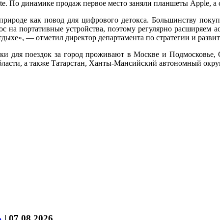
Lite. По динамике продаж первое место заняли планшеты Apple, а
природе как повод для цифрового детокса. Большинству поку
ос на портативные устройства, поэтому регулярно расширяем 
отдыхе», — отметил директор департамента по стратегии и ра
и для поездок за город проживают в Москве и Подмосковье, С
бласти, а также Татарстан, Ханты-Мансийский автономный окру
%
|
07.08.2026