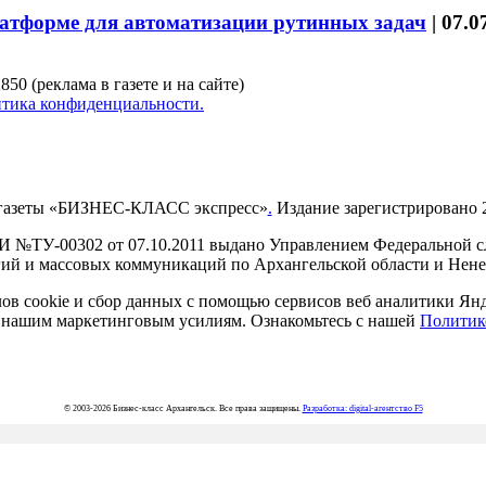
латформе для автоматизации рутинных задач
|
07.0
850 (реклама в газете и на сайте)
тика конфиденциальности.
газеты «БИЗНЕС-КЛАСС экспресс»
.
Издание зарегистрировано 2
И №ТУ-00302 от 07.10.2011 выдано Управлением Федеральной сл
й и массовых коммуникаций по Архангельской области и Нен
в cookie и сбор данных с помощью сервисов веб аналитики Янде
ия нашим маркетинговым усилиям. Ознакомьтесь с нашей
Политик
© 2003-2026 Бизнес-класс Архангельск. Все права защищены.
Разработка: digital-агентство F5