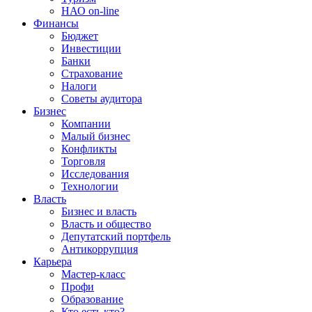
НАО on-line
Финансы
Бюджет
Инвестиции
Банки
Страхование
Налоги
Советы аудитора
Бизнес
Компании
Малый бизнес
Конфликты
Торговля
Исследования
Технологии
Власть
Бизнес и власть
Власть и общество
Депутатский портфель
Антикоррупция
Карьера
Мастер-класс
Профи
Образование
Кто есть кто?