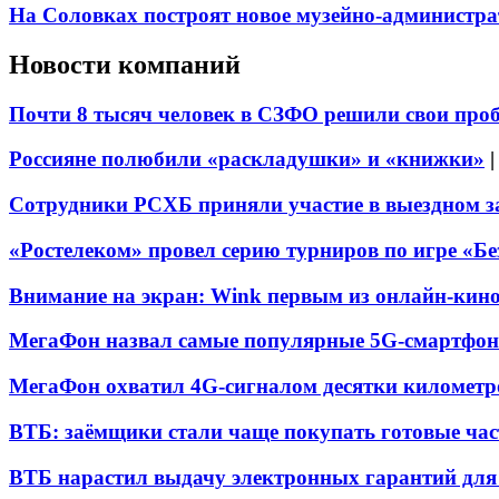
На Соловках построят новое музейно-администра
Новости компаний
Почти 8 тысяч человек в СЗФО решили свои про
Россияне полюбили «раскладушки» и «книжки»
Сотрудники РСХБ приняли участие в выездном за
«Ростелеком» провел серию турниров по игре «Б
Внимание на экран: Wink первым из онлайн-кино
МегаФон назвал самые популярные 5G-смартфон
МегаФон охватил 4G-сигналом десятки километр
ВТБ: заёмщики стали чаще покупать готовые час
ВТБ нарастил выдачу электронных гарантий для 