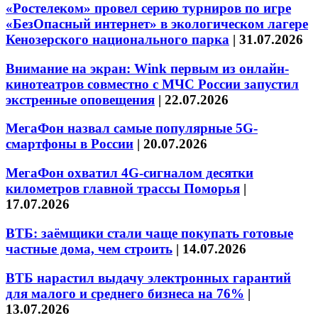
«Ростелеком» провел серию турниров по игре
«БезОпасный интернет» в экологическом лагере
Кенозерского национального парка
|
31.07.2026
Внимание на экран: Wink первым из онлайн-
кинотеатров совместно с МЧС России запустил
экстренные оповещения
|
22.07.2026
МегаФон назвал самые популярные 5G-
смартфоны в России
|
20.07.2026
МегаФон охватил 4G-сигналом десятки
километров главной трассы Поморья
|
17.07.2026
ВТБ: заёмщики стали чаще покупать готовые
частные дома, чем строить
|
14.07.2026
ВТБ нарастил выдачу электронных гарантий
для малого и среднего бизнеса на 76%
|
13.07.2026