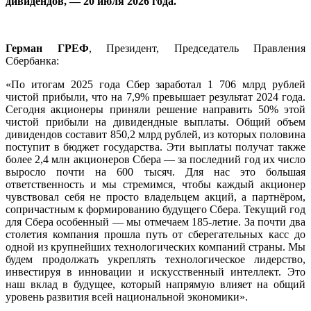
дивидендов, — 20 июля 2026 года.
Герман ГРЕФ
, Президент, Председатель Правления
Сбербанка:
«По итогам 2025 года Сбер заработал 1 706 млрд рублей
чистой прибыли, что на 7,9% превышает результат 2024 года.
Сегодня акционеры приняли решение направить 50% этой
чистой прибыли на дивидендные выплаты. Общий объем
дивидендов составит 850,2 млрд рублей, из которых половина
поступит в бюджет государства. Эти выплаты получат также
более 2,4 млн акционеров Сбера — за последний год их число
выросло почти на 600 тысяч. Для нас это большая
ответственность и мы стремимся, чтобы каждый акционер
чувствовал себя не просто владельцем акций, а партнёром,
сопричастным к формированию будущего Сбера. Текущий год
для Сбера особенный — мы отмечаем 185-летие. За почти два
столетия компания прошла путь от сберегательных касс до
одной из крупнейших технологических компаний страны. Мы
будем продолжать укреплять технологическое лидерство,
инвестируя в инновации и искусственный интеллект. Это
наш вклад в будущее, который напрямую влияет на общий
уровень развития всей национальной экономики».