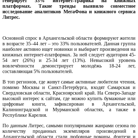
генерирует 53% интернет-трафика на книжных
платформах. Такие тренды выявило совместное
исследование аналитиков МегаФона и книжного сервиса
Литрес.
Основной спрос в Архангельской области формируют жители
в возрасте 35–44 лет – это 33% пользователей. Данная группа
наиболее активно ищет новинки и выбирает произведения на
книжных интернет-платформах. За ней следует аудитория 45-
54 лет (26%) и 25-34 лет (13%). Невысокий уровень
вовлечённости демонстрирует молодёжь 18-24 лет,
составляющая 5% пользователей.
В топ регионов, где живут самые активные любители чтения,
помимо Москвы и Санкт-Петербурга, входят Самарская и
Свердловская области, Красноярский край. На Северо-Западе
высокий интерес к сайтам, где можно купить бумажные или
цифровые книги, зафиксирован в Архангельской,
Калининградской и Мурманской областях, а также в
Республике Карелия.
По данным Литрес, самыми популярными жанрами сезона по
количеству проданных экземпляров произведений в
Архангельской области стали любовные романы, фэнтези и