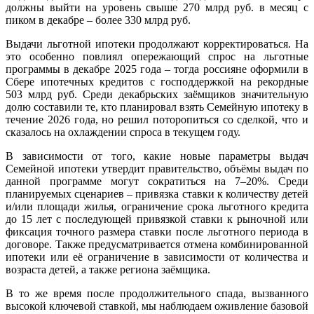
должны выйти на уровень свыше 270 млрд руб. в месяц с
пиком в декабре – более 330 млрд руб.
Выдачи льготной ипотеки продолжают корректироваться. На
это особенно повлиял опережающий спрос на льготные
программы в декабре 2025 года – тогда россияне оформили в
Сбере ипотечных кредитов с господдержкой на рекордные
503 млрд руб. Среди декабрьских заёмщиков значительную
долю составили те, кто планировал взять Семейную ипотеку в
течение 2026 года, но решил поторопиться со сделкой, что и
сказалось на охлаждении спроса в текущем году.
В зависимости от того, какие новые параметры выдач
Семейной ипотеки утвердит правительство, объёмы выдач по
данной программе могут сократиться на 7–20%. Среди
планируемых сценариев – привязка ставки к количеству детей
и/или площади жилья, ограничение срока льготного кредита
до 15 лет с последующей привязкой ставки к рыночной или
фиксация точного размера ставки после льготного периода в
договоре. Также предусматривается отмена комбинированной
ипотеки или её ограничение в зависимости от количества и
возраста детей, а также региона заёмщика.
В то же время после продолжительного спада, вызванного
высокой ключевой ставкой, мы наблюдаем оживление базовой