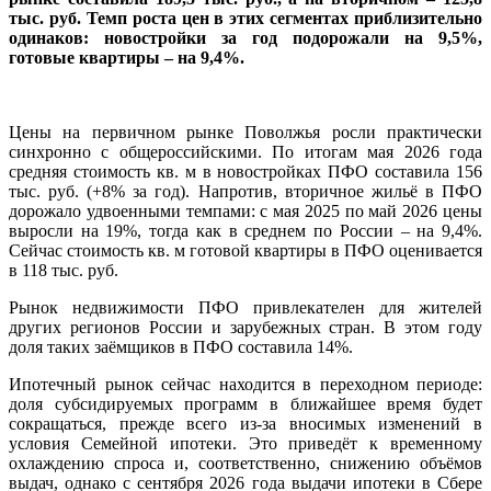
тыс. руб. Темп роста цен в этих сегментах приблизительно
одинаков: новостройки за год подорожали на 9,5%,
готовые квартиры – на 9,4%.
Цены на первичном рынке Поволжья росли практически
синхронно с общероссийскими. По итогам мая 2026 года
средняя стоимость кв. м в новостройках ПФО составила 156
тыс. руб. (+8% за год). Напротив, вторичное жильё в ПФО
дорожало удвоенными темпами: с мая 2025 по май 2026 цены
выросли на 19%, тогда как в среднем по России – на 9,4%.
Сейчас стоимость кв. м готовой квартиры в ПФО оценивается
в 118 тыс. руб.
Рынок недвижимости ПФО привлекателен для жителей
других регионов России и зарубежных стран. В этом году
доля таких заёмщиков в ПФО составила 14%.
Ипотечный рынок сейчас находится в переходном периоде:
доля субсидируемых программ в ближайшее время будет
сокращаться, прежде всего из-за вносимых изменений в
условия Семейной ипотеки. Это приведёт к временному
охлаждению спроса и, соответственно, снижению объёмов
выдач, однако с сентября 2026 года выдачи ипотеки в Сбере