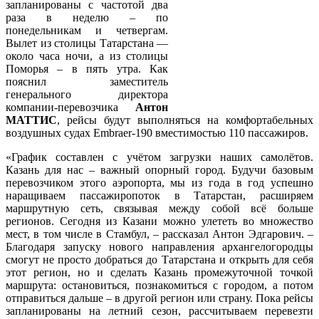
запланированы с частотой два
раза в неделю – по
понедельникам и четвергам.
Вылет из столицы Татарстана —
около часа ночи, а из столицы
Поморья – в пять утра. Как
пояснил заместитель
генерального директора
компании-перевозчика
Антон
МАТТИС
, рейсы будут выполняться на комфортабельных
воздушных судах Embraer-190 вместимостью 110 пассажиров.
«График составлен с учётом загрузки наших самолётов.
Казань для нас – важный опорный город. Будучи базовым
перевозчиком этого аэропорта, мы из года в год успешно
наращиваем пассажиропоток в Татарстан, расширяем
маршрутную сеть, связывая между собой всё больше
регионов. Сегодня из Казани можно улететь во множество
мест, в том числе в Стамбул, – рассказал Антон Эдгарович. –
Благодаря запуску нового направления архангелогородцы
смогут не просто добраться до Татарстана и открыть для себя
этот регион, но и сделать Казань промежуточной точкой
маршрута: остановиться, познакомиться с городом, а потом
отправиться дальше – в другой регион или страну. Пока рейсы
запланированы на летний сезон, рассчитываем перевезти