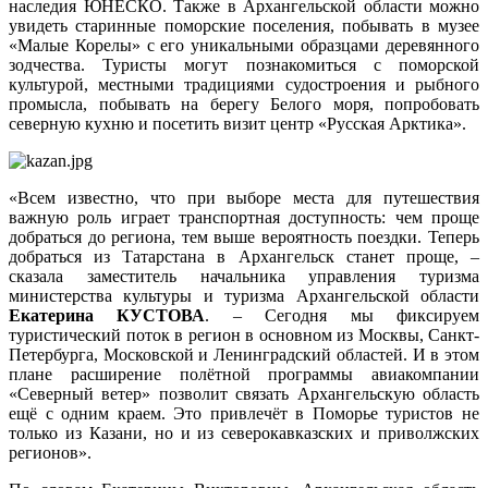
наследия ЮНЕСКО. Также в Архангельской области можно
увидеть старинные поморские поселения, побывать в музее
«Малые Корелы» с его уникальными образцами деревянного
зодчества. Туристы могут познакомиться с поморской
культурой, местными традициями судостроения и рыбного
промысла, побывать на берегу Белого моря, попробовать
северную кухню и посетить визит центр «Русская Арктика».
«Всем известно, что при выборе места для путешествия
важную роль играет транспортная доступность: чем проще
добраться до региона, тем выше вероятность поездки. Теперь
добраться из Татарстана в Архангельск станет проще, –
сказала заместитель начальника управления туризма
министерства культуры и туризма Архангельской области
Екатерина КУСТОВА
. – Сегодня мы фиксируем
туристический поток в регион в основном из Москвы, Санкт-
Петербурга, Московской и Ленинградский областей. И в этом
плане расширение полётной программы авиакомпании
«Северный ветер» позволит связать Архангельскую область
ещё с одним краем. Это привлечёт в Поморье туристов не
только из Казани, но и из северокавказских и приволжских
регионов».