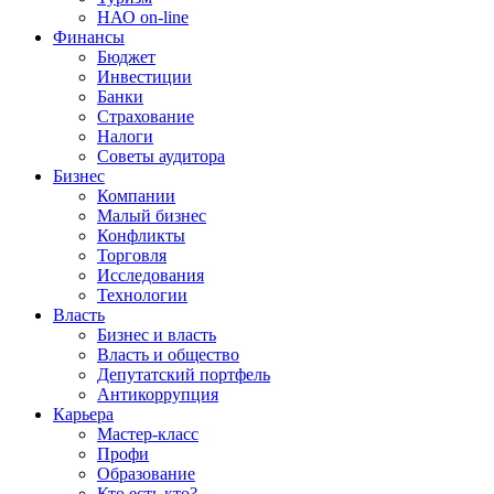
НАО on-line
Финансы
Бюджет
Инвестиции
Банки
Страхование
Налоги
Советы аудитора
Бизнес
Компании
Малый бизнес
Конфликты
Торговля
Исследования
Технологии
Власть
Бизнес и власть
Власть и общество
Депутатский портфель
Антикоррупция
Карьера
Мастер-класс
Профи
Образование
Кто есть кто?