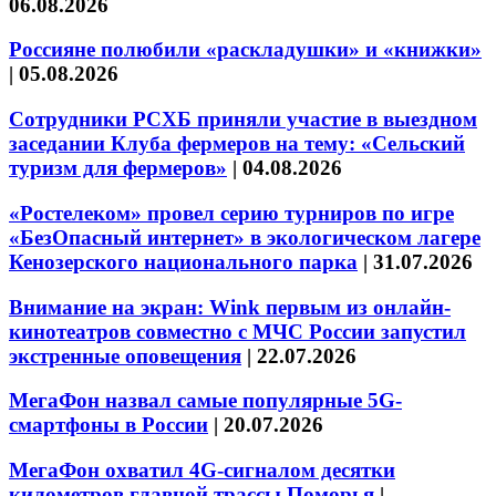
06.08.2026
Россияне полюбили «раскладушки» и «книжки»
|
05.08.2026
Сотрудники РСХБ приняли участие в выездном
заседании Клуба фермеров на тему: «Сельский
туризм для фермеров»
|
04.08.2026
«Ростелеком» провел серию турниров по игре
«БезОпасный интернет» в экологическом лагере
Кенозерского национального парка
|
31.07.2026
Внимание на экран: Wink первым из онлайн-
кинотеатров совместно с МЧС России запустил
экстренные оповещения
|
22.07.2026
МегаФон назвал самые популярные 5G-
смартфоны в России
|
20.07.2026
МегаФон охватил 4G-сигналом десятки
километров главной трассы Поморья
|