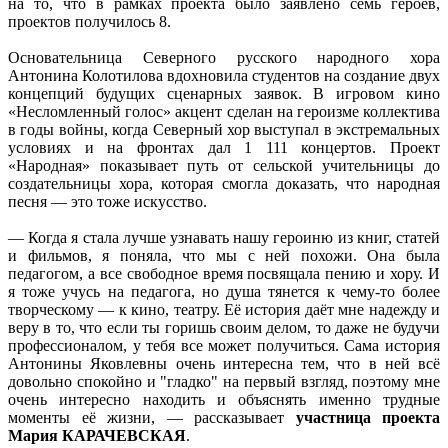
на то, что в рамках проекта было заявлено семь героев,
проектов получилось 8.
Основательница Северного русского народного хора
Антонина Колотилова вдохновила студентов на создание двух
концепций будущих сценарных заявок. В игровом кино
«Несломленный голос» акцент сделан на героизме коллектива
в годы войны, когда Северный хор выступал в экстремальных
условиях и на фронтах дал 1 111 концертов. Проект
«Народная» показывает путь от сельской учительницы до
создательницы хора, которая смогла доказать, что народная
песня — это тоже искусство.
— Когда я стала лучше узнавать нашу героиню из книг, статей
и фильмов, я поняла, что мы с ней похожи. Она была
педагогом, а все свободное время посвящала пению и хору. И
я тоже учусь на педагога, но душа тянется к чему-то более
творческому — к кино, театру. Её история даёт мне надежду и
веру в то, что если ты горишь своим делом, то даже не будучи
профессионалом, у тебя все может получиться. Сама история
Антонины Яковлевны очень интересна тем, что в ней всё
довольно спокойно и "гладко" на первый взгляд, поэтому мне
очень интересно находить и объяснять именно трудные
моменты её жизни, — рассказывает
участница проекта
Мария КАРАЧЕВСКАЯ
.