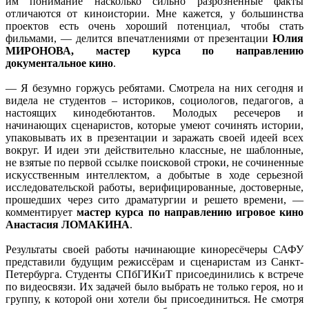
им понимание насколько сильно разрозненные факты
отличаются от киноистории. Мне кажется, у большинства
проектов есть очень хороший потенциал, чтобы стать
фильмами, — делится впечатлениями от презентации
Юлия
МИРОНОВА, мастер курса по направлению
документальное кино
.
— Я безумно горжусь ребятами. Смотрела на них сегодня и
видела не студентов – историков, социологов, педагогов, а
настоящих кинодебютантов. Молодых ресечеров и
начинающих сценаристов, которые умеют сочинять истории,
упаковывать их в презентации и заражать своей идеей всех
вокруг. И идеи эти действительно классные, не шаблонные,
не взятые по первой ссылке поисковой строки, не сочиненные
искусственным интеллектом, а добытые в ходе серьезной
исследовательской работы, верифицированные, достоверные,
прошедших через сито драматургии и решето времени, —
комментирует
мастер курса по направлению игровое кино
Анастасия ЛОМАКИНА
.
Результаты своей работы начинающие киноресёчеры САФУ
представили будущим режиссёрам и сценаристам из Санкт-
Петербурга. Студенты СПбГИКиТ присоединились к встрече
по видеосвязи. Их задачей было выбрать не только героя, но и
группу, к которой они хотели бы присоединиться. Не смотря