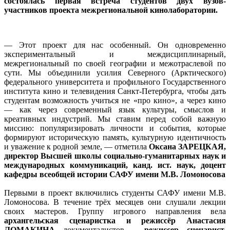
состоялась первая встреча студентов двух вузов-
участников проекта межрегиональной кинолаборатории.
— Этот проект для нас особенный. Он одновременно
экспериментальный и междисциплинарный,
межрегиональный по своей географии и межотраслевой по
сути. Мы объединили усилия Северного (Арктического)
федерального университета и профильного Государственного
института кино и телевидения Санкт‑Петербурга, чтобы дать
студентам возможность учиться не «про кино», а через кино
— как через современный язык культуры, смыслов и
креативных индустрий. Мы ставим перед собой важную
миссию: популяризировать личности и события, которые
формируют историческую память, культурную идентичность
и уважение к родной земле, — отметила
Оксана
ЗАРЕЦКАЯ,
директор Высшей школы социально-гуманитарных наук и
международных коммуникаций, канд. ист. наук, доцент
кафедры всеобщей истории САФУ имени М.В. Ломоносова
Первыми в проект включились студенты САФУ имени М.В.
Ломоносова. В течение трёх месяцев они слушали лекции
своих мастеров. Группу игрового направления вела
архангельская сценаристка и режиссёр Анастасия
ЛОМАКИНА
, документалистов —
режиссер, сценарист,