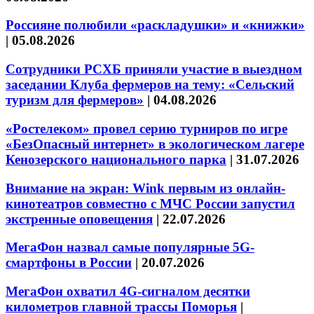
Россияне полюбили «раскладушки» и «книжки»
|
05.08.2026
Сотрудники РСХБ приняли участие в выездном
заседании Клуба фермеров на тему: «Сельский
туризм для фермеров»
|
04.08.2026
«Ростелеком» провел серию турниров по игре
«БезОпасный интернет» в экологическом лагере
Кенозерского национального парка
|
31.07.2026
Внимание на экран: Wink первым из онлайн-
кинотеатров совместно с МЧС России запустил
экстренные оповещения
|
22.07.2026
МегаФон назвал самые популярные 5G-
смартфоны в России
|
20.07.2026
МегаФон охватил 4G-сигналом десятки
километров главной трассы Поморья
|