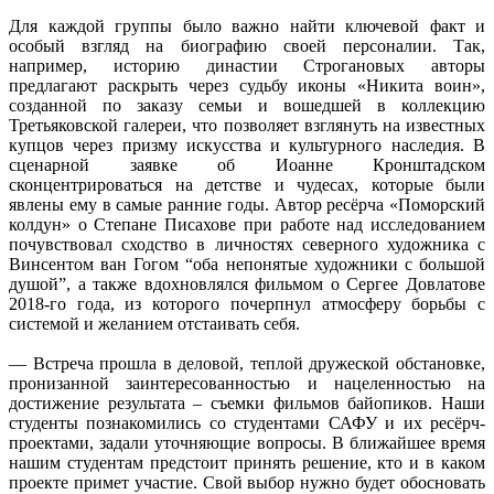
Для каждой группы было важно найти ключевой факт и
особый взгляд на биографию своей персоналии. Так,
например, историю династии Строгановых авторы
предлагают раскрыть через судьбу иконы «Никита воин»,
созданной по заказу семьи и вошедшей в коллекцию
Третьяковской галереи, что позволяет взглянуть на известных
купцов через призму искусства и культурного наследия. В
сценарной заявке об Иоанне Кронштадском
сконцентрироваться на детстве и чудесах, которые были
явлены ему в самые ранние годы. Автор ресёрча «Поморский
колдун» о Степане Писахове при работе над исследованием
почувствовал сходство в личностях северного художника с
Винсентом ван Гогом “оба непонятые художники с большой
душой”, а также вдохновлялся фильмом о Сергее Довлатове
2018-го года, из которого почерпнул атмосферу борьбы с
системой и желанием отстаивать себя.
— Встреча прошла в деловой, теплой дружеской обстановке,
пронизанной заинтересованностью и нацеленностью на
достижение результата – съемки фильмов байопиков. Наши
студенты познакомились со студентами САФУ и их ресёрч-
проектами, задали уточняющие вопросы. В ближайшее время
нашим студентам предстоит принять решение, кто и в каком
проекте примет участие. Свой выбор нужно будет обосновать