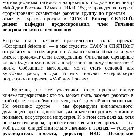
мотивационным письмом и направить в продюсерский центр
«Мой дом Россия». 12 мая в ГИКИТ будет проведен конкурс и
сформированы совместные рабочие группу по проектам, —
отмечает куратор проекта в СПбКиТ
Виктор СКУБЕЙ,
доцент кафедры продюсирования, член Гильдии
неигрового кино и телевидения
.
Встреча стала началом практического этапа проекта
«Северный байопик» — в мае студенты САФУ и СПбГИКиТ
отправятся в экспедиции по Архангельской области и уже
вместе продолжат свои исследования. Финальные сценарные
заявки будут представлены профессиональному сообществу 4
июня. Собранные материалы могут стать основой для
курсовых работ, а два из них получат материальную
поддержку от проекта «Мой дом Россия».
— Конечно, не все участники этого проекта станут
кинематографистами: кто-то, может быть, захочет работать в
этой сфере, кто-то будет совмещать её с другой деятельностью.
Но очевидно другое — мы формируем внимательного,
думающего зрителя, который уже иначе воспринимает кино и
понимает, как устроена индустрия. И в этом есть важная, хотя
не сразу очевидная, просветительская миссия проекта — на
мой взгляд, она действительно значимая и важная, — говорит
руководитель проекта, директор НКО «Поморский