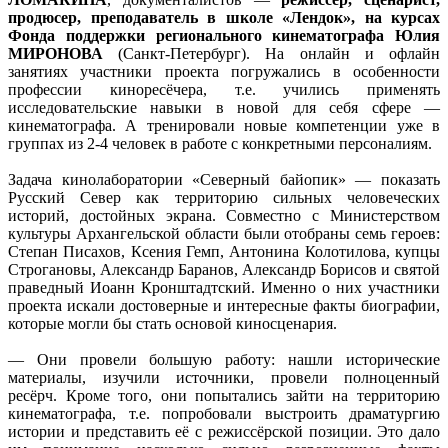
продюсер, преподаватель в школе «Лендок», на курсах
Фонда поддержки регионального кинематографа Юлия
МИРОНОВА
(Санкт-Петербург). На онлайн и офлайн
занятиях участники проекта погружались в особенности
профессии киноресёчера, т.е. учились применять
исследовательские навыки в новой для себя сфере —
кинематографа. А тренировали новые компетенции уже в
группах из 2-4 человек в работе с конкретными персоналиям.
Задача кинолаборатории «Северный байопик» — показать
Русский Север как территорию сильных человеческих
историй, достойных экрана. Совместно с Министерством
культуры Архангельской области были отобраны семь героев:
Степан Писахов, Ксения Гемп, Антонина Колотилова, купцы
Строгановы, Александр Баранов, Александр Борисов и святой
праведный Иоанн Кронштадтский. Именно о них участники
проекта искали достоверные и интересные факты биографии,
которые могли бы стать основой киносценария.
— Они провели большую работу: нашли исторические
материалы, изучили источники, провели полноценный
ресёрч. Кроме того, они попытались зайти на территорию
кинематографа, т.е. попробовали выстроить драматургию
истории и представить её с режиссёрской позиции. Это дало