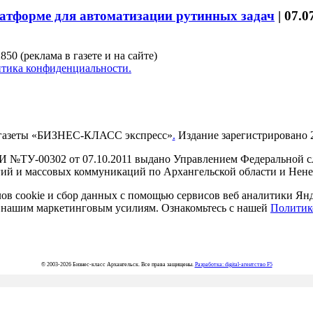
латформе для автоматизации рутинных задач
|
07.0
850 (реклама в газете и на сайте)
тика конфиденциальности.
газеты «БИЗНЕС-КЛАСС экспресс»
.
Издание зарегистрировано 2
И №ТУ-00302 от 07.10.2011 выдано Управлением Федеральной сл
й и массовых коммуникаций по Архангельской области и Нен
в cookie и сбор данных с помощью сервисов веб аналитики Янде
ия нашим маркетинговым усилиям. Ознакомьтесь с нашей
Политик
© 2003-2026 Бизнес-класс Архангельск. Все права защищены.
Разработка: digital-агентство F5