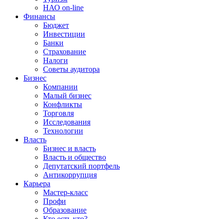
НАО on-line
Финансы
Бюджет
Инвестиции
Банки
Страхование
Налоги
Советы аудитора
Бизнес
Компании
Малый бизнес
Конфликты
Торговля
Исследования
Технологии
Власть
Бизнес и власть
Власть и общество
Депутатский портфель
Антикоррупция
Карьера
Мастер-класс
Профи
Образование
Кто есть кто?