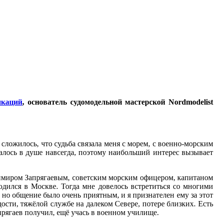
икаций
, основатель судомодельной мастерской Nordmodelist
 сложилось, что судьба связала меня с морем, с военно-морским
алось в душе навсегда, поэтому наибольший интерес вызывает
димиром Запрягаевым, советским морским офицером, капитаном
одился в Москве. Тогда мне довелось встретиться со многими
но общение было очень приятным, и я признателен ему за этот
сти, тяжёлой службе на далеком Севере, потере близких. Есть
прягаев получил, ещё учась в военном училище.