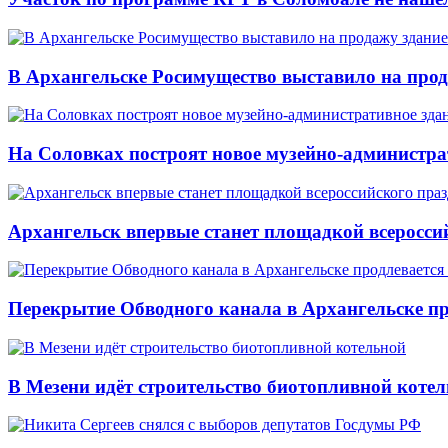
В Архангельске Росимущество выставило на про
На Соловках построят новое музейно-администра
Архангельск впервые станет площадкой всеросси
Перекрытие Обводного канала в Архангельске про
В Мезени идёт строительство биотопливной коте