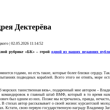
рея Дектерёва
о | 02.05.2026 11:14:52
жной рубрике «БК» – герой
одной из наших недавних публ
нится годами, но есть такие, которые более близки сердцу. Так
пытаниях подводных кораблей. Всего этого не отнять, море ост
еб морских таинственная вязь», подаренный мне автором – Вла
из командировок в главный штаб ВМФ, который в то время нах
ич был одним из них. Позже мы встречались, правда, нечасто, 
В стихах автор рассказывает о своей жизни: курсантской молодо
адах. Кстати, свою первую государственную награду Владимир За