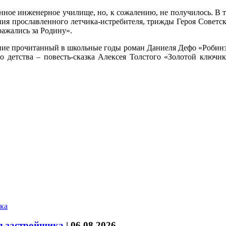
онное инженерное училище, но, к сожалению, не получилось. В 
ания прославленного летчика-истребителя, трижды Героя Сове
ажались за Родину».
ияние прочитанный в школьные годы роман Даниеля Дефо «Робинзон
го детства – повесть-сказка Алексея Толстого «Золотой ключи
л застройщика
|
06.08.2026