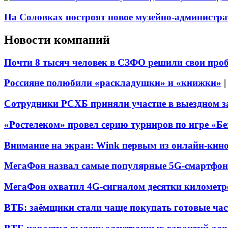
На Соловках построят новое музейно-администра
Новости компаний
Почти 8 тысяч человек в СЗФО решили свои про
Россияне полюбили «раскладушки» и «книжки»
Сотрудники РСХБ приняли участие в выездном за
«Ростелеком» провел серию турниров по игре «Б
Внимание на экран: Wink первым из онлайн-кино
МегаФон назвал самые популярные 5G-смартфон
МегаФон охватил 4G-сигналом десятки километр
ВТБ: заёмщики стали чаще покупать готовые час