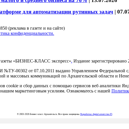
малого и среднего бизнеса на 76%
|
13.07.2026
латформе для автоматизации рутинных задач
|
07.0
850 (реклама в газете и на сайте)
тика конфиденциальности.
газеты «БИЗНЕС-КЛАСС экспресс»
.
Издание зарегистрировано 2
И №ТУ-00302 от 07.10.2011 выдано Управлением Федеральной сл
й и массовых коммуникаций по Архангельской области и Нен
в cookie и сбор данных с помощью сервисов веб аналитики Янде
ия нашим маркетинговым усилиям. Ознакомьтесь с нашей
Политик
© 2003-2026 Бизнес-класс Архангельск. Все права защищены.
Разработка: digital-агентство F5