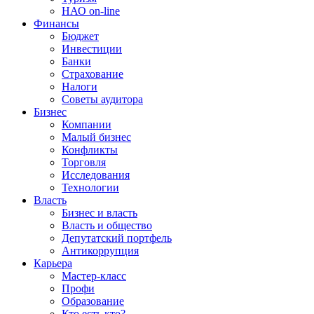
НАО on-line
Финансы
Бюджет
Инвестиции
Банки
Страхование
Налоги
Советы аудитора
Бизнес
Компании
Малый бизнес
Конфликты
Торговля
Исследования
Технологии
Власть
Бизнес и власть
Власть и общество
Депутатский портфель
Антикоррупция
Карьера
Мастер-класс
Профи
Образование
Кто есть кто?