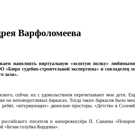
дрея Варфоломеева
аем наполнять виртуальную «золотую полку» любимыми к
юро судебно-строительной экспертизы» и совладелец мали
о зала».
ского, сейчас их с удовольствием перечитывают мои дети. Ещё
ке на неповоротливых баркасах. Тогда таких баркасов было мно
х ребят, «штурмующих» двинские просторы. «Детство в Соломб
 российского писателя и кинорежиссёра П. Санаева «Похоро
й «Белая голубка Кордовы».