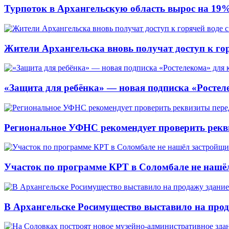
Турпоток в Архангельскую область вырос на 19
Жители Архангельска вновь получат доступ к горя
«Защита для ребёнка» — новая подписка «Ростеле
Региональное УФНС рекомендует проверить рекв
Участок по программе КРТ в Соломбале не нашё
В Архангельске Росимущество выставило на про