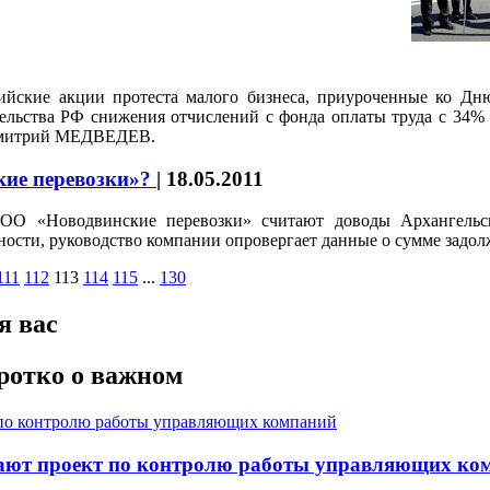
сийские акции протеста малого бизнеса, приуроченные ко Дн
льства РФ снижения отчислений с фонда оплаты труда с 34% до
Дмитрий МЕДВЕДЕВ.
ие перевозки»?
|
18.05.2011
ОО «Новодвинские перевозки» считают доводы Архангельс
ности, руководство компании опровергает данные о сумме задол
111
112
113
114
115
...
130
я вас
ротко о важном
скают проект по контролю работы управляющих ко