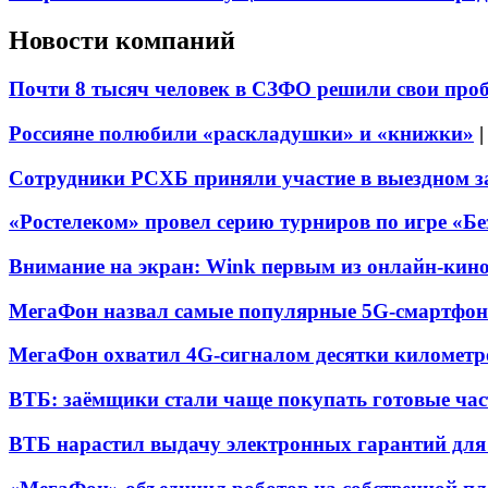
Новости компаний
Почти 8 тысяч человек в СЗФО решили свои про
Россияне полюбили «раскладушки» и «книжки»
Сотрудники РСХБ приняли участие в выездном за
«Ростелеком» провел серию турниров по игре «Б
Внимание на экран: Wink первым из онлайн-кино
МегаФон назвал самые популярные 5G-смартфон
МегаФон охватил 4G-сигналом десятки километр
ВТБ: заёмщики стали чаще покупать готовые час
ВТБ нарастил выдачу электронных гарантий для 