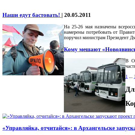
Наши едут бастовать!
|
20.05.2011
На 25-26 мая назначены всерос
намерены потребовать от Правите
поручил министрам Президент 
Кому мешают «Новодвинск
В О
част
1
...
Дл
Ко
«Управляйка, отчитайся»: в Архангельске запу