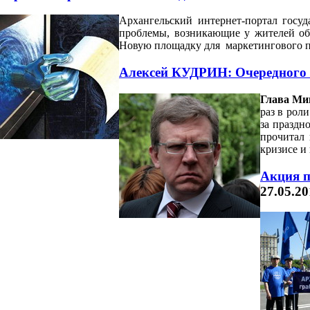
Архангельский интернет-портал госу
проблемы, возникающие у жителей обл
Новую площадку для маркетингового п
Алексей КУДРИН: Очередного 
Глава М
раз в рол
за праздн
прочитал 
кризисе и
Акция п
27.05.20