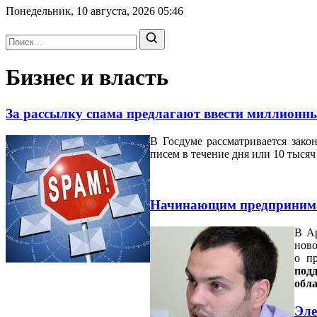
Понедельник, 10 августа, 2026
05:46
Бизнес и власть
За рассылку спама предлагают ввести миллион
В Госдуме рассматривается зако
писем в течение дня или 10 тысяч
Начинающим предпринима
В Ар
ново
о п
под
обл
Эле