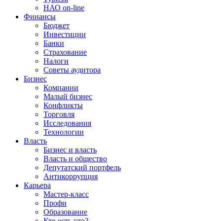
НАО on-line
Финансы
Бюджет
Инвестиции
Банки
Страхование
Налоги
Советы аудитора
Бизнес
Компании
Малый бизнес
Конфликты
Торговля
Исследования
Технологии
Власть
Бизнес и власть
Власть и общество
Депутатский портфель
Антикоррупция
Карьера
Мастер-класс
Профи
Образование
Кто есть кто?