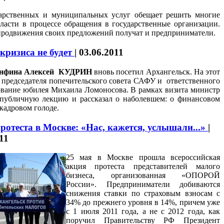
дарственных и муниципальных услуг обещает решить многие
асти в процессе обращения в государственные организации.
родвижения своих предложений получат и предприниматели.
кризиса не будет
|
03.06.2011
инфина Алексей КУДРИН
вновь посетил Архангельск. На этот
и председателя попечительского совета САФУ и ответственного
ование юбилея Михаила Ломоносова. В рамках визита министр
публичную лекцию и рассказал о наболевшем: о финансовом
 кадровом голоде.
ротеста в Москве: «Нас, кажется, услышали...»
|
11
25 мая в Москве прошла всероссийская
акция протеста представителей малого
бизнеса, организованная «ОПОРОЙ
России». Предприниматели добиваются
снижения ставки по страховым взносам с
34% до прежнего уровня в 14%, причем уже
с 1 июля 2011 года, а не с 2012 года, как
поручил Правительству РФ Президент