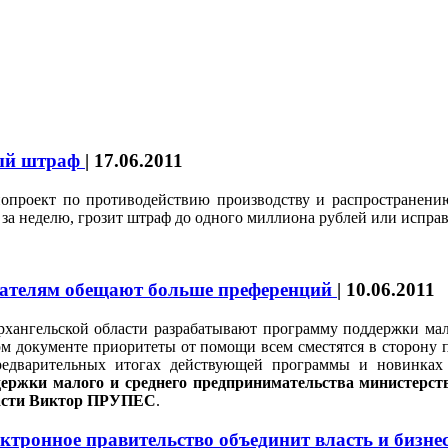
ный штраф
|
17.06.2011
нопроект по противодействию производству и распространени
 за неделю, грозит штраф до одного миллиона рублей или исправ
телям обещают больше преференций
|
10.06.2011
хангельской области разрабатывают программу поддержки мало
м документе приоритеты от помощи всем сместятся в сторону
редварительных итогах действующей программы и новинках 
держки малого и среднего предпринимательства министерст
асти Виктор ПРУПЕС
.
ктронное правительство объединит власть и бизне