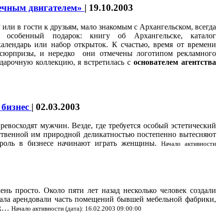
вечным двигателем»
|
19.10.2003
 или в гости к друзьям, мало знакомым с Архангельском, всегда
 особенный подарок: книгу об Архангельске, каталог
алендарь или набор открыток. К счастью, время от времени
 сюрпризы, и нередко они отмечены логотипом рекламного
одарочную коллекцию, я встретилась с
основателем агентства
 бизнес
|
02.03.2003
ревосходят мужчин. Везде, где требуется особый эстетический
ойственной им природной деликатностью постепенно вытесняют
ю роль в бизнесе начинают играть женщины.
Начало активности
ень просто. Около пяти лет назад несколько человек создали
ала арендовали часть помещений бывшей мебельной фабрики,
вах…
Начало активности (дата): 16.02.2003 09:00:00