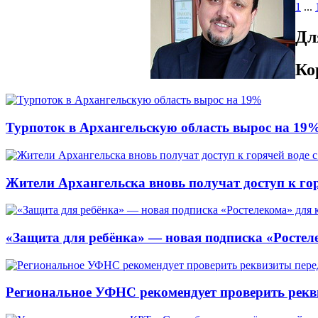
1
...
Дл
Ко
Турпоток в Архангельскую область вырос на 19
Жители Архангельска вновь получат доступ к горя
«Защита для ребёнка» — новая подписка «Ростеле
Региональное УФНС рекомендует проверить рекв