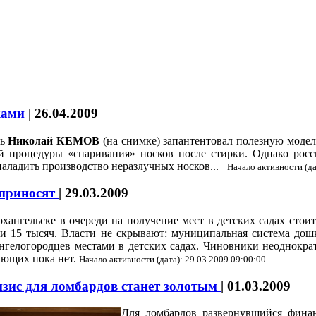
пками
|
26.04.2009
ль
Николай КЕМОВ
(на снимке) запантентовал полезную модел
й процедуры «спаривания» носков после стирки. Однако рос
наладить производство неразлучных носков...
Начало активности (да
 приносят
|
29.03.2009
хангельске в очереди на получение мест в детских садах стоит
и 15 тысяч. Власти не скрывают: муниципальная система дошк
нгелогородцев местами в детских садах. Чиновники неоднократ
ющих пока нет.
Начало активности (дата): 29.03.2009 09:00:00
зис для ломбардов станет золотым
|
01.03.2009
Для ломбардов развернувшийся финан