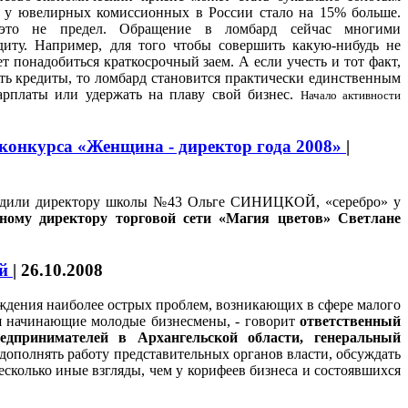
в у ювелирных комиссионных в России стало на 15% больше.
 это не предел. Обращение в ломбард сейчас многими
диту. Например, для того чтобы совершить какую-нибудь не
 понадобиться краткосрочный заем. А если учесть и тот факт,
ать кредиты, то ломбард становится практически единственным
арплаты или удержать на плаву свой бизнес.
Начало активности
 конкурса «Женщина - директор года 2008»
|
исудили директору школы №43 Ольге СИНИЦКОЙ, «серебро» у
ьному директору торговой сети «Магия цветов» Светлане
ей
|
26.10.2008
ждения наиболее острых проблем, возникающих в сфере малого
ся начинающие молодые бизнесмены, - говорит
ответственный
едпринимателей в Архангельской области,
генеральный
дополнять работу представительных органов власти, обсуждать
сколько иные взгляды, чем у корифеев бизнеса и состоявшихся