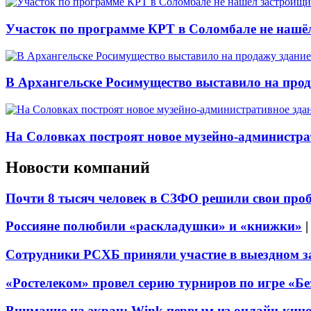
Участок по программе КРТ в Соломбале не нашё
В Архангельске Росимущество выставило на про
На Соловках построят новое музейно-администра
Новости компаний
Почти 8 тысяч человек в СЗФО решили свои про
Россияне полюбили «раскладушки» и «книжки»
Сотрудники РСХБ приняли участие в выездном за
«Ростелеком» провел серию турниров по игре «Б
Внимание на экран: Wink первым из онлайн-кино