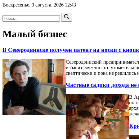
Воскресенье, 9 августа, 2026
12:43
Малый бизнес
В Северодвинске получен патент на носки с кно
Северодвинский предпринимате
избавит мужчин от утомительно
скептически и пока не решились 
Частные садики дохода не
В Ар
почт
арха
жела
Кри