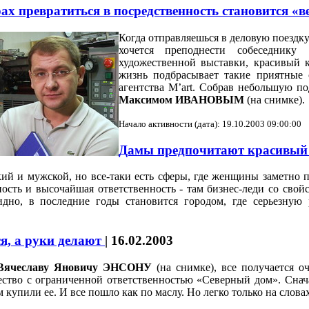
ах превратиться в посредственность становится «
Когда отправляешься в деловую поездку
хочется преподнести собеседнику
художественной выставки, красивый к
жизнь подбрасывает такие приятные
агентства М’art. Собрав небольшую п
Максимом ИВАНОВЫМ
(на снимке).
Начало активности (дата): 19.10.2003 09:00:00
Дамы предпочитают красивый
кий и мужской, но все-таки есть сферы, где женщины заметно п
тность и высочайшая ответственность - там бизнес-леди со св
идно, в последние годы становится городом, где серьезну
ся, а руки делают
|
16.02.2003
Вячеславу Яновичу ЭНСОНУ
(на снимке), все получается оч
ство с ограниченной ответственностью «Северный дом». Снач
м купили ее. И все пошло как по маслу. Но легко только на сло