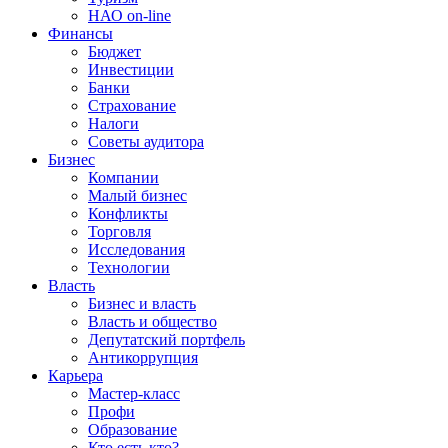
НАО on-line
Финансы
Бюджет
Инвестиции
Банки
Страхование
Налоги
Советы аудитора
Бизнес
Компании
Малый бизнес
Конфликты
Торговля
Исследования
Технологии
Власть
Бизнес и власть
Власть и общество
Депутатский портфель
Антикоррупция
Карьера
Мастер-класс
Профи
Образование
Кто есть кто?