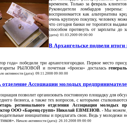
временем. Только за февраль клиенто
Руководители ломбардов уверены:
воспринимается как альтернатива кре
очень крупную покупку, человеку может
что сегодня банки не торопятся выдав
способом протянуть от зарплаты до з
(дата): 01.03.2009 09:00:00
В Архангельске подвели итоги
ор года» победили три архангелогородки. Первое место пр
ргариты РЫЛОВОЙ и почетная «бронза» досталась
генерал
ло активности (дата): 09.11.2008 09:00:00
ь отделение Ассоциации молодых предпринимател
оциация позволит организовать постоянную площадку для обсу
еднего бизнеса, а также тех вопросов, с которыми сталкивают
ретарь регионального отделения Ассоциации молодых пр
ектор ООО «Баренц-групп» Николай ЕВМЕНОВ
. - Мы можем 
нодательные инициативы и предлагать свои. Ведь у молодежи не
итиков».
Начало активности (дата): 26.10.2008 09:00:00