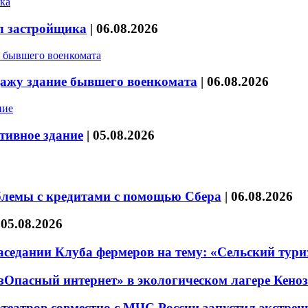
л застройщика
|
06.08.2026
дажу здание бывшего военкомата
|
06.08.2026
тивное здание
|
05.08.2026
блемы с кредитами с помощью Сбера
|
06.08.2026
|
05.08.2026
седании Клуба фермеров на тему: «Сельский тури
езОпасный интернет» в экологическом лагере Кено
театров совместно с МЧС России запустил экстре