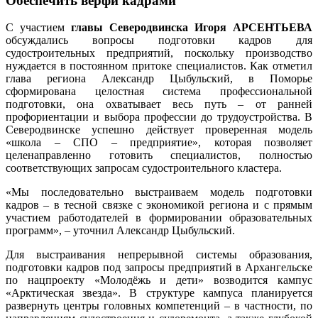
Обеспечить верфи кадрами
С участием
главы Северодвинска Игоря АРСЕНТЬЕВА
обсуждались вопросы подготовки кадров для
судостроительных предприятий, поскольку производство
нуждается в постоянном притоке специалистов. Как отметил
глава региона Александр Цыбульский, в Поморье
сформирована целостная система профессиональной
подготовки, она охватывает весь путь – от ранней
профориентации и выбора профессии до трудоустройства. В
Северодвинске успешно действует проверенная модель
«школа – СПО – предприятие», которая позволяет
целенаправленно готовить специалистов, полностью
соответствующих запросам судостроительного кластера.
«Мы последовательно выстраиваем модель подготовки
кадров – в тесной связке с экономикой региона и с прямым
участием работодателей в формировании образовательных
программ», – уточнил Александр Цыбульский.
Для выстраивания непрерывной системы образования,
подготовки кадров под запросы предприятий в Архангельске
по нацпроекту «Молодёжь и дети» возводится кампус
«Арктическая звезда». В структуре кампуса планируется
развернуть центры головных компетенций – в частности, по