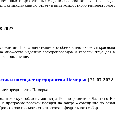
ономичных и эффективных средств обогрева жилых и производс
ел дал максимальную отдачу в виде комфортного температурного
8.2022
ысячелетий. Его отличительной особенностью является краснов
а множества изделий: электропроводов и кабелей, труб для в
ное применение.
рктики посещает предприятия Поморья
|
21.07.2022
Архангельскую область министра РФ по развитию Дальнего 
 В программе рабочей поездки на завтра - совещание по разв
офсоюзов и осмотр строящегося кафедрального собора.