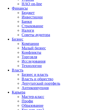
НАО on-line
Финансы
Бюджет
Инвестиции
Банки
Страхование
Налоги
Советы аудитора
Бизнес
Компании
Малый бизнес
Конфликты
Торговля
Исследования
Технологии
Власть
Бизнес и власть
Власть и общество
Депутатский портфель
Антикоррупция
Карьера
Мастер-класс
Профи
Образование
Кто есть кто?