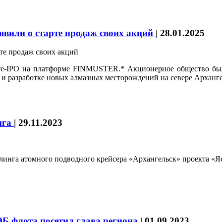
явили о старте продаж своих акций
|
28.01.2025
re-IPO на платформе FINMUSTER.* Акционерное общество было 
 разработке новых алмазных месторождений на севере Арханге
нга
|
29.11.2023
ллинга атомного подводного крейсера «Архангельск» проекта 
Б флота посетил глава региона
|
01.09.2023