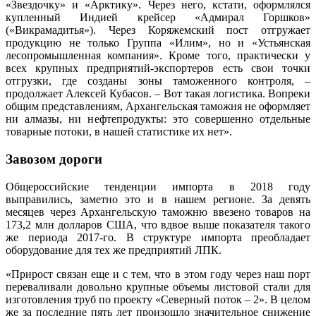
«Звездочку» и «Арктику». Через него, кстати, оформлялся
купленный Индией крейсер «Адмирал Горшков»
(«Викрамадитья»). Через Коряжемский пост отгружает
продукцию не только Группа «Илим», но и «Устьянская
лесопромышленная компания». Кроме того, практически у
всех крупных предприятий-экспортеров есть свои точки
отгрузки, где созданы зоны таможенного контроля, –
продолжает Алексей Кубасов. – Вот такая логистика. Вопреки
общим представлениям, Архангельская таможня не оформляет
ни алмазы, ни нефтепродукты: это совершенно отдельные
товарные потоки, в нашей статистике их нет».
Завозом дороги
Общероссийские тенденции импорта в 2018 году
выправились, заметно это и в нашем регионе. За девять
месяцев через Архангельскую таможню ввезено товаров на
173,2 млн долларов США, что вдвое выше показателя такого
же периода 2017-го. В структуре импорта преобладает
оборудование для тех же предприятий ЛПК.
«Прирост связан еще и с тем, что в этом году через наш порт
переваливали довольно крупные объемы листовой стали для
изготовления труб по проекту «Северный поток – 2». В целом
же за последние пять лет произошло значительное снижение