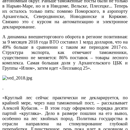
автономный округ. Раньше таможенные посты были не только
в Нарьян-Маре, но и в Няндоме, Вельске, Плесецке... Теперь
их осталось только пять: помимо Поморского, в аэропорту
Архангельск, Северодвинске, Новодвинске и Коряжме.
Связано это с курсом на автоматизацию и электронное
декларирование.
А динамика внешнеторгового оборота в регионе позитивная:
за 9 месяцев 2018 года ВТО составил 1 млрд долларов, что на
49% больше в сравнении с таким же периодом 2017-го.
Структура экспорта, как отмечают таможенники,
существенно не меняется: 86% поставок – товары лесного
комплекса. Самая большая доля у Архангельского ЦБК и
Группы «Илим», затем идет «Лесозавод 25».
.
«Круглый лес сейчас практически не декларируется, по
крайней мере, через наш таможенный пост, – рассказывает
Алексей Кубасов. – В этом году оформлено порядка десяти
партий «кругляка». Дело в размере пошлин на его вывоз,
особенно на лес хвойных пород. Политика государства в
отрасли направлена на стимулирование глубокой
переработки. Единственное, речь пока идет в основном о