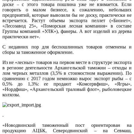
доске – с этого товара пошлина уже не взимается. Если
говорить о малом бизнесе, к сожалению, небольших
предприятий, которые вывозили бы не доску, практически не
встречается. Растут объемы экспорта пеллет («Бионет»,
«Лесозавод 25», «Поморская лесная компания» в составе
Группы компаний «УЛК»), фанеры. А вот изделий из дерева
практически нет».
С недавних пор для беспошлинных товаров отменены и
сборы за таможенное оформление.
Из не «лесных» товаров на первом месте в структуре экспорта
в регионе деятельности Архангельской таможни – отходы и
лом черных металлов (3,5% в стоимостном выражении). По
сравнению с 2017 годом немножко вырос экспорт рыбы – с
0,5% до 1,3%: ее продают «Комсервфиш», «Ягры»,
«Нордфиш», «Архангельский траловый флот», рыболовецкие
колхозы.
.
«Новодвинский таможенный пост ориентирован на
продукцию АЦБК, Северодвинский – на Севмаш,