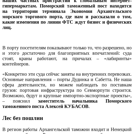
наших частных пристрастий к глобальным интернет-
гипермаркетам. Поморский таможенный пост находится
на территории терминала Экономия Архангельского
морского торгового порта, где нам и рассказали о том,
какие изменения по линии ФТС ждут бизнес и физических
лиц.
В порту посетителям показывают только то, что разрешено, но
и этого достаточно для благоприятных впечатлений: суда
стоят, краны работают, на причалах – «лабиринты»
контейнеров.
«Конкретно эти суда сейчас заняты на внутренних перевозках.
Основные направления – порты Дудинка и Сабетта. Не наша
сфера деятельности, но можем наблюдать по поставкам
грузов: портовая инфраструктура по Севморпути строится.
Возможно, будут и крупные импортно-экспортные проекты»,
– пояснил
заместитель начальника Поморского
таможенного поста Алексей КУБАСОВ
.
Лес без пошлин
В регион работы Архангельской таможни входит и Ненецкий