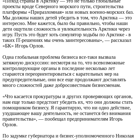
«Поход страны в Арктику — это не только глобальные
проекты вроде Северного морского пути, строительства
платформы «Приразломная» или новых военно-морских баз.
Мы должны наших детей убедить в том, что Арктика — это
интересно. Мне кажется, было бы правильно, чтобы наши
дети ощутили сложность и увлекательность Арктики через
игру. Пусть это будет хоть симулятор ходьбы по Арктике - в
таких IT-решениях мы очень заинтересованы», — рассказал
«БК» Игорь Орлов.
Одна глобальная проблема бизнеса все-таки вызвала
затяжную дискуссию: несмотря на то, что всевозможные
контролирующие органы в последние несколько лет
стараются переориентироваться с карательных мер на
предупредительные, они все еще продолжают доставлять
много сложностей даже добросовестным бизнесменам.
«Что касается прокуратуры и других проверяющих органов,
нам еще только предстоит убедить их, что они должны стать
помощником бизнесу. Я гарантирую, что ни одно действие,
ухудшающее вашу деятельность, не останется без внимания
правительства», — пообещал предпринимателям Игорь
Орлов.
По задумке губернатора и бизнес-уполномоченного Николая