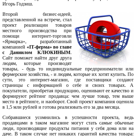
Игорь Годзиш.
Второй бизнес-идеей,
представленной на встрече, стал
проект реализации товаров
местного производства при
помощи интернет-торговли
«Ярмарка», разработанный
компанией
«IT-ферма» во главе
с Даниилом КЛЮКИНЫМ
.
Сайт поможет найти друг друга
людям, которые производят
товары, - будь то индивидуальные предприниматели или
фермерские хозяйства, - и людям, которые их хотят купить. По
сути, это интернет-магазин, где поставщики создают
страницы с информацией о себе и своих товарах. А
покупатели, приобретая продукцию, оценивают ее качество и
формируют рейтинг продавца: чем лучше товар, тем выше
место в рейтинге, и наоборот. Свой проект компания оценила
в 1,5 млн рублей и готова реализовать его за два месяца.
Собравшиеся усомнились в успешности проекта, ведь
продавцами в таком магазине могут стать самые обычные
люди, производящие продукты питания у себя дома или на
даче. В таком случае нет никаких гарантий качества товара: