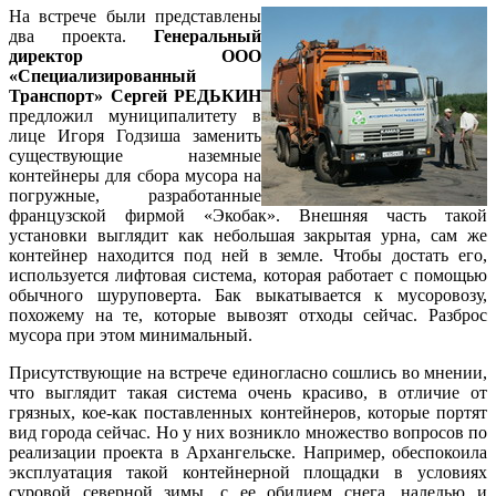
На встрече были представлены
два проекта.
Генеральный
директор ООО
«Специализированный
Транспорт» Сергей РЕДЬКИН
предложил муниципалитету в
лице Игоря Годзиша заменить
существующие наземные
контейнеры для сбора мусора на
погружные, разработанные
французской фирмой «Экобак». Внешняя часть такой
установки выглядит как небольшая закрытая урна, сам же
контейнер находится под ней в земле. Чтобы достать его,
используется лифтовая система, которая работает с помощью
обычного шуруповерта. Бак выкатывается к мусоровозу,
похожему на те, которые вывозят отходы сейчас. Разброс
мусора при этом минимальный.
Присутствующие на встрече единогласно сошлись во мнении,
что выглядит такая система очень красиво, в отличие от
грязных, кое-как поставленных контейнеров, которые портят
вид города сейчас. Но у них возникло множество вопросов по
реализации проекта в Архангельске. Например, обеспокоила
эксплуатация такой контейнерной площадки в условиях
суровой северной зимы, с ее обилием снега, наледью и