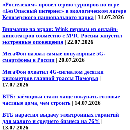
«Ростелеком» провел серию турниров по игре
«БезОпасный интернет» в экологическом лагере
Кенозерского национального парка
|
31.07.2026
Внимание на экран: Wink первым из онлайн-
кинотеатров совместно с МЧС России запустил
экстренные оповещения
|
22.07.2026
МегаФон назвал самые популярные 5G-
смартфоны в России
|
20.07.2026
МегаФон охватил 4G-сигналом десятки
километров главной трассы Поморья
|
17.07.2026
ВТБ: заёмщики стали чаще покупать готовые
частные дома, чем строить
|
14.07.2026
ВТБ нарастил выдачу электронных гарантий
для малого и среднего бизнеса на 76%
|
13.07.2026