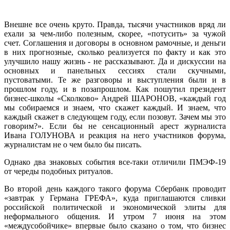
Внешне все очень круто. Правда, тысячи участников вряд ли
ехали за чем-либо полезным, скорее, «потусить» за чужой
счет. Соглашения и договоры в основном рамочные, и деньги
в них прогнозные, сколько реализуется по факту и как это
улучшило нашу жизнь - не рассказывают. Да и дискуссии на
основных и панельных сессиях стали скучными,
пустоватыми. Те же разговоры и выступления были и в
прошлом году, и в позапрошлом. Как пошутил президент
бизнес-школы «Сколково» Андрей ШАРОНОВ, «каждый год
мы собираемся и знаем, что скажет каждый. И знаем, что
каждый скажет в следующем году, если позовут. Зачем мы это
говорим?». Если бы не сенсационный арест журналиста
Ивана ГОЛУНОВА и реакция на него участников форума,
журналистам не о чем было бы писать.
Однако два знаковых события все-таки отличили ПМЭФ-19
от череды подобных ритуалов.
Во второй день каждого такого форума Сбербанк проводит
«завтрак у Германа ГРЕФА», куда приглашаются сливки
российской политической и экономической элиты для
неформального общения. И утром 7 июня на этом
«междусобойчике» впервые было сказано о том, что бизнес