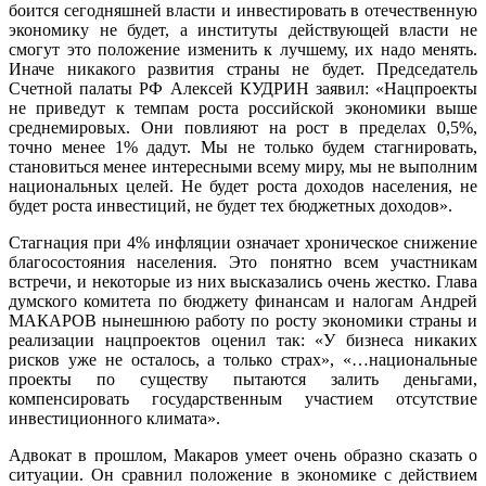
боится сегодняшней власти и инвестировать в отечественную
экономику не будет, а институты действующей власти не
смогут это положение изменить к лучшему, их надо менять.
Иначе никакого развития страны не будет. Председатель
Счетной палаты РФ Алексей КУДРИН заявил: «Нацпроекты
не приведут к темпам роста российской экономики выше
среднемировых. Они повлияют на рост в пределах 0,5%,
точно менее 1% дадут. Мы не только будем стагнировать,
становиться менее интересными всему миру, мы не выполним
национальных целей. Не будет роста доходов населения, не
будет роста инвестиций, не будет тех бюджетных доходов».
Стагнация при 4% инфляции означает хроническое снижение
благосостояния населения. Это понятно всем участникам
встречи, и некоторые из них высказались очень жестко. Глава
думского комитета по бюджету финансам и налогам Андрей
МАКАРОВ нынешнюю работу по росту экономики страны и
реализации нацпроектов оценил так: «У бизнеса никаких
рисков уже не осталось, а только страх», «…национальные
проекты по существу пытаются залить деньгами,
компенсировать государственным участием отсутствие
инвестиционного климата».
Адвокат в прошлом, Макаров умеет очень образно сказать о
ситуации. Он сравнил положение в экономике с действием