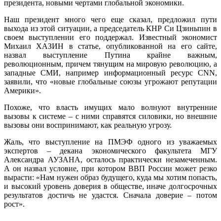
президента, новыми чертами глобальной экономики.
Наш президент много чего еще сказал, предложил пути
выхода из этой ситуации, а председатель КНР Си Цзиньпин в
своем выступлении его поддержал. Известный экономист
Михаил ХАЗИН в статье, опубликованной на его сайте,
назвал выступление Путина крайне важным,
революционным, причем тянущим на мировую революцию, а
западные СМИ, например информационный ресурс СNN,
заявили, что «новые глобальные союзы угрожают репутации
Америки».
Похоже, что власть имущих мало волнуют внутренние
вызовы к системе – с ними справятся силовики, но внешние
вызовы они воспринимают, как реальную угрозу.
Жаль, что выступление на ПМЭФ одного из уважаемых
экспертов – декана экономического факультета МГУ
Александра АУЗАНА, осталось практически незамеченным.
А он назвал условие, при котором ВВП России может резко
вырасти: «Нам нужен образ будущего, куда мы хотим попасть,
и высокий уровень доверия в обществе, иначе долгосрочных
результатов достичь не удастся. Сначала доверие – потом
рост».