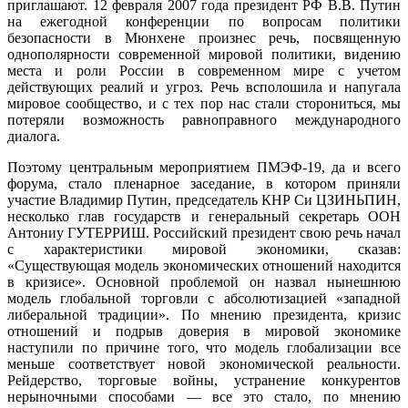
приглашают. 12 февраля 2007 года президент РФ В.В. Путин
на ежегодной конференции по вопросам политики
безопасности в Мюнхене произнес речь, посвященную
однополярности современной мировой политики, видению
места и роли России в современном мире с учетом
действующих реалий и угроз. Речь всполошила и напугала
мировое сообщество, и с тех пор нас стали сторониться, мы
потеряли возможность равноправного международного
диалога.
Поэтому центральным мероприятием ПМЭФ-19, да и всего
форума, стало пленарное заседание, в котором приняли
участие Владимир Путин, председатель КНР Си ЦЗИНЬПИН,
несколько глав государств и генеральный секретарь ООН
Антониу ГУТЕРРИШ. Российский президент свою речь начал
с характеристики мировой экономики, сказав:
«Существующая модель экономических отношений находится
в кризисе». Основной проблемой он назвал нынешнюю
модель глобальной торговли с абсолютизацией «западной
либеральной традиции». По мнению президента, кризис
отношений и подрыв доверия в мировой экономике
наступили по причине того, что модель глобализации все
меньше соответствует новой экономической реальности.
Рейдерство, торговые войны, устранение конкурентов
нерыночными способами — все это стало, по мнению