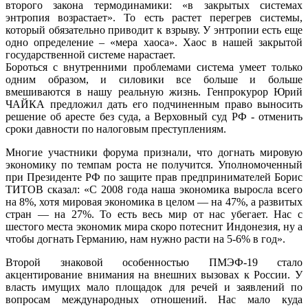
второго закона термодинамики: «в закрытых системах
энтропия возрастает». То есть растет перегрев системы,
который обязательно приводит к взрыву. У энтропии есть еще
одно определение – «мера хаоса». Хаос в нашей закрытой
государственной системе нарастает.
Бороться с внутренними проблемами система умеет только
одним образом, и силовики все больше и больше
вмешиваются в нашу реальную жизнь. Генпрокурор Юрий
ЧАЙКА предложил дать его подчиненным право выносить
решение об аресте без суда, а Верховный суд РФ - отменить
сроки давности по налоговым преступлениям.
Многие участники форума признали, что догнать мировую
экономику по темпам роста не получится. Уполномоченный
при Президенте РФ по защите прав предпринимателей Борис
ТИТОВ сказал: «С 2008 года наша экономика выросла всего
на 8%, хотя мировая экономика в целом — на 47%, а развитых
стран — на 27%. То есть весь мир от нас убегает. Нас с
шестого места экономик мира скоро потеснит Индонезия, ну а
чтобы догнать Германию, нам нужно расти на 5-6% в год».
Второй знаковой особенностью ПМЭФ-19 стало
акцентирование внимания на внешних вызовах к России. У
власть имущих мало площадок для речей и заявлений по
вопросам международных отношений. Нас мало куда