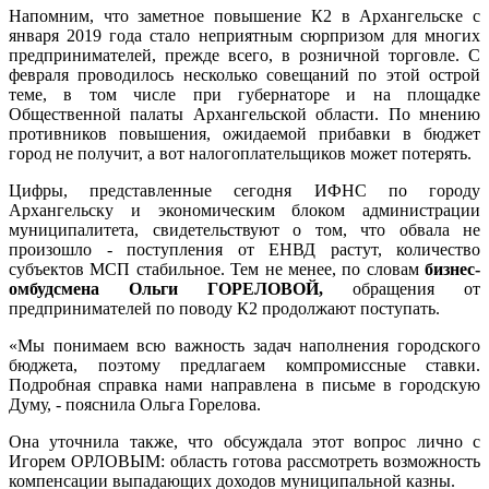
Напомним, что заметное повышение К2 в Архангельске с
января 2019 года стало неприятным сюрпризом для многих
предпринимателей, прежде всего, в розничной торговле. С
февраля проводилось несколько совещаний по этой острой
теме, в том числе при губернаторе и на площадке
Общественной палаты Архангельской области. По мнению
противников повышения, ожидаемой прибавки в бюджет
город не получит, а вот налогоплательщиков может потерять.
Цифры, представленные сегодня ИФНС по городу
Архангельску и экономическим блоком администрации
муниципалитета, свидетельствуют о том, что обвала не
произошло - поступления от ЕНВД растут, количество
субъектов МСП стабильное. Тем не менее, по словам
бизнес-
омбудсмена Ольги ГОРЕЛОВОЙ,
обращения от
предпринимателей по поводу К2 продолжают поступать.
«Мы понимаем всю важность задач наполнения городского
бюджета, поэтому предлагаем компромиссные ставки.
Подробная справка нами направлена в письме в городскую
Думу, - пояснила Ольга Горелова.
Она уточнила также, что обсуждала этот вопрос лично с
Игорем ОРЛОВЫМ: область готова рассмотреть возможность
компенсации выпадающих доходов муниципальной казны.