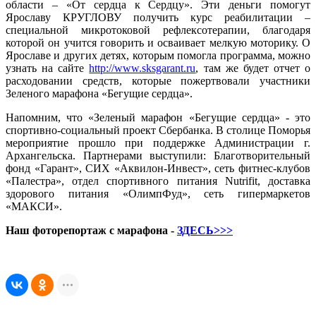
области – «От сердца к Сердцу». Эти деньги помогут
Ярославу КРУГЛОВУ получить курс реабилитации –
специальной микротоковой рефлексотерапии, благодаря
которой он учится говорить и осваивает мелкую моторику. О
Ярославе и других детях, которым помогла программа, можно
узнать на сайте
http://www.sksgarant.ru
, там же будет отчет о
расходовании средств, которые пожертвовали участники
Зеленого марафона «Бегущие сердца».
Напомним, что «Зеленый марафон «Бегущие сердца» - это
спортивно-социальный проект Сбербанка. В столице Поморья
мероприятие прошло при поддержке Администрации г.
Архангельска. Партнерами выступили: Благотворительный
фонд «Гарант», СИХ «Аквилон-Инвест», сеть фитнес-клубов
«Палестра», отдел спортивного питания Nutrifit, доставка
здорового питания «ОлимпФуд», сеть гипермаркетов
«МАКСИ».
Наш фоторепортаж с марафона -
ЗДЕСЬ>>>