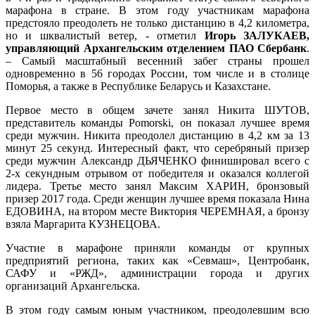
марафона в стране. В этом году участникам марафона
предстояло преодолеть не только дистанцию в 4,2 километра,
но и шквалистый ветер, - отметил
Игорь ЗАЛУК
АЕВ,
управляющий Архангельским отделением ПАО Сбербанк
.
– Самый масштабный весенний забег страны прошел
одновременно в 56 городах России, том числе и в столице
Поморья, а также в Республике Беларусь и Казахстане.
Первое место в общем зачете занял Никита ШУТОВ,
представитель команды Pomorski, он показал лучшее время
среди мужчин. Никита преодолел дистанцию в 4,2 км за 13
минут 25 секунд. Интересный факт, что серебряный призер
среди мужчин Александр ДЬЯЧЕНКО финишировал всего с
2-х секундным отрывом от победителя и оказался коллегой
лидера. Третье место занял Максим ХАРИН, бронзовый
призер 2017 года. Среди женщин лучшее время показала Нина
ЕДОВИНА, на втором месте Виктория ЧЕРЕМНАЯ, а бронзу
взяла Маргарита КУЗНЕЦОВА.
Участие в марафоне приняли команды от крупных
предприятий региона, таких как «Севмаш», Центробанк,
САФУ и «РЖД», администрации города и других
организаций Архангельска.
В этом году самым юным участником, преодолевшим всю