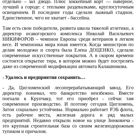
отдельно – зал дзюдо. Плюс хоккейный корт — наверное,
лучший а городе: с теплыми раздевалками, круглосуточным
освещением. В последние годы сделали лыжный стадион.
Единственное, чего не хватает - бассейна.
Там есть свои победители, развита школа тяжелой атлетики, а
директор исакогорского комплекса Николай Васильевич
НИКИФОРОВ – чемпион Европы среди ветеранов в легком
весе. И чемпионка мира юная имеется. Когда министром по
делам молодежи и спорта была Елена ДОЦЕНКО, сделали
современные искусственные покрытия. А в скором времени
состоится открытие тира, в котором можно будет пострелять
даже из современной модификации автомата Калашникова.
- Удалось и предприятия сохранить…
- Да, Цигломенский лесоперерабатывающий завод. Его
директор понимал, что банкротство неизбежно. Вместе
поехали к Крупчаку, тот его приобрел - сейчас там
современное производство. И поэтому сегодня Цигломень,
Затон социально устойчивы. Нормально работает РЭБ флота,
есть рабочие места, железная дорога и ряд малых
предприятий. Недавно открыли новое на улице Зинковича -
это крупная строительная база со своим железнодорожным
тупиком и причалом.