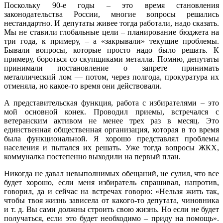
Поскольку 90-е годы – это время становления
законодательства России, многие вопросы решались
нестандартно. И депутаты живее тогда работали, надо сказать.
Мы не ставили глобальные цели – планирование бюджета на
три года, к примеру, – а «закрывали» текущие проблемы.
Бывали вопросы, которые просто надо было решать. К
примеру, бороться со скупщиками металла. Помню, депутаты
принимали постановление о запрете принимать
металлический лом — потом, через полгода, прокуратура их
отменяла, но какое-то время они действовали.
А представительская функция, работа с избирателями – это
мой основной конек. Проводил приемы, встречался с
ветеранским активом не менее трех раз в месяц. Это
единственная общественная организация, которая в то время
была функциональной. Я хорошо представлял проблемы
населения и пытался их решать. Уже тогда вопросы ЖКХ,
коммуналка постепенно выходили на первый план.
Никогда не давал невыполнимых обещаний, не сулил, что все
будет хорошо, если меня избиратель спрашивал, напротив,
говорил, да и сейчас на встречах говорю: «Нельзя жить так,
чтобы твоя жизнь зависела от какого-то депутата, чиновника
и т. д. Вы сами должны строить свою жизнь. Но если не будет
получаться, если это будет необходимо – приду на помощь».