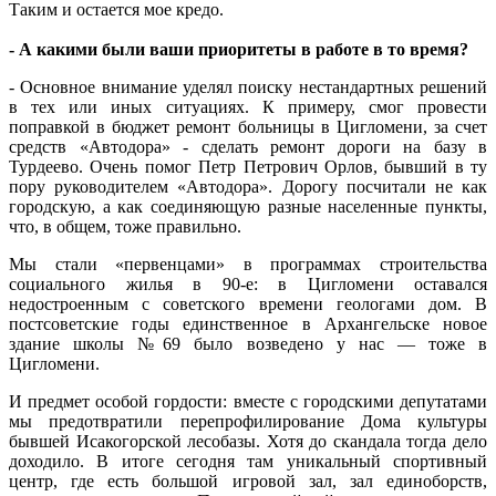
Таким и остается мое кредо.
- А какими были ваши приоритеты в работе в то время?
- Основное внимание уделял поиску нестандартных решений
в тех или иных ситуациях. К примеру, смог провести
поправкой в бюджет ремонт больницы в Цигломени, за счет
средств «Автодора» - сделать ремонт дороги на базу в
Турдеево. Очень помог Петр Петрович Орлов, бывший в ту
пору руководителем «Автодора». Дорогу посчитали не как
городскую, а как соединяющую разные населенные пункты,
что, в общем, тоже правильно.
Мы стали «первенцами» в программах строительства
социального жилья в 90-е: в Цигломени оставался
недостроенным с советского времени геологами дом. В
постсоветские годы единственное в Архангельске новое
здание школы №69 было возведено у нас — тоже в
Цигломени.
И предмет особой гордости: вместе с городскими депутатами
мы предотвратили перепрофилирование Дома культуры
бывшей Исакогорской лесобазы. Хотя до скандала тогда дело
доходило. В итоге сегодня там уникальный спортивный
центр, где есть большой игровой зал, зал единоборств,