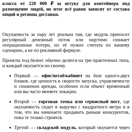
класса от 220 000 ₽ за штуку для контейнера под
размещение людей, но итог всё равно зависит от состава
опций и региона доставки.
Окупаемость за пару лет реальна там, где модуль приносит
регулярный денежный поток или ощутимо снижает
операционные потери, но её нужно считать по вашему
сценарию, а не по рекламной формуле.
Проекты под бизнес обычно делятся на три практичных типа,
и каждый окупается по‑своему.
Первый —
офис/штаб/кабинет
на базе одного-двух
блоков, где ценность в скорости запуска, управляемости
и снижении аренды, особенно если объект временный
или вы часто меняете локации.
Второй —
торговая точка или сервисный пост
, где
окупаемость сидит в выручке с квадратного метра и в
том, что вы начинаете продавать раньше конкурентов,
пока те только строятся.
Третий —
складской модуль
, который окупается через