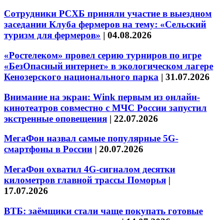
Сотрудники РСХБ приняли участие в выездном
заседании Клуба фермеров на тему: «Сельский
туризм для фермеров»
|
04.08.2026
«Ростелеком» провел серию турниров по игре
«БезОпасный интернет» в экологическом лагере
Кенозерского национального парка
|
31.07.2026
Внимание на экран: Wink первым из онлайн-
кинотеатров совместно с МЧС России запустил
экстренные оповещения
|
22.07.2026
МегаФон назвал самые популярные 5G-
смартфоны в России
|
20.07.2026
МегаФон охватил 4G-сигналом десятки
километров главной трассы Поморья
|
17.07.2026
ВТБ: заёмщики стали чаще покупать готовые