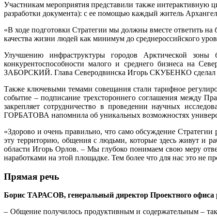
Участникам мероприятия представили также интерактивную 
разработки документа): с ее помощью каждый житель Архангел
«В ходе подготовки Cтратегии мы должны вместе ответить на
качества жизни людей как минимум до среднероссийского уров
Улучшению инфраструктуры городов Арктической зоны
конкурентоспособности малого и среднего бизнеса на Сев
ЗАБОРСКИЙ. Глава Северодвинска Игорь СКУБЕНКО сделал ак
Также ключевыми темами совещания стали тарифное регулиров
событие – подписание трехстороннего соглашения между Пр
закрепляет сотрудничество в проведении научных исследо
ГОРБАТОВА напомнила об уникальных возможностях университ
«Здорово и очень правильно, что само обсуждение Стратегии 
эту территорию, общения с людьми, которые здесь живут и р
области Игорь Орлов. – Мы глубоко понимаем свою меру отв
наработками на этой площадке. Тем более что для нас это не пр
Прямая речь
Борис ТАРАСОВ, генеральный директор Проектного офиса
– Общение получилось продуктивным и содержательным – таки