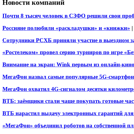
Новости компаний
Почти 8 тысяч человек в СЗФО решили свои про
Россияне полюбили «раскладушки» и «книжки»
Сотрудники РСХБ приняли участие в выездном за
«Ростелеком» провел серию турниров по игре «Б
Внимание на экран: Wink первым из онлайн-кино
МегаФон назвал самые популярные 5G-смартфон
МегаФон охватил 4G-сигналом десятки километр
ВТБ: заёмщики стали чаще покупать готовые час
ВТБ нарастил выдачу электронных гарантий для 
«МегаФон» объединил роботов на собственной п