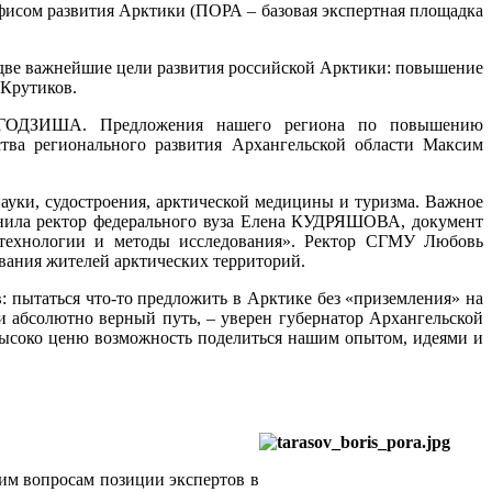
фисом развития Арктики (ПОРА – базовая экспертная площадка
 две важнейшие цели развития российской Арктики: повышение
 Крутиков.
я ГОДЗИША. Предложения нашего региона по повышению
тва регионального развития Архангельской области Максим
ауки, судостроения, арктической медицины и туризма. Важное
снила ректор федерального вуза Елена КУДРЯШОВА, документ
, технологии и методы исследования». Ректор СГМУ Любовь
ания жителей арктических территорий.
: пытаться что-то предложить в Арктике без «приземления» на
и абсолютно верный путь, – уверен губернатор Архангельской
высоко ценю возможность поделиться нашим опытом, идеями и
им вопросам позиции экспертов в