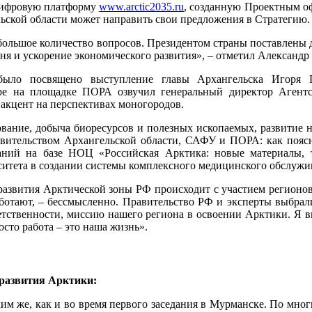
цифровую платформу
www.arctic2035.ru
, созданную Проектным о
ьской области может направить свои предложения в Стратегию.
 большое количество вопросов. Президентом страны поставлены
ня и ускорение экономического развития», – отметил Александр
 было посвящено выступление главы Архангельска Игор
ере на площадке ПОРА озвучил генеральный директор Агентс
цент на перспективах моногородов.
ание, добыча биоресурсов и полезных ископаемых, развитие н
авительством Архангельской области, САФУ и ПОРА: как поя
ваний на базе НОЦ «Российская Арктика: новые материалы
ета в создании системы комплексного медицинского обслужив
развития Арктической зоны РФ происходит с участием регионов
аботают, – бессмысленно. Правительство РФ и эксперты выбрал
етственности, миссию нашего региона в освоении Арктики. Я 
осто работа – это наша жизнь».
 развития Арктики:
м же, как и во время первого заседания в Мурманске. По мног