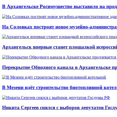
В Архангельске Росимущество выставило на про
На Соловках построят новое музейно-администра
Архангельск впервые станет площадкой всеросси
Перекрытие Обводного канала в Архангельске про
В Мезени идёт строительство биотопливной коте
Никита Сергеев снялся с выборов депутатов Гос