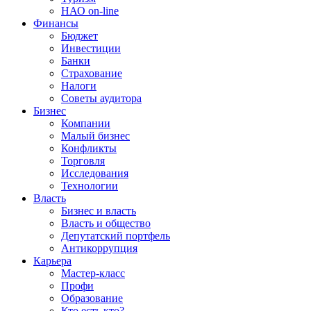
НАО on-line
Финансы
Бюджет
Инвестиции
Банки
Страхование
Налоги
Советы аудитора
Бизнес
Компании
Малый бизнес
Конфликты
Торговля
Исследования
Технологии
Власть
Бизнес и власть
Власть и общество
Депутатский портфель
Антикоррупция
Карьера
Мастер-класс
Профи
Образование
Кто есть кто?