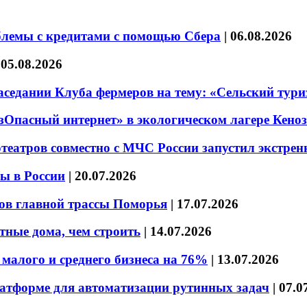
блемы с кредитами с помощью Сбера
|
06.08.2026
|
05.08.2026
седании Клуба фермеров на тему: «Сельский тури
езОпасный интернет» в экологическом лагере Кено
театров совместно с МЧС России запустил экстре
ы в России
|
20.07.2026
ов главной трассы Поморья
|
17.07.2026
тные дома, чем строить
|
14.07.2026
малого и среднего бизнеса на 76%
|
13.07.2026
латформе для автоматизации рутинных задач
|
07.0