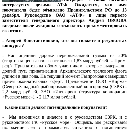
интересуется делами АТФ. Ожидается, что имя
покупателя будет объявлено Правительством РФ до 13
декабря. Руководство ОАО «АТФ» в лице
первого
заместителя генерального директора Андрея ОРЛОВА
впервые после аукциона согласилось прокомментировать
его итоги.
- Андрей Константинович, что вы скажете о результатах
конкурса?
- Нас оценили дороже первоначальной суммы на 20%
(стартовая цена актива составляла 1,83 млрд рублей. - Прим.
ред.). Признательны обоим участникам, которые выдержали
долгий путь приватизации Архангельского тралового флота
длиной в два года. На текущий момент Газпромбанк завершил
прием окончательных оферт. Предложение ООО «Вирма»
(Северо-Западный рыбопромышленный консорциум (СЗРК) -
2,2 млрд рублей, ЗАО «Интрарос» (структура корпорации
«Русское море»), - 2,117 млрд рублей.
- Какие шаги делают потенциальные покупатели?
- Мы находимся в диалоге и с руководством СЗРК, и с
руководством ГК «Русское море». Общаясь, мы раскрываем
положение дел с промыслом, ситуацию с погашением