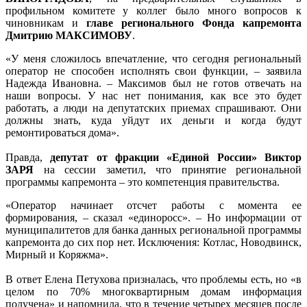
профильном комитете у коллег было много вопросов к
чиновникам и
главе регионального Фонда капремонта
Дмитрию МАКСИМОВУ
.
«У меня сложилось впечатление, что сегодня региональный
оператор не способен исполнять свои функции, – заявила
Надежда Ивановна. – Максимов был не готов отвечать на
наши вопросы. У нас нет понимания, как все это будет
работать, а люди на депутатских приемах спрашивают. Они
должны знать, куда уйдут их деньги и когда будут
ремонтироваться дома».
Правда,
депутат от фракции «Единой России» Виктор
ЗАРЯ
на сессии заметил, что принятие региональной
программы капремонта – это компетенция правительства.
«Оператор начинает отсчет работы с момента ее
формирования, – сказал «единоросс». – Но информации от
муниципалитетов для банка данных региональной программы
капремонта до сих пор нет. Исключения: Котлас, Новодвинск,
Мирный и Коряжма».
В ответ Елена Петухова призналась, что проблемы есть, но «в
целом по 70% многоквартирным домам информация
получена» и напомнила, что в течение четырех месяцев после