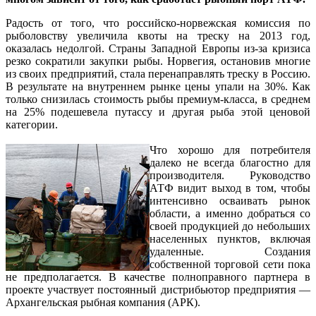
Радость от того, что российско-норвежская комиссия по
рыболовству увеличила квоты на треску на 2013 год,
оказалась недолгой. Страны Западной Европы из-за кризиса
резко сократили закупки рыбы. Норвегия, остановив многие
из своих предприятий, стала перенаправлять треску в Россию.
В результате на внутреннем рынке цены упали на 30%. Как
только снизилась стоимость рыбы премиум-класса, в среднем
на 25% подешевела путассу и другая рыба этой ценовой
категории.
Что хорошо для потребителя
далеко не всегда благостно для
производителя. Руководство
АТФ видит выход в том, чтобы
интенсивно осваивать рынок
области, а именно добраться со
своей продукцией до небольших
населенных пунктов, включая
удаленные. Создания
собственной торговой сети пока
не предполагается. В качестве полноправного партнера в
проекте участвует постоянный дистрибьютор предприятия —
Архангельская рыбная компания (АРК).