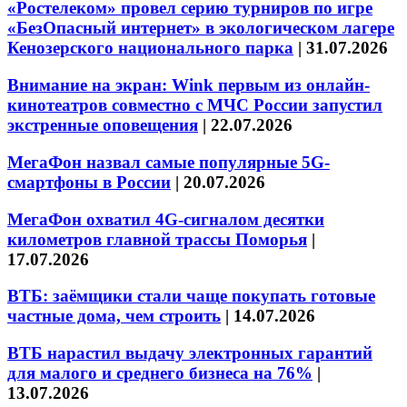
«Ростелеком» провел серию турниров по игре
«БезОпасный интернет» в экологическом лагере
Кенозерского национального парка
|
31.07.2026
Внимание на экран: Wink первым из онлайн-
кинотеатров совместно с МЧС России запустил
экстренные оповещения
|
22.07.2026
МегаФон назвал самые популярные 5G-
смартфоны в России
|
20.07.2026
МегаФон охватил 4G-сигналом десятки
километров главной трассы Поморья
|
17.07.2026
ВТБ: заёмщики стали чаще покупать готовые
частные дома, чем строить
|
14.07.2026
ВТБ нарастил выдачу электронных гарантий
для малого и среднего бизнеса на 76%
|
13.07.2026