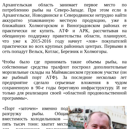
Архангельская область занимает первое место по
потреблению рыбы на Северо-Западе. При этом если в
Архангельске, Новодвинске и Северодвинске нетрудно найти
аккуратно упакованную местную продукцию, уже в
ближайших Холмогорском и Виноградовском районах ее
практически не купить. АТФ и АРК, рассчитывая на
обещанную поддержку правительства области, планируют,
что уже к 2015-2016 году начнут «лов» покупателей
практически во всех крупных районных центрах. Первыми в
сеть попадут Вельск, Котлас, Березник и Холмогоры.
Чтобы было где принимать такие объемы рыбы, на
собственные средства тралфлот построил дополнительные
морозильные склады на Маймаксанском грузовом участке (он
же рыбный порт АТФ). За последние несколько лет
предприятие сделало серьезные вложения в чудом
сохраненную в 90-е годы береговую инфраструктуру. И не
только для реализации своей «областной продовольственной
программы».
«Порт «заточен» именно под
разгрузку рыбы. Общая
вместимость холодильников —
пять тысяч тонн: хватит места