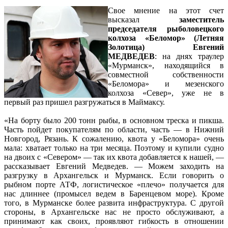
Свое мнение на этот счет
высказал
заместитель
председателя рыболовецкого
колхоза «Беломор» (Летняя
Золотица) Евгений
МЕДВЕДЕВ
: на днях траулер
«Мурманск», находящийся в
совместной собственности
«Беломора» и мезенского
колхоза «Север», уже не в
первый раз пришел разгружаться в Маймаксу.
«На борту было 200 тонн рыбы, в основном треска и пикша.
Часть пойдет покупателям по области, часть — в Нижний
Новгород, Рязань. К сожалению, квота у «Беломора» очень
мала: хватает только на три месяца. Поэтому и купили судно
на двоих с «Севером» — так их квота добавляется к нашей, —
рассказывает Евгений Медведев. — Можем заходить на
разгрузку в Архангельск и Мурманск. Если говорить о
рыбном порте АТФ, логистическое «плечо» получается для
нас длиннее (промысел ведем в Баренцевом море). Кроме
того, в Мурманске более развита инфраструктура. С другой
стороны, в Архангельске нас не просто обслуживают, а
принимают как своих, проявляют гибкость в отношении