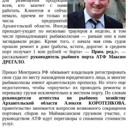
для размещения продукции
всем, кто захочет с нами
работать. Клиентов и сейчас
немало, причем не только из
числа предприятий
Архангельской области. Иногда
приходит-уходит по несколько траулеров в неделю, в том
числе принадлежащих рыбакколхозам — раньше они к нам
заглядывали редко. Кроме того, с начала мая семь судов
прошли ремонт в доке (работы, кстати, дорогие: в среднем
порт получает 1 млн рублей «с борта» —
Прим. ред.
)», —
рассказывает
руководитель рыбного порта АТФ Максим
ДРЕГАЛО
.
Приказ Минтранса РФ обязывает владельцев регистрировать
свои суда по месту нахождения юридического лица, и многие
рыбакколхозы имеют архангельскую прописку. Но этого еще
недостаточно, чтобы «приучить» их проводить ремонты и
перевалку грузов исключительно в местном порту. По словам
руководителя агентства по рыбному хозяйству
Архангельской области Алексея КОРОТЕНКОВА
,
правительство занимается вопросом возможного сокращения
портовых сборов на Маймаксанском грузовом участке, с
руководством АТФ идут переговоры о снижении стоимости
услуг.