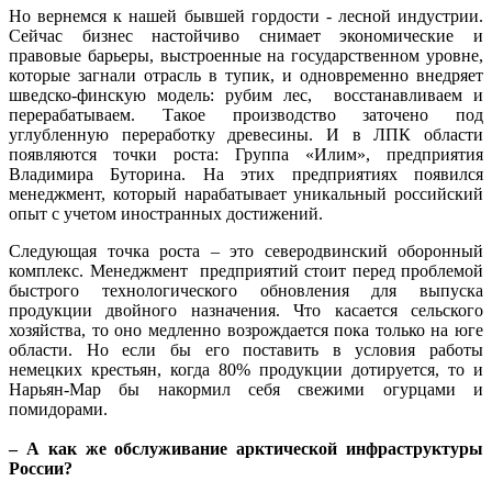
Но вернемся к нашей бывшей гордости - лесной индустрии.
Сейчас бизнес настойчиво снимает экономические и
правовые барьеры, выстроенные на государственном уровне,
которые загнали отрасль в тупик, и одновременно внедряет
шведско-финскую модель: рубим лес, восстанавливаем и
перерабатываем. Такое производство заточено под
углубленную переработку древесины. И в ЛПК области
появляются точки роста: Группа «Илим», предприятия
Владимира Буторина. На этих предприятиях появился
менеджмент, который нарабатывает уникальный российский
опыт с учетом иностранных достижений.
Следующая точка роста – это северодвинский оборонный
комплекс. Менеджмент предприятий стоит перед проблемой
быстрого технологического обновления для выпуска
продукции двойного назначения. Что касается сельского
хозяйства, то оно медленно возрождается пока только на юге
области. Но если бы его поставить в условия работы
немецких крестьян, когда 80% продукции дотируется, то и
Нарьян-Мар бы накормил себя свежими огурцами и
помидорами.
– А как же обслуживание арктической инфраструктуры
России?