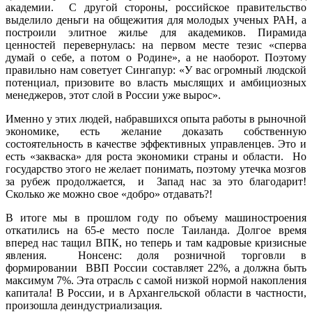
академии. С другой стороны, российское правительство
выделило деньги на общежития для молодых ученых РАН, а
построили элитное жилье для академиков. Пирамида
ценностей перевернулась: на первом месте тезис «сперва
думай о себе, а потом о Родине», а не наоборот. Поэтому
правильно нам советует Сингапур: «У вас огромный людской
потенциал, призовите во власть мыслящих и амбициозных
менеджеров, этот слой в России уже вырос».
Именно у этих людей, набравшихся опыта работы в рыночной
экономике, есть желание доказать собственную
состоятельность в качестве эффективных управленцев. Это и
есть «закваска» для роста экономики страны и области. Но
государство этого не желает понимать, поэтому утечка мозгов
за рубеж продолжается, и Запад нас за это благодарит!
Сколько же можно свое «добро» отдавать?!
В итоге мы в прошлом году по объему машиностроения
откатились на 65-е место после Таиланда. Долгое время
вперед нас тащил ВПК, но теперь и там кадровые кризисные
явления. Нонсенс: доля розничной торговли в
формировании ВВП России составляет 22%, а должна быть
максимум 7%. Эта отрасль с самой низкой нормой накопления
капитала! В России, и в Архангельской области в частности,
произошла деиндустриализация.