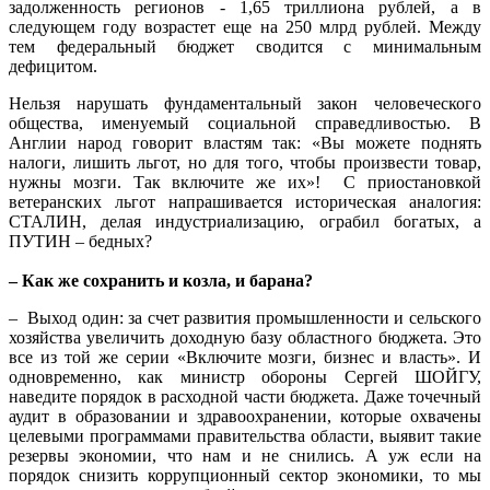
задолженность регионов - 1,65 триллиона рублей, а в
следующем году возрастет еще на 250 млрд рублей. Между
тем федеральный бюджет сводится с минимальным
дефицитом.
Нельзя нарушать фундаментальный закон человеческого
общества, именуемый социальной справедливостью. В
Англии народ говорит властям так: «Вы можете поднять
налоги, лишить льгот, но для того, чтобы произвести товар,
нужны мозги. Так включите же их»! С приостановкой
ветеранских льгот напрашивается историческая аналогия:
СТАЛИН, делая индустриализацию, ограбил богатых, а
ПУТИН – бедных?
– Как же сохранить и козла, и барана?
– Выход один: за счет развития промышленности и сельского
хозяйства увеличить доходную базу областного бюджета. Это
все из той же серии «Включите мозги, бизнес и власть». И
одновременно, как министр обороны Сергей ШОЙГУ,
наведите порядок в расходной части бюджета. Даже точечный
аудит в образовании и здравоохранении, которые охвачены
целевыми программами правительства области, выявит такие
резервы экономии, что нам и не снились. А уж если на
порядок снизить коррупционный сектор экономики, то мы