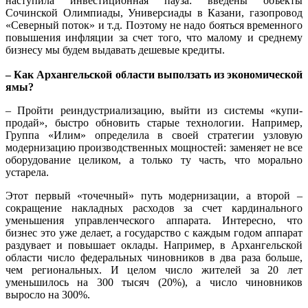
наступила инвестиционная пауза: введены объекты
Сочинской Олимпиады, Универсиады в Казани, газопровод
«Северный поток» и т.д. Поэтому не надо бояться временного
повышения инфляции за счет того, что малому и среднему
бизнесу мы будем выдавать дешевые кредиты.
– Как Архангельской области выползать из экономической
ямы?
– Пройти реиндустриализацию, выйти из системы «купи-
продай», быстро обновить старые технологии. Например,
Группа «Илим» определила в своей стратегии узловую
модернизацию производственных мощностей: заменяет не все
оборудование целиком, а только ту часть, что морально
устарела.
Этот первый «точечный» путь модернизации, а второй –
сокращение накладных расходов за счет кардинального
уменьшения управленческого аппарата. Интересно, что
бизнес это уже делает, а государство с каждым годом аппарат
раздувает и повышает оклады. Например, в Архангельской
области число федеральных чиновников в два раза больше,
чем региональных. И целом число жителей за 20 лет
уменьшилось на 300 тысяч (20%), а число чиновников
выросло на 300%.