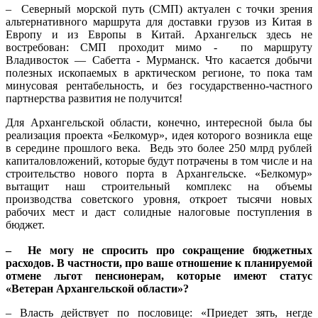
– Северный морской путь (СМП) актуален с точки зрения
альтернативного маршрута для доставки грузов из Китая в
Европу и из Европы в Китай. Архангельск здесь не
востребован: СМП проходит мимо - по маршруту
Владивосток — Сабетта - Мурманск. Что касается добычи
полезных ископаемых в арктическом регионе, то пока там
минусовая рентабельность, и без государственно-частного
партнерства развития не получится!
Для Архангельской области, конечно, интересной была бы
реализация проекта «Белкомур», идея которого возникла еще
в середине прошлого века. Ведь это более 250 млрд рублей
капиталовложений, которые будут потрачены в том числе и на
строительство нового порта в Архангельске. «Белкомур»
вытащит наш строительный комплекс на объемы
производства советского уровня, откроет тысячи новых
рабочих мест и даст солидные налоговые поступления в
бюджет.
– Не могу не спросить про сокращение бюджетных
расходов. В частности, про ваше отношение к планируемой
отмене льгот пенсионерам, которые имеют статус
«Ветеран Архангельской области»?
– Власть действует по пословице: «Приедет зять, негде