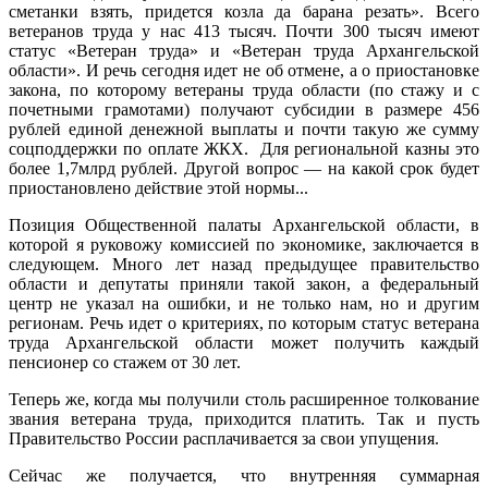
сметанки взять, придется козла да барана резать». Всего
ветеранов труда у нас 413 тысяч. Почти 300 тысяч имеют
статус «Ветеран труда» и «Ветеран труда Архангельской
области». И речь сегодня идет не об отмене, а о приостановке
закона, по которому ветераны труда области (по стажу и с
почетными грамотами) получают субсидии в размере 456
рублей единой денежной выплаты и почти такую же сумму
соцподдержки по оплате ЖКХ. Для региональной казны это
более 1,7млрд рублей. Другой вопрос — на какой срок будет
приостановлено действие этой нормы...
Позиция Общественной палаты Архангельской области, в
которой я руковожу комиссией по экономике, заключается в
следующем. Много лет назад предыдущее правительство
области и депутаты приняли такой закон, а федеральный
центр не указал на ошибки, и не только нам, но и другим
регионам. Речь идет о критериях, по которым статус ветерана
труда Архангельской области может получить каждый
пенсионер со стажем от 30 лет.
Теперь же, когда мы получили столь расширенное толкование
звания ветерана труда, приходится платить. Так и пусть
Правительство России расплачивается за свои упущения.
Сейчас же получается, что внутренняя суммарная