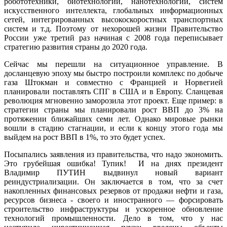
робототехники, биотехнологий, нанотехнологий, систем
искусственного интеллекта, глобальных информационных
сетей, интегрированных высокоскоростных транспортных
систем и т.д. Поэтому от нехорошей жизни Правительство
России уже третий раз начиная с 2008 года переписывает
стратегию развития страны до 2020 года.
Сейчас мы перешли на ситуационное управление. В
досланцевую эпоху мы быстро построили комплекс по добыче
газа Штокман и совместно с Францией и Норвегией
планировали поставлять СПГ в США и в Европу. Сланцевая
революция мгновенно заморозила этот проект. Еще пример: в
стратегии страны мы планировали рост ВВП до 3% на
протяжении ближайших семи лет. Однако мировые рынки
вошли в стадию стагнации, и если к концу этого года мы
выйдем на рост ВВП в 1%, то это будет успех.
Посыпались заявления из правительства, что надо экономить.
Это грубейшая ошибка! Тупик! И на днях президент
Владимир ПУТИН выдвинул новый вариант
реиндустриализации. Он заключается в том, что за счет
накопленных финансовых резервов от продажи нефти и газа,
ресурсов бизнеса - своего и иностранного — форсировать
строительство инфраструктуры и ускоренное обновление
технологий промышленности. Дело в том, что у нас