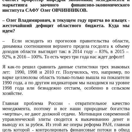
маркетинга заочного финансово-экономического
института САФУ Олег ОВЧИННИКОВ.
– Олег Владимирович, в текущем году притча во языцех -
жесточайший дефицит областного бюджета. Куда мы
идем?
– Если исходить из прогнозов правительства области,
динамика соотношения верхнего предела госдолга к объему
доходов области выглядит так: в 2014 году – 83%, в 2015 –
92%, в 2016 – 100%. То есть через три года нас ждет дефолт!
Я как-то решил сравнить данные статистики трех знаковых
лет: 1990, 1998 и 2010 гг. Получилось, что, например, по
варке целлюлозы область только-только вышла на показатели
1990 года, а по другим индикаторам мы находимся на уровне
1998 года или безнадежно отстаем, особенно в сельском
хозяйстве.
Главная проблема России - отвратительное качество
менеджмента, поэтому и все наши природные богатства
«мертвы», не дают должной отдачи. Мотивация современной
управленческой элиты сводится к выкачиванию денег и
выводу их за рубеж. Из этой же оперы реформа РАН, главная
цель которой - контролировать финансовые потоки в обход