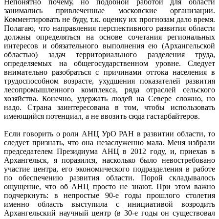
Непонятно почему, но подобной работой для области
занимались привлеченные московские организации.
Комментировать не буду, т.к. оценку их прогнозам дало время.
Полагаю, что направления перспективного развития области
должны определяться на основе сочетания региональных
интересов и обязательного выполнения ею (Архангельской
областью) задач территориального разделения труда,
определяемых на общегосударственном уровне. Следует
внимательно разобраться с причинами оттока населения в
трудоспособном возрасте, ухудшения показателей развития
лесопромышленного комплекса, ряда отраслей сельского
хозяйства. Конечно, удержать людей на Севере сложно, но
надо. Страна заинтересована в том, чтобы использовать
имеющийся потенциал, а не ввозить сюда гастарбайтеров.
Если говорить о роли АНЦ УрО РАН в развитии области, то
следует признать, что она незаслуженно мала. Меня избрали
председателем Президиума АНЦ в 2012 году, и, приехав в
Архангельск, я поразился, насколько было невостребовано
участие центра, его экономического подразделения в работе
по обеспечению развития области. Порой складывалось
ощущение, что об АНЦ просто не знают. При этом важно
подчеркнуть: в непростые 90-е годы прошлого столетия
именно область выступила с инициативой возродить
Архангельский научный центр (в 30-е годы он существовал