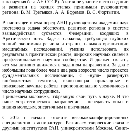
как научная база АН СССР). Активное участие в его создании
и развитии на разных этапах принимали руководители
региона: В. М. Третьяков, А. А. Ефремов, В. С. Фортыгин.
В настоящее время перед АНЦ руководством академии наук
поставлена задача обеспечить развитие региона в системе
взаимодействия субъектов Федерации, входящих в
Арктическую зону. Задача сложная, требующая глубоких
знаний экономики региона и страны, навыков организации
масштабных исследований, умения использовать их
результаты в практической работе, широких научных связей в
профессиональном научном сообществе. И должен сказать,
что мы активно движемся в заданном направлении. За два с
небольшим года более чем в два раза возросло число проектов
фундаментальных исследований, с «нуля» развернута
внебюджетная тематика, включающая прикладные и
поисковые научные работы, пропорционально увеличилось и
число научных сотрудников.
Привлекаем молодежь, избравшую свой путь в науке. И это
наше «стратегическое» направление – передавать опыт и
знания молодым, энергичным и пытливым.
С 2012 г. начали готовить высококвалифицированных
специалистов в аспирантуре. Развиваем творческие связи с
другими институтами РАН, университетами Москвы, Санкт-