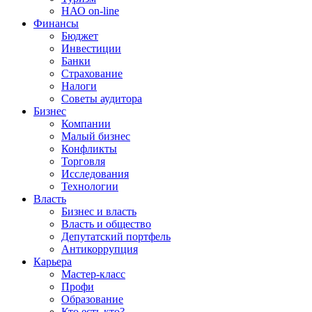
НАО on-line
Финансы
Бюджет
Инвестиции
Банки
Страхование
Налоги
Советы аудитора
Бизнес
Компании
Малый бизнес
Конфликты
Торговля
Исследования
Технологии
Власть
Бизнес и власть
Власть и общество
Депутатский портфель
Антикоррупция
Карьера
Мастер-класс
Профи
Образование
Кто есть кто?