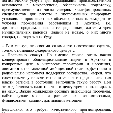
логистические услуги для наращивания производственной
активности в макрорегионе, обеспечивать подготовку,
преимущественно из числа северян, квалифицированных
специалистов для работы в экстремальных природных
условиях на промышленных объектах, создавать комфортные
условия проживания работающим в Арктике, т.е.
архангелогородцам, ново- и северодвинцам, жителям трех
муниципальных районов. Задачи не новые, о них много
говорят, повторяться не буду.
– Вам скажут, что своими силами это невозможно сделать,
только с помощью федерального центра…
– Правильно скажут. Но именно сейчас очень важно
конвертировать общенациональные задачи в Арктике в
конкретные дела в интересах территории и населения,
двигаться к поставленной амбициозной цели, эффективно и
рационально используя поддержку государства. Уверен, что
совместными усилиями исполнительная и представительная
власти региона в состоянии выполнить такую работу. При
этом действовать надо точечно и целеустремленно, опираясь
на науку. Важно комплексно осознать имеющиеся проблемы,
найти «узкие места» и расшить их экономическими,
финансовыми, административными методами.
Безусловно, это требует качественного прогнозирования.