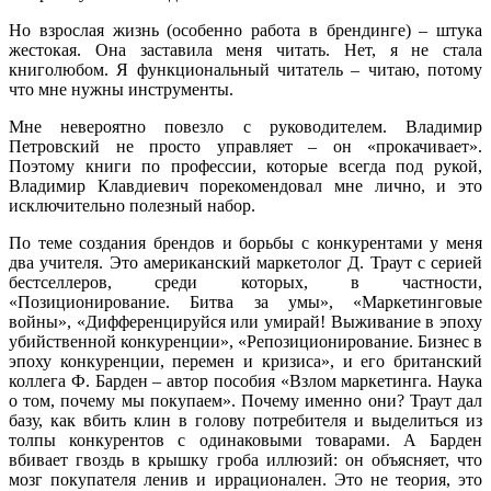
Но взрослая жизнь (особенно работа в брендинге) – штука
жестокая. Она заставила меня читать. Нет, я не стала
книголюбом. Я функциональный читатель – читаю, потому
что мне нужны инструменты.
Мне невероятно повезло с руководителем. Владимир
Петровский не просто управляет – он «прокачивает».
Поэтому книги по профессии, которые всегда под рукой,
Владимир Клавдиевич порекомендовал мне лично, и это
исключительно полезный набор.
По теме создания брендов и борьбы с конкурентами у меня
два учителя. Это американский маркетолог Д. Траут с серией
бестселлеров, среди которых, в частности,
«Позиционирование. Битва за умы», «Маркетинговые
войны», «Дифференцируйся или умирай! Выживание в эпоху
убийственной конкуренции», «Репозиционирование. Бизнес в
эпоху конкуренции, перемен и кризиса», и его британский
коллега Ф. Барден – автор пособия «Взлом маркетинга. Наука
о том, почему мы покупаем». Почему именно они? Траут дал
базу, как вбить клин в голову потребителя и выделиться из
толпы конкурентов с одинаковыми товарами. А Барден
вбивает гвоздь в крышку гроба иллюзий: он объясняет, что
мозг покупателя ленив и иррационален. Это не теория, это