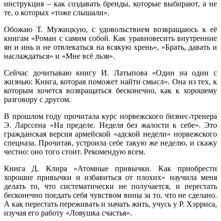
инструкция – как создавать бренды, которые выбирают, а не
те, о которых «тоже слышали».
Обожаю Т. Мужицкую, с удовольствием возвращаюсь к её
книгам «Роман с самим собой. Как уравновесить внутренние
ян и инь и не отвлекаться на всякую хрень», «Брать, давать и
наслаждаться» и «Мне всё льзя».
Сейчас дочитываю книгу И. Латыпова «Один на один с
жизнью: Книга, которая поможет найти смысл». Она из тех, к
которым хочется возвращаться бесконечно, как к хорошему
разговору с другом.
В прошлом году прочитала курс норвежского бизнес-тренера
Э. Ларссена «На пределе. Неделя без жалости к себе». Это
гражданская версия армейской «адской недели» норвежского
спецназа. Прочитав, устроила себе такую же неделю, и скажу
честно: оно того стоит. Рекомендую всем.
Книга Д. Клира «Атомные привычки. Как приобрести
хорошие привычки и избавиться от плохих» научила меня
делать то, что систематически не получается, и перестать
бесконечно поедать себя чувством вины за то, что не сделано.
А как перестать переживать и начать жить, учусь у Р. Хэрриса,
изучая его работу «Ловушка счастья».