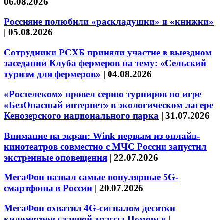
06.08.2026
Россияне полюбили «раскладушки» и «книжки»
|
05.08.2026
Сотрудники РСХБ приняли участие в выездном
заседании Клуба фермеров на тему: «Сельский
туризм для фермеров»
|
04.08.2026
«Ростелеком» провел серию турниров по игре
«БезОпасный интернет» в экологическом лагере
Кенозерского национального парка
|
31.07.2026
Внимание на экран: Wink первым из онлайн-
кинотеатров совместно с МЧС России запустил
экстренные оповещения
|
22.07.2026
МегаФон назвал самые популярные 5G-
смартфоны в России
|
20.07.2026
МегаФон охватил 4G-сигналом десятки
километров главной трассы Поморья
|