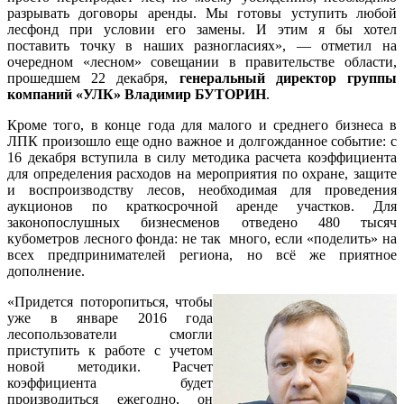
разрывать договоры аренды. Мы готовы уступить любой
лесфонд при условии его замены. И этим я бы хотел
поставить точку в наших разногласиях», — отметил на
очередном «лесном» совещании в правительстве области,
прошедшем 22 декабря,
генеральный директор группы
компаний «УЛК» Владимир БУТОРИН
.
Кроме того, в конце года для малого и среднего бизнеса в
ЛПК произошло еще одно важное и долгожданное событие: с
16 декабря вступила в силу методика расчета коэффициента
для определения расходов на мероприятия по охране, защите
и воспроизводству лесов, необходимая для проведения
аукционов по краткосрочной аренде участков. Для
законопослушных бизнесменов отведено 480 тысяч
кубометров лесного фонда: не так много, если «поделить» на
всех предпринимателей региона, но всё же приятное
дополнение.
«Придется поторопиться, чтобы
уже в январе 2016 года
лесопользователи смогли
приступить к работе с учетом
новой методики. Расчет
коэффициента будет
производиться ежегодно, он