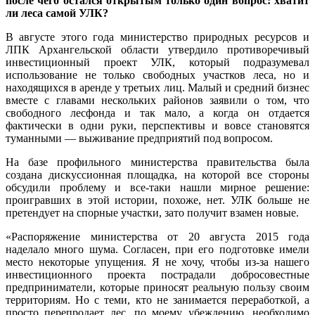
после чего остался открытым только один вопрос: хватит
ли леса самой УЛК?
В августе этого года министерство природных ресурсов и
ЛПК Архангельской области утвердило противоречивый
инвестиционный проект УЛК, который подразумевал
использование не только свободных участков леса, но и
находящихся в аренде у третьих лиц. Малый и средний бизнес
вместе с главами нескольких районов заявили о том, что
свободного лесфонда и так мало, а когда он отдается
фактически в одни руки, перспективы и вовсе становятся
туманными — выживание предприятий под вопросом.
На базе профильного министерства правительства была
создана дискуссионная площадка, на которой все стороны
обсудили проблему и все-таки нашли мирное решение:
проигравших в этой истории, похоже, нет. УЛК больше не
претендует на спорные участки, зато получит взамен новые.
«Распоряжение министерства от 20 августа 2015 года
наделало много шума. Согласен, при его подготовке имели
место некоторые упущения. Я не хочу, чтобы из-за нашего
инвестиционного проекта пострадали добросовестные
предприниматели, которые приносят реальную пользу своим
территориям. Но с теми, кто не занимается переработкой, а
просто перепродает лес, по моему убеждению, необходимо