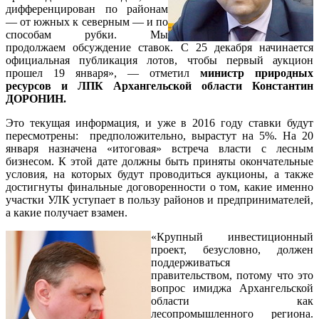
дифференцирован по районам
— от южных к северным — и по
способам рубки. Мы
продолжаем обсуждение ставок. С 25 декабря начинается
официальная публикация лотов, чтобы первый аукцион
прошел 19 января», — отметил
министр природных
ресурсов и ЛПК Архангельской области Константин
ДОРОНИН.
Это текущая информация, и уже в 2016 году ставки будут
пересмотрены: предположительно, вырастут на 5%. На 20
января назначена «итоговая» встреча власти с лесным
бизнесом. К этой дате должны быть приняты окончательные
условия, на которых будут проводиться аукционы, а также
достигнуты финальные договоренности о том, какие именно
участки УЛК уступает в пользу районов и предпринимателей,
а какие получает взамен.
«Крупный инвестиционный
проект, безусловно, должен
поддерживаться
правительством, потому что это
вопрос имиджа Архангельской
области как
лесопромышленного региона.