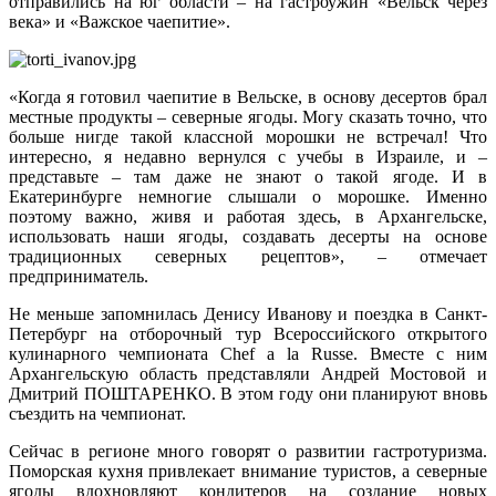
отправились на юг области – на гастроужин «Вельск через
века» и «Важское чаепитие».
«Когда я готовил чаепитие в Вельске, в основу десертов брал
местные продукты – северные ягоды. Могу сказать точно, что
больше нигде такой классной морошки не встречал! Что
интересно, я недавно вернулся с учебы в Израиле, и –
представьте – там даже не знают о такой ягоде. И в
Екатеринбурге немногие слышали о морошке. Именно
поэтому важно, живя и работая здесь, в Архангельске,
использовать наши ягоды, создавать десерты на основе
традиционных северных рецептов», – отмечает
предприниматель.
Не меньше запомнилась Денису Иванову и поездка в Санкт-
Петербург на отборочный тур Всероссийского открытого
кулинарного чемпионата Chef a la Russe. Вместе с ним
Архангельскую область представляли Андрей Мостовой и
Дмитрий ПОШТАРЕНКО. В этом году они планируют вновь
съездить на чемпионат.
Сейчас в регионе много говорят о развитии гастротуризма.
Поморская кухня привлекает внимание туристов, а северные
ягоды вдохновляют кондитеров на создание новых