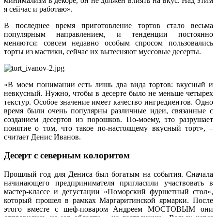
минимализм в декоре, он не должен влиять на вкус. Над этим
я сейчас и работаю».
В последнее время приготовление тортов стало весьма
популярным направлением, и тенденции постоянно
меняются: совсем недавно особым спросом пользовались
торты из мастики, сейчас их вытесняют муссовые десерты.
«В моем понимании есть лишь два вида тортов: вкусный и
невкусный. Нужно, чтобы в десерте было не меньше четырех
текстур. Особое значение имеет качество ингредиентов. Одно
время были очень популярны различные идеи, связанные с
созданием десертов из порошков. По-моему, это разрушает
понятие о том, что такое по-настоящему вкусный торт», –
считает Денис Иванов.
Десерт с северным колоритом
Прошлый год для Дениса был богатым на события. Сначала
начинающего предпринимателя пригласили участвовать в
мастер-классе и дегустации «Поморский фуршетный стол»,
который прошел в рамках Маргаритинской ярмарки. После
этого вместе с шеф-поваром Андреем МОСТОВЫМ они