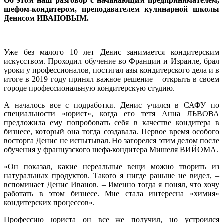
Об этом наш разговор с начинающим предпринимателем,
шефом-кондитером, преподавателем кулинарной школы
Денисом ИВАНОВЫМ.
Уже без малого 10 лет Денис занимается кондитерским
искусством. Проходил обучение во Франции и Израиле, брал
уроки у профессионалов, постигал азы кондитерского дела и в
итоге в 2019 году принял важное решение – открыть в своем
городе профессиональную кондитерскую студию.
А началось все с подработки. Денис учился в САФУ по
специальности «юрист», когда его тетя Анна ЛЬВОВА
предложила ему попробовать себя в качестве кондитера в
бизнесе, который она тогда создавала. Первое время особого
восторга Денис не испытывал. Но загорелся этим делом после
обучения у французского шефа-кондитера Мишеля ВИЙОМА.
«Он показал, какие нереальные вещи можно творить из
натуральных продуктов. Такого я нигде раньше не видел, –
вспоминает Денис Иванов. – Именно тогда я понял, что хочу
работать в этом бизнесе. Мне стала интересна «химия»
кондитерских процессов».
Профессию юриста он все же получил, но устроился