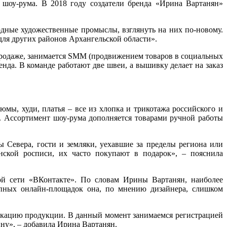
шоу-рума. В 2018 году создатели бренда «Ирина Вартанян»
родные художественные промыслы, взглянуть на них по-новому.
для других районов Архангельской области».
продаже, занимается SMM (продвижением товаров в социальных
нда. В команде работают две швеи, а вышивку делает на заказ
мы, худи, платья – все из хлопка и трикотажа российского и
. Ассортимент шоу-рума дополняется товарами ручной работы
 Севера, гости и земляки, уехавшие за пределы региона или
нской росписи, их часто покупают в подарок», – пояснила
ной сети «ВКонтакте». По словам Ирины Вартанян, наиболее
упных онлайн-площадок она, по мнению дизайнера, слишком
фикацию продукции. В данный момент занимаемся регистрацией
у», – добавила Ирина Вартанян.