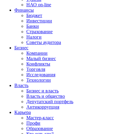
НАО on-line
Финансы
Бюджет
Инвестиции
Банки
Страхование
Налоги
Советы аудитора
Бизнес
Компании
Малый бизнес
Конфликты
Торговля
Исследования
Технологии
Власть
Бизнес и власть
Власть и общество
Депутатский портфель
Антикоррупция
Карьера
Мастер-класс
Профи
Образование
Кто есть кто?