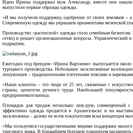
Идею Ирины поддержал муж Александр, вместе они нашли п
выпустили первые образцы одежды.
«И мы получили поддержку, одобрение от своих земляков – а 
Современную одежду мы украшаем орнаментами мезенской (пала
Производство «расписной» одежды стало семейным бизнесом. 
сетях) и решает организационные вопросы. Управленческий и 
подрядчик.
Ежегодно под брендом «Ирина Вартанян» выпускается около 5
турецкого производства. Небольшие эксклюзивные коллекции
лешуконцев – традиционными плетеными поясами и варежками
«Наши клиенты – это люди от 25 лет, связанные с искусств
страны, ценители ручного труда. Наибольшей популярност
предпринимательница.
Площадок для продаж несколько: шоу-рум, совмещенный с п
эффективно одежда продается в Архангельске и на выстав
эксклюзивна – далеко не всем покупателям ясна концепция мал
«Мы пользуемся государственными мерами поддержки малого б
торгового знака. В ближайшем будущем планируем расширить