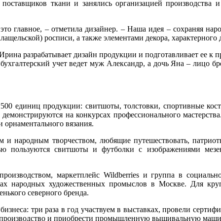
оставщиков ткани и занялись организацией производства и 
это главное, – отметила дизайнер. – Наша идея – сохраняя на
щельской) росписи, а также элементами декора, характерного 
Ирина разрабатывает дизайн продукции и подготавливает ее к 
бухгалтерский учет ведет муж Александр, а дочь Яна – лицо бре
00 единиц продукции: свитшоты, толстовки, спортивные костю
 демонстрируются на конкурсах профессионального мастерства
 орнаментального вязания.
ом и народным творчеством, любящие путешествовать, патриоты
ью пользуются свитшоты и футболки с изображениями мезе
роизводством, маркетплейс Wildberries и группа в социаль
ках народных художественных промыслов в Москве. Для кр
енького северного бренда.
изнеса: три раза в год участвуем в выставках, провели серти
 производство и приобрести промышленную вышивальную машин