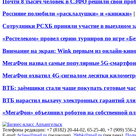
Почти 8 тысяч человек в СЗФО решили свои про
Россияне полюбили «раскладушки» и «книжки»
Сотрудники РСХБ приняли участие в выездном за
«Ростелеком» провел серию турниров по игре «Б
Внимание на экран: Wink первым из онлайн-кино
МегаФон назвал самые популярные 5G-смартфон
МегаФон охватил 4G-сигналом десятки километр
ВТБ: заёмщики стали чаще покупать готовые час
ВТБ нарастил выдачу электронных гарантий для 
«МегаФон» объединил роботов на собственной п
Телефоны редакции: +7 (8182) 20-44-02, 65-25-40, +7 (909) 556-2
E-mail:
bclass@mail.ru
(редакция),
29rbk@mail.ru
(реклама).
Поли