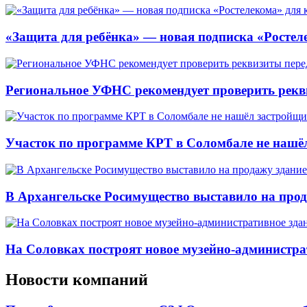
«Защита для ребёнка» — новая подписка «Ростеле
Региональное УФНС рекомендует проверить рекв
Участок по программе КРТ в Соломбале не нашё
В Архангельске Росимущество выставило на про
На Соловках построят новое музейно-администра
Новости компаний