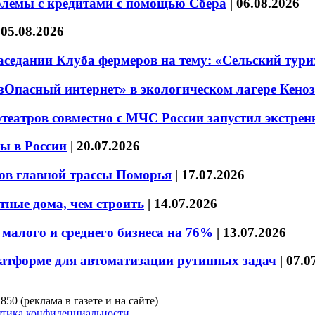
блемы с кредитами с помощью Сбера
|
06.08.2026
|
05.08.2026
седании Клуба фермеров на тему: «Сельский тури
езОпасный интернет» в экологическом лагере Кено
театров совместно с МЧС России запустил экстре
ы в России
|
20.07.2026
ов главной трассы Поморья
|
17.07.2026
тные дома, чем строить
|
14.07.2026
малого и среднего бизнеса на 76%
|
13.07.2026
латформе для автоматизации рутинных задач
|
07.0
850 (реклама в газете и на сайте)
тика конфиденциальности.