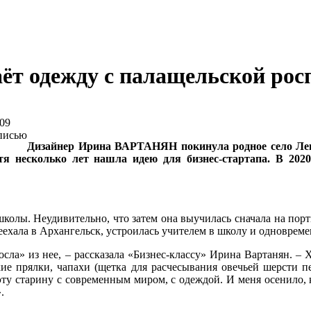
аёт одежду с палащельской ро
09
Дизайнер Ирина ВАРТАНЯН покинула родное село Леш
тя несколько лет нашла идею для бизнес-стартапа. В 202
колы. Неудивительно, что затем она выучилась сначала на порт
хала в Архангельск, устроилась учителем в школу и одновремен
сла» из нее, – рассказала «Бизнес-классу» Ирина Вартанян. – 
кие прялки, чапахи (щетка для расчесывания овечьей шерсти 
эту старину с современным миром, с одеждой. И меня осенило,
.