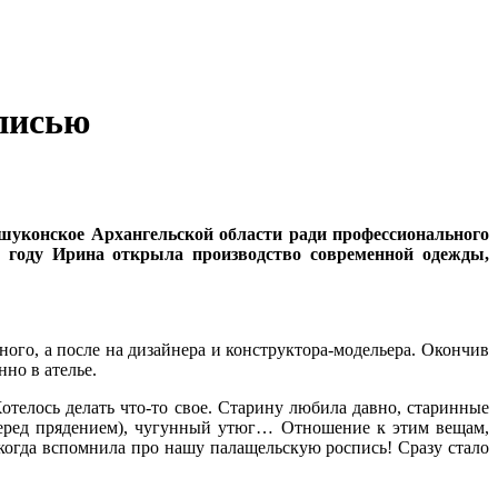
списью
уконское Архангельской области ради профессионального
0 году Ирина открыла производство современной одежды,
ного, а после на дизайнера и конструктора-модельера. Окончив
но в ателье.
Хотелось делать что-то свое. Старину любила давно, старинные
перед прядением), чугунный утюг… Отношение к этим вещам,
 когда вспомнила про нашу палащельскую роспись! Сразу стало