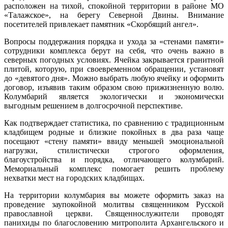
расположен на тихой, спокойной территории в районе МО
«Талажское», на берегу Северной Двины. Внимание
посетителей привлекает памятник «Скорбящий ангел».
Вопросы поддержания порядка и ухода за «стенами памяти»
сотрудники комплекса берут на себя, что очень важно в
северных погодных условиях. Ячейка закрывается гранитной
плитой, которую, при своевременном обращении, установят
до «девятого дня». Можно выбрать любую ячейку и оформить
договор, изъявив таким образом свою прижизненную волю.
Колумбарий является экологически и экономически
выгодным решением в долгосрочной перспективе.
Как подтверждает статистика, по сравнению с традиционным
кладбищем родные и близкие покойных в два раза чаще
посещают «стену памяти» ввиду меньшей эмоциональной
нагрузки, стилистически строгого оформления,
благоустройства и порядка, отличающего колумбарий.
Мемориальный комплекс помогает решить проблему
нехватки мест на городских кладбищах.
На территории колумбария вы можете оформить заказ на
проведение заупокойной молитвы священником Русской
православной церкви. Священнослужители проводят
панихиды по благословению митрополита Архангельского и