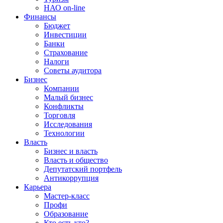
НАО on-line
Финансы
Бюджет
Инвестиции
Банки
Страхование
Налоги
Советы аудитора
Бизнес
Компании
Малый бизнес
Конфликты
Торговля
Исследования
Технологии
Власть
Бизнес и власть
Власть и общество
Депутатский портфель
Антикоррупция
Карьера
Мастер-класс
Профи
Образование
Кто есть кто?