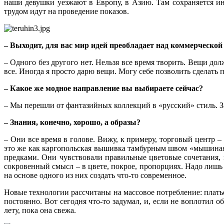
наши девушки уезжают в Европу, в Азию. Там сохраняется инт
трудом идут на проведение показов.
– Выходит, для вас мир идей преобладает над коммерческо
– Одного без другого нет. Нельзя все время творить. Вещи дол
все. Иногда я просто дарю вещи. Могу себе позволить сделать 
– Какое же модное направление вы выбираете сейчас?
– Мы перешли от фантазийных коллекций в «русский» стиль. З
– Знания, конечно, хорошо, а образы?
– Они все время в голове. Вижу, к примеру, торговый центр –
это же как каргопольская вышивка тамбурным швом «мышиная
предками. Они чувствовали правильные цветовые сочетания, зн
сокровенный смысл – в цвете, покрое, пропорциях. Надо лишь 
на основе одного из них создать что-то современное.
Новые технологии рассчитаны на массовое потребление: плать
постоянно. Вот сегодня что-то задумал, и, если не воплотил о
лету, пока она свежа.