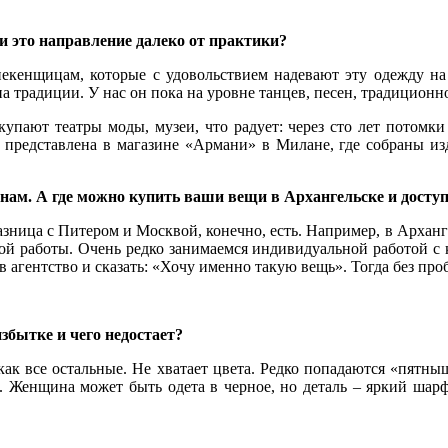
и это направление далеко от практики?
некенщицам, которые с удовольствием надевают эту одежду на
на традиции. У нас он пока на уровне танцев, песен, традиционн
купают театры моды, музеи, что радует: через сто лет потомк
а представлена в магазине «Армани» в Милане, где собраны из
анам. А где можно купить ваши вещи в Архангельске и досту
зница с Питером и Москвой, конечно, есть. Например, в Арханге
ной работы. Очень редко занимаемся индивидуальной работой с 
 агентство и сказать: «Хочу именно такую вещь». Тогда без про
избытке и чего недостает?
как все остальные. Не хватает цвета. Редко попадаются «пятны
ии. Женщина может быть одета в черное, но деталь – яркий шар