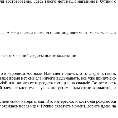
ли востребованы. Здесь такого нет: наши магазины и бутики с
ого. А если шить и шить по принципу «все мое», моль съест – и
ове этих знаний создаем новые коллекции.
го в народном костюме. Или снег пошел, кто-то следы оставил:
аше время нет смысла ничего выдумывать, все уже придумано
ой или во что ее переодеть пять раз на свадьбе. Во всем есть
 элемент костюма – рукав, допустим, а там сотни вариантов, и
жественными материалами. Это интересно, и костюмы рождаются
о появилась новая идея. Нужно схватить момент, ловить идею на