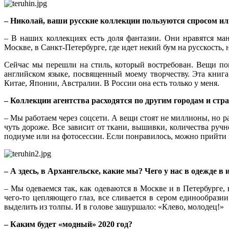
– Николай, ваши русские коллекции пользуются спросом ил
– В наших коллекциях есть доля фантазии. Они нравятся ма
Москве, в Санкт-Петербурге, где идет некий бум на русскость, 
Сейчас мы перешли на стиль, который востребован. Вещи по
английском языке, посвященный моему творчеству. Эта книг
Китае, Японии, Австралии. В России она есть только у меня.
– Коллекции агентства расходятся по другим городам и стр
– Мы работаем через соцсети. А вещи стоят не миллионы, но ра
чуть дороже. Все зависит от ткани, вышивки, количества руч
подиуме или на фотосессии. Если понравилось, можно прийти в
– А здесь, в Архангельске, какие мы? Чего у нас в одежде в 
– Мы одеваемся так, как одеваются в Москве и в Петербурге, 
чего-то цепляющего глаз, все сливается в сером единообраз
выделить из толпы. И в голове зашуршало: «Клево, молодец!»
– Каким будет «модный» 2020 год?