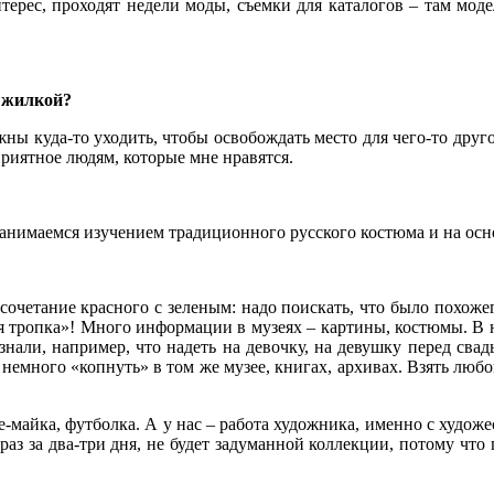
ерес, проходят недели моды, съемки для каталогов – там моде
й жилкой?
жны куда-то уходить, чтобы освобождать место для чего-то друг
приятное людям, которые мне нравятся.
анимаемся изучением традиционного русского костюма и на осн
 сочетание красного с зеленым: надо поискать, что было похоже
 тропка»! Много информации в музеях – картины, костюмы. В н
али, например, что надеть на девочку, на девушку перед свадьб
немного «копнуть» в том же музее, книгах, архивах. Взять любой
е-майка, футболка. А у нас – работа художника, именно с худо
браз за два-три дня, не будет задуманной коллекции, потому чт