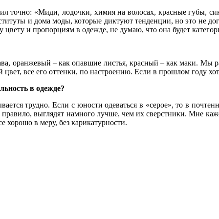
етил точно: «Миди, лодочки, химия на волосах, красные губы, си
титуты и дома моды, которые диктуют тенденции, но это не дог
 цвету и пропорциям в одежде, не думаю, что она будет категор
ва, оранжевый – как опавшие листья, красный – как маки. Мы ра
вет, все его оттенки, по настроению. Если в прошлом году хоте
альность в одежде?
ывается трудно. Если с юности одеваться в «серое», то в почтен
как правило, выглядят намного лучше, чем их сверстники. Мне каж
е хорошо в меру, без карикатурности.