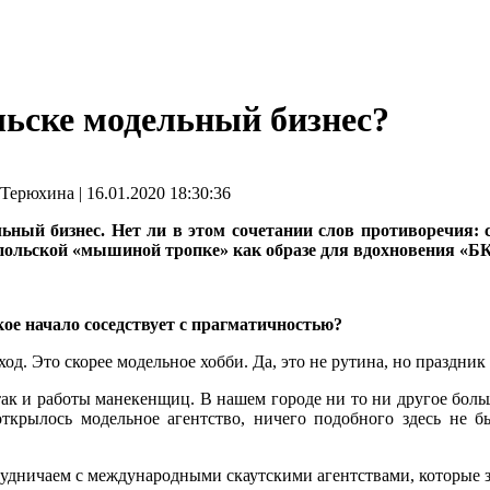
льске модельный бизнес?
рюхина | 16.01.2020 18:30:36
ьный бизнес. Нет ли в этом сочетании слов противоречия: с
гопольской «мышиной тропке» как образе для вдохновения 
кое начало соседствует с прагматичностью?
ход. Это скорее модельное хобби. Да, это не рутина, но праздни
к и работы манекенщиц. В нашем городе ни то ни другое больш
 открылось модельное агентство, ничего подобного здесь не
удничаем с международными скаутскими агентствами, которые 