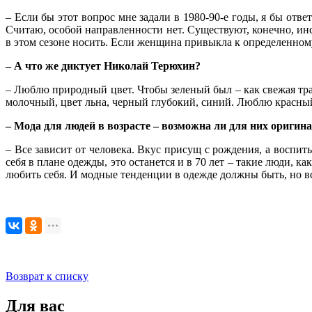
– Если бы этот вопрос мне задали в 1980-90-е годы, я бы отв
Считаю, особой направленности нет. Существуют, конечно, инс
в этом сезоне носить. Если женщина привыкла к определенному
– А что же диктует Николай Терюхин?
– Люблю природный цвет. Чтобы зеленый был – как свежая тра
молочный, цвет льна, черный глубокий, синий. Люблю красный ц
– Мода для людей в возрасте – возможна ли для них оригин
– Все зависит от человека. Вкус присущ с рождения, а воспит
себя в плане одежды, это останется и в 70 лет – такие люди, 
любить себя. И модные тенденции в одежде должны быть, но вс
Возврат к списку
Для вас