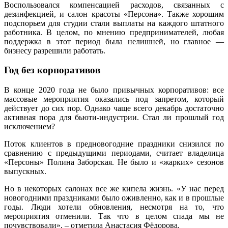
Воспользовался компенсацией расходов, связанных с
дезинфекцией, и салон красоты «Персона». Также хорошим
подспорьем для студии стали выплаты на каждого штатного
работника. В целом, по мнению предпринимателей, любая
поддержка в этот период была нелишней, но главное —
бизнесу разрешили работать.
Год без корпоративов
В конце 2020 года не было привычных корпоративов: все
массовые мероприятия оказались под запретом, который
действует до сих пор. Однако чаще всего декабрь достаточно
активная пора для бьюти-индустрии. Стал ли прошлый год
исключением?
Поток клиентов в предновогодние праздники снизился по
сравнению с предыдущими периодами, считает владелица
«Персоны» Полина Заборская. Не было и «жарких» сезонов
выпускных.
Но в некоторых салонах все же кипела жизнь. «У нас перед
новогодними праздниками было оживленно, как и в прошлые
годы. Люди хотели обновления, несмотря на то, что
мероприятия отменили. Так что в целом спада мы не
почувствовали», – отметила Анастасия Фёдорова.