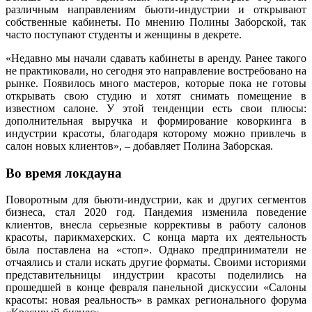
различным направлениям бьюти-индустрии и открывают
собственные кабинеты. По мнению Полины Заборской, так
часто поступают студенты и женщины в декрете.
«Недавно мы начали сдавать кабинеты в аренду. Ранее такого
не практиковали, но сегодня это направление востребовано на
рынке. Появилось много мастеров, которые пока не готовы
открывать свою студию и хотят снимать помещение в
известном салоне. У этой тенденции есть свои плюсы:
дополнительная выручка и формирование коворкинга в
индустрии красоты, благодаря которому можно привлечь в
салон новых клиентов», – добавляет Полина Заборская.
Во время локдауна
Поворотным для бьюти-индустрии, как и других сегментов
бизнеса, стал 2020 год. Пандемия изменила поведение
клиентов, внесла серьезные коррективы в работу салонов
красоты, парикмахерских. С конца марта их деятельность
была поставлена на «стоп». Однако предприниматели не
отчаялись и стали искать другие форматы. Своими историями
представительницы индустрии красоты поделились на
прошедшей в конце февраля панельной дискуссии «Салоны
красоты: новая реальность» в рамках регионального форума