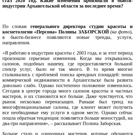
стал 2020 год. Какие изменения произошли в бьюти-
индустрии Архангельской области за последнее время?
По словам
генерального директора студии красоты и
косметологии «Персона» Полины ЗАБОРСКОЙ
(на фото
),
в бьюти-бизнесе появляются новые тренды, услуги,
направления.
«Я работаю в индустрии красоты с 2003 года, и за этот период
произошли серьезные изменения. Когда мы открывались,
салонов, подобных нашему, где предоставляется большой
спектр услуг, было не так много. В то время многие
сталкивались с проблемой поиска арендных площадей: ниша
коммерческой недвижимости в Архангельске была развита
довольно слабо. Однако постепенно положение изменилось.
Сегодня в центре города много салонов красоты и частных
мастеров, и их становится все больше. Даже чувствуется, что
рынок несколько перенасыщен. Раньше был тренд на
многофункциональные салоны, где клиент может получить
все необходимые ему услуги в одном месте. Однако сейчас
пошла обратная тенденция: появляется больше моностудий, на
два-три направления», – рассказывает Полина Заборская.
Больше стало и одиночных мастеров, которые обучаются