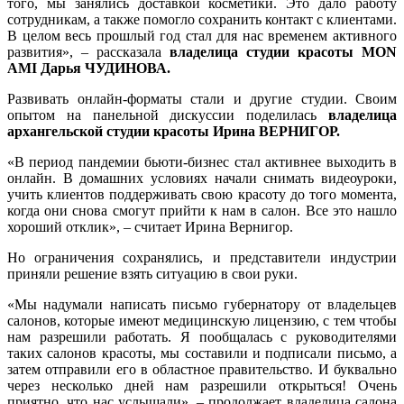
того, мы занялись доставкой косметики. Это дало работу
сотрудникам, а также помогло сохранить контакт с клиентами.
В целом весь прошлый год стал для нас временем активного
развития», – рассказала
владелица студии красоты MON
AMI Дарья ЧУДИНОВА.
Развивать онлайн-форматы стали и другие студии. Своим
опытом на панельной дискуссии поделилась
владелица
архангельской студии красоты Ирина ВЕРНИГОР.
«В период пандемии бьюти-бизнес стал активнее выходить в
онлайн. В домашних условиях начали снимать видеоуроки,
учить клиентов поддерживать свою красоту до того момента,
когда они снова смогут прийти к нам в салон. Все это нашло
хороший отклик», – считает Ирина Вернигор.
Но ограничения сохранялись, и представители индустрии
приняли решение взять ситуацию в свои руки.
«Мы надумали написать письмо губернатору от владельцев
салонов, которые имеют медицинскую лицензию, с тем чтобы
нам разрешили работать. Я пообщалась с руководителями
таких салонов красоты, мы составили и подписали письмо, а
затем отправили его в областное правительство. И буквально
через несколько дней нам разрешили открыться! Очень
приятно, что нас услышали», – продолжает владелица салона