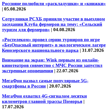
Россияне полюбили «раскладушки» и «книжки»
|
05.08.2026
Сотрудники РСХБ приняли участие в выездном
заседании Клуба фермеров на тему: «Сельский
туризм для фермеров»
|
04.08.2026
«Ростелеком» провел серию турниров по игре
«БезОпасный интернет» в экологическом лагере
Кенозерского национального парка
|
31.07.2026
Внимание на экран: Wink первым из онлайн-
кинотеатров совместно с МЧС России запустил
экстренные оповещения
|
22.07.2026
МегаФон назвал самые популярные 5G-
смартфоны в России
|
20.07.2026
МегаФон охватил 4G-сигналом десятки
километров главной трассы Поморья
|
17.07.2026