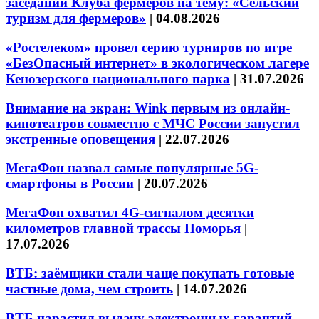
заседании Клуба фермеров на тему: «Сельский
туризм для фермеров»
|
04.08.2026
«Ростелеком» провел серию турниров по игре
«БезОпасный интернет» в экологическом лагере
Кенозерского национального парка
|
31.07.2026
Внимание на экран: Wink первым из онлайн-
кинотеатров совместно с МЧС России запустил
экстренные оповещения
|
22.07.2026
МегаФон назвал самые популярные 5G-
смартфоны в России
|
20.07.2026
МегаФон охватил 4G-сигналом десятки
километров главной трассы Поморья
|
17.07.2026
ВТБ: заёмщики стали чаще покупать готовые
частные дома, чем строить
|
14.07.2026
ВТБ нарастил выдачу электронных гарантий