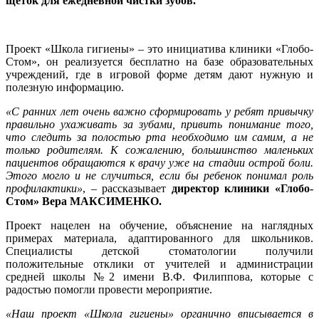
щеток для ежедневной чистки зубов.
Проект «Школа гигиены» – это инициатива клиники «Глобо-
Стом», он реализуется бесплатно на базе образовательных
учреждений, где в игровой форме детям дают нужную и
полезную информацию.
«С ранних лет очень важно сформировать у ребят привычку
правильно ухаживать за зубами, привить понимание того,
что следить за полостью рта необходимо им самим, а не
только родителям. К сожалению, большинство маленьких
пациентов обращаются к врачу уже на стадии острой боли.
Этого могло и не случиться, если бы ребенок понимал роль
профилактики»
, – рассказывает
директор клиники «Глобо-
Стом» Вера МАКСИМЕНКО.
Проект нацелен на обучение, объяснение на наглядных
примерах материала, адаптированного для школьников.
Специалисты детской стоматологии получили
положительные отклики от учителей и администрации
средней школы №2 имени В.Ф. Филиппова, которые с
радостью помогли провести мероприятие.
«Наш проект «Школа гигиены» органично вписывается в