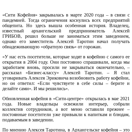
«Сити Кофейня» закрывалась в марте 2020 года – в связи с
пандемией. Тогда ограничения коснулись всех предприятий
общепита. Но здесь вышла особенная история. Владелец,
известный архангельский предприниматель Алексей
ГРИБОВ, решил больше не заниматься этим заведением,
однако его заместитель Алексей Таротин начал получать
обнадеживающую «обратную связь» от горожан.
«У нас есть посетители, которые ходят в кофейню с самого ее
открытия в 2004 году. Они постоянно спрашивали, когда мы
заработаем вновь, просили не закрываться окончательно, –
рассказал «Бизнес-классу» Алексей Таротин. – Я стал
уговаривать Алексея Эриковича возобновить работу кофейни,
но он ответил: «Если чувствуете в себе силы – берите и
делайте сами». И мы решились».
Обновленная кофейня в «Сити-центре» открылась в мае 2021
года. Новые владельцы освежили интерьер, собрали
коллектив сотрудников, а вот меню оставили прежнее –
постоянные посетители уже привыкли к напиткам и блюдам,
подаваемым в заведении.
По мнению Алексея Таротина, в Архангельске кофейня – это