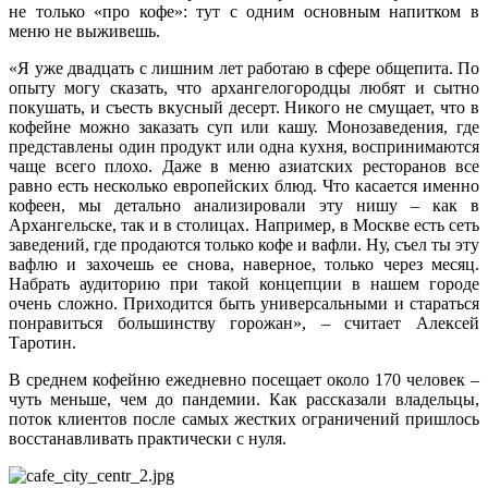
не только «про кофе»: тут с одним основным напитком в
меню не выживешь.
«Я уже двадцать с лишним лет работаю в сфере общепита. По
опыту могу сказать, что архангелогородцы любят и сытно
покушать, и съесть вкусный десерт. Никого не смущает, что в
кофейне можно заказать суп или кашу. Монозаведения, где
представлены один продукт или одна кухня, воспринимаются
чаще всего плохо. Даже в меню азиатских ресторанов все
равно есть несколько европейских блюд. Что касается именно
кофеен, мы детально анализировали эту нишу – как в
Архангельске, так и в столицах. Например, в Москве есть сеть
заведений, где продаются только кофе и вафли. Ну, съел ты эту
вафлю и захочешь ее снова, наверное, только через месяц.
Набрать аудиторию при такой концепции в нашем городе
очень сложно. Приходится быть универсальными и стараться
понравиться большинству горожан», – считает Алексей
Таротин.
В среднем кофейню ежедневно посещает около 170 человек –
чуть меньше, чем до пандемии. Как рассказали владельцы,
поток клиентов после самых жестких ограничений пришлось
восстанавливать практически с нуля.