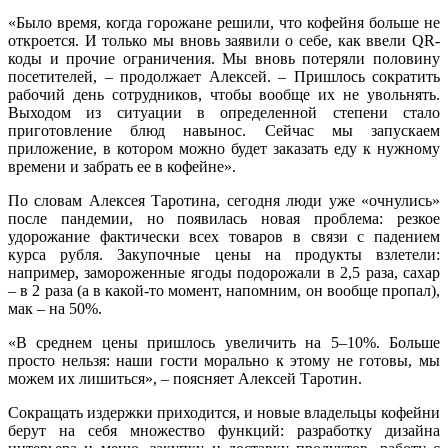
«Было время, когда горожане решили, что кофейня больше не
откроется. И только мы вновь заявили о себе, как ввели QR-
коды и прочие ограничения. Мы вновь потеряли половину
посетителей, – продолжает Алексей. – Пришлось сократить
рабочий день сотрудников, чтобы вообще их не увольнять.
Выходом из ситуации в определенной степени стало
приготовление блюд навынос. Сейчас мы запускаем
приложение, в котором можно будет заказать еду к нужному
времени и забрать ее в кофейне».
По словам Алексея Таротина, сегодня люди уже «очнулись»
после пандемии, но появилась новая проблема: резкое
удорожание фактически всех товаров в связи с падением
курса рубля. Закупочные цены на продукты взлетели:
например, замороженные ягоды подорожали в 2,5 раза, сахар
– в 2 раза (а в какой-то момент, напомним, он вообще пропал),
мак – на 50%.
«В среднем цены пришлось увеличить на 5–10%. Больше
просто нельзя: наши гости морально к этому не готовы, мы
можем их лишиться», – поясняет Алексей Таротин.
Сокращать издержки приходится, и новые владельцы кофейни
берут на себя множество функций: разработку дизайна