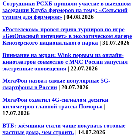
Сотрудники РСХБ приняли участие в выездном
заседании Клуба фермеров на тему: «Сельский
туризм для фермеров»
|
04.08.2026
«Ростелеком» провел серию турниров по игре
«БезОпасный интернет» в экологическом лагере
Кенозерского национального парка
|
31.07.2026
Внимание на экран: Wink первым из онлайн-
кинотеатров совместно с МЧС России запустил
экстренные оповещения
|
22.07.2026
МегаФон назвал самые популярные 5G-
смартфоны в России
|
20.07.2026
МегаФон охватил 4G-сигналом десятки
километров главной трассы Поморья
|
17.07.2026
ВТБ: заёмщики стали чаще покупать готовые
частные дома, чем строить
|
14.07.2026