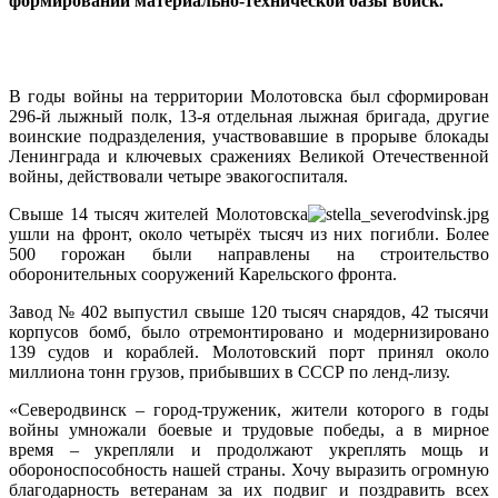
формировании материально-технической базы войск.
В годы войны на территории Молотовска был сформирован
296-й лыжный полк, 13-я отдельная лыжная бригада, другие
воинские подразделения, участвовавшие в прорыве блокады
Ленинграда и ключевых сражениях Великой Отечественной
войны, действовали четыре эвакогоспиталя.
Свыше 14 тысяч жителей Молотовска
ушли на фронт, около четырёх тысяч из них погибли. Более
500 горожан были направлены на строительство
оборонительных сооружений Карельского фронта.
Завод № 402 выпустил свыше 120 тысяч снарядов, 42 тысячи
корпусов бомб, было отремонтировано и модернизировано
139 судов и кораблей. Молотовский порт принял около
миллиона тонн грузов, прибывших в СССР по ленд-лизу.
«Северодвинск – город-труженик, жители которого в годы
войны умножали боевые и трудовые победы, а в мирное
время – укрепляли и продолжают укреплять мощь и
обороноспособность нашей страны. Хочу выразить огромную
благодарность ветеранам за их подвиг и поздравить всех