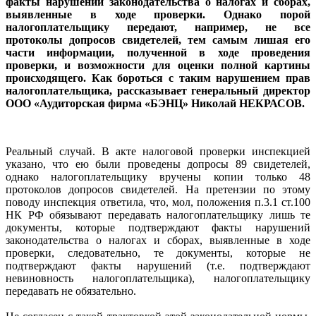
факты нарушений законодательства о налогах и сборах,
выявленные в ходе проверки. Однако порой
налогоплательщику передают, например, не все
протоколы допросов свидетелей, тем самым лишая его
части информации, полученной в ходе проведения
проверки, и возможности для оценки полной картины
происходящего. Как бороться с таким нарушением прав
налогоплательщика, рассказывает генеральный директор
ООО «Аудиторская фирма «БЭНЦ» Николай НЕКРАСОВ.
Реальный случай. В акте налоговой проверки инспекцией
указано, что ею были проведены допросы 89 свидетелей,
однако налогоплательщику вручены копии только 48
протоколов допросов свидетелей. На претензии по этому
поводу инспекция ответила, что, мол, положения п.3.1 ст.100
НК РФ обязывают передавать налогоплательщику лишь те
документы, которые подтверждают факты нарушений
законодательства о налогах и сборах, выявленные в ходе
проверки, следовательно, те документы, которые не
подтверждают факты нарушений (т.е. подтверждают
невиновность налогоплательщика), налогоплательщику
передавать не обязательно.