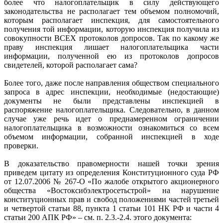
более что налогоплательщик в силу действующего
законодательства не располагает тем объемом полномочий,
которым располагает инспекция, для самостоятельного
получения той информации, которую инспекция получила из
совокупности ВСЕХ протоколов допросов. Так по какому же
праву инспекция лишает налогоплательщика части
информации, полученной ею из протоколов допросов
свидетелей, которой располагает сама?
Более того, даже после направления обществом специального
запроса в адрес инспекции, необходимые (недостающие)
документы не были представлены инспекцией в
распоряжение налогоплательщика. Следовательно, в данном
случае уже речь идет о преднамеренном ограничении
налогоплательщика в возможности ознакомиться со всем
объемом информации, собранной инспекцией в ходе
проверки.
В доказательство правомерности нашей точки зрения
приведем цитату из определения Конституционного суда РФ
от 12.07.2006 № 267-О «По жалобе открытого акционерного
общества «Востоксибэлектросетьстрой» на нарушение
конституционных прав и свобод положениями частей третьей
и четвертой статьи 88, пункта 1 статьи 101 НК РФ и части 4
статьи 200 АПК РФ» – см. п. 2.3.-2.4. этого документа: