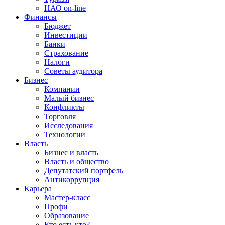
НАО on-line
Финансы
Бюджет
Инвестиции
Банки
Страхование
Налоги
Советы аудитора
Бизнес
Компании
Малый бизнес
Конфликты
Торговля
Исследования
Технологии
Власть
Бизнес и власть
Власть и общество
Депутатский портфель
Антикоррупция
Карьера
Мастер-класс
Профи
Образование
Кто есть кто?