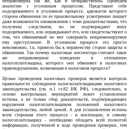
неправомерна так же, как и безнравственна. Проведем
аналогию с уголовным процессом. Представьте себе
подозреваемого в уголовном процессе, адвокатов которого
сторона обвинения по ее произвольному усмотрению лишает
даже возможности ознакомления с теми доказательствами, что
получены следствием, но не подтверждают вину
подозреваемого, или оправдывают его, или свидетельствуют о
том, что обвиняемый не мог совершить инкриминируемое
ему преступление. В уголовном процессе это просто
невозможно, т.к. привело бы к неравенству сторон защиты и
обвинения. Так почему налоговые инспектора считают такое
же неправомерное поведение в отношении
налогоплательщика, которого они обвиняют в налоговых
правонарушениях, возможным в налоговом процессе?
Целью проведения налоговых проверок является контроль
правильности соблюдения налогоплательщиками налогового
законодательства (см. п.1 ст.82 НК РФ), следовательно, в
основе контрольных мероприятий лежит установление
истины, а не только сбор доказательств, подтверждающих
нарушения налогоплательщиком положений налогового
законодательства, любой ценой. А для установления истины
всем сторонам этого процесса - и инспекции, и самому
налогоплательщику - необходимо обладать всей полнотой
информации, полученной в ходе проведения проверки, тем