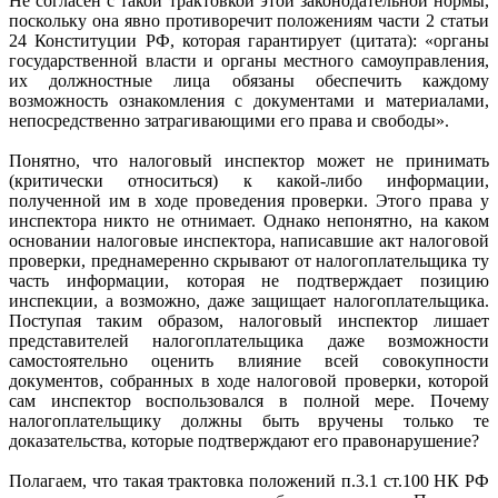
Не согласен с такой трактовкой этой законодательной нормы,
поскольку она явно противоречит положениям части 2 статьи
24 Конституции РФ, которая гарантирует (цитата): «органы
государственной власти и органы местного самоуправления,
их должностные лица обязаны обеспечить каждому
возможность ознакомления с документами и материалами,
непосредственно затрагивающими его права и свободы».
Понятно, что налоговый инспектор может не принимать
(критически относиться) к какой-либо информации,
полученной им в ходе проведения проверки. Этого права у
инспектора никто не отнимает. Однако непонятно, на каком
основании налоговые инспектора, написавшие акт налоговой
проверки, преднамеренно скрывают от налогоплательщика ту
часть информации, которая не подтверждает позицию
инспекции, а возможно, даже защищает налогоплательщика.
Поступая таким образом, налоговый инспектор лишает
представителей налогоплательщика даже возможности
самостоятельно оценить влияние всей совокупности
документов, собранных в ходе налоговой проверки, которой
сам инспектор воспользовался в полной мере. Почему
налогоплательщику должны быть вручены только те
доказательства, которые подтверждают его правонарушение?
Полагаем, что такая трактовка положений п.3.1 ст.100 НК РФ