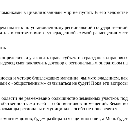
мойками в цивилизованный мир не пустят. В его ведомстве
ем платить по установленному региональной государственной
ать - в соответствии с утвержденной схемой размещения мест
знь.
 определить и узаконить права субъектов гражданско-правовых
ладелец смог заключить договор с региональным оператором на
иоска и четыре близлежащих магазина, чьим-то владением, как
овый с «общественным» связываться не будет! Пока эти вопросы
 области не размежевано большинство земельных участков под
собственность жителей – собственников помещений. Земля во
го команды регионалы и муниципалы особо не пошевелятся.
ремонтом домов, будем разбираться еще много лет, а Мень будет