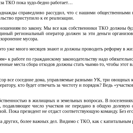
оза ТКО пока худо-бедно работает…
ажды справедливо рассудил, что с нашими общественными по
льство приступило к ее реализации.
тношениям по закону. Мы все как собственники ТКО должны буд
единый региональный оператор должен за эти деньги организов
ахоронение мусора.
это уже много месяцев знают и должны проводить реформу в жи
м» к работе по гражданскому законодательству надо обязательно
енные места сбора отходов должны стать чьими-то, чтобы этот в
усор все соседние дома, управляемые разными УК, три овощных к
ратору, кто будет отвечать за чистоту и порядок? Ведь «участк
собственностью в жилищных и земельных вопросах. В поселениях
, подавляющее число участков не передано в общую долевую 
ной. Пока президент не отдаст соответствующую команду. Без е
са других, более важных дел. Видимо с ТКО, как с капитальным 