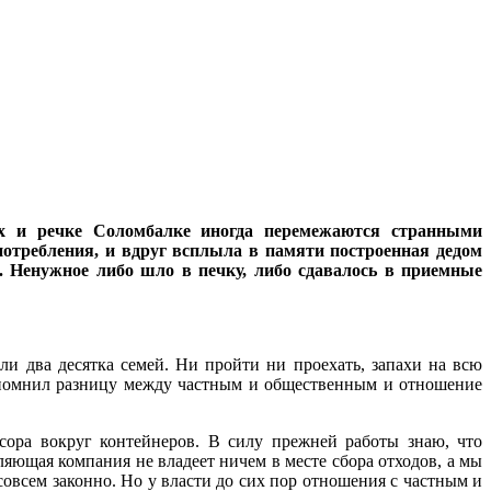
х и речке Соломбалке иногда перемежаются странными
потребления, и вдруг всплыла в памяти построенная дедом
т. Ненужное либо шло в печку, либо сдавалось в приемные
и два десятка семей. Ни пройти ни проехать, запахи на всю
 запомнил разницу между частным и общественным и отношение
ора вокруг контейнеров. В силу прежней работы знаю, что
яющая компания не владеет ничем в месте сбора отходов, а мы
овсем законно. Но у власти до сих пор отношения с частным и