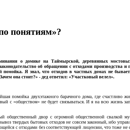
«по понятиям»?
оминания о домике на Таймырской, деревянных мостовы
аконодательство об обращении с отходами производства и 
 помойка. Я знал, что отходов в частных домах не бывае
Зачем она стоит?» - дед ответил: «Участковый велел».
йшая помойка двухэтажного барачного дома, где счастливо жил
ковый с «обществом» не будет связываться. И я на всю жизнь
ый общественный двор с огромной общественной свалкой мус
вывоз твердых бытовых отходов не совсем законный, ибо управл
ейся с отходами без соответствующей лицензии, что тоже не с