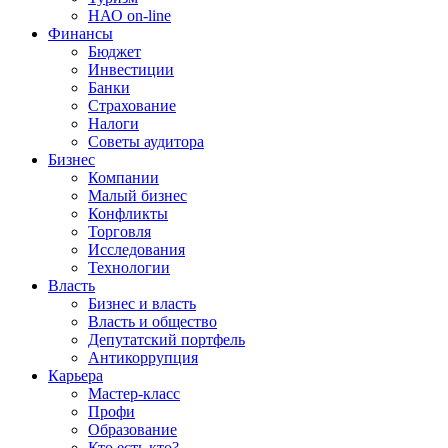
НАО on-line
Финансы
Бюджет
Инвестиции
Банки
Страхование
Налоги
Советы аудитора
Бизнес
Компании
Малый бизнес
Конфликты
Торговля
Исследования
Технологии
Власть
Бизнес и власть
Власть и общество
Депутатский портфель
Антикоррупция
Карьера
Мастер-класс
Профи
Образование
Кто есть кто?