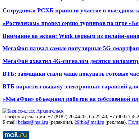
Сотрудники РСХБ приняли участие в выездном за
«Ростелеком» провел серию турниров по игре «Б
Внимание на экран: Wink первым из онлайн-кино
МегаФон назвал самые популярные 5G-смартфон
МегаФон охватил 4G-сигналом десятки километр
ВТБ: заёмщики стали чаще покупать готовые час
ВТБ нарастил выдачу электронных гарантий для 
«МегаФон» объединил роботов на собственной п
Телефоны редакции: +7 (8182) 20-44-02, 65-25-40, +7 (909) 556-2
E-mail:
bclass@mail.ru
(редакция),
29rbk@mail.ru
(реклама).
Поли