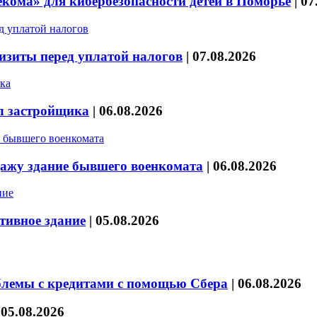
кома» для кибербезопасности детей в Поморье
|
07
изиты перед уплатой налогов
|
07.08.2026
л застройщика
|
06.08.2026
дажу здание бывшего военкомата
|
06.08.2026
тивное здание
|
05.08.2026
блемы с кредитами с помощью Сбера
|
06.08.2026
|
05.08.2026