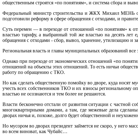
общественным строятся «по понятиям», и система сбора и выв
Федеральный министр строительства и ЖКХ Михаил МЕНЬ одн
подготовили реформу в сфере обращения с отходами, и правите
Суть перемен — в переходе от отношений «по понятиям» к о
властью тарифу, а выбранный той же властью на десять лет 
обращения с отходами - сбор, вывоз, хранение, утилизацию и з
Региональная власть и главы муниципальных образований все 
Однако при переходе от экономических отношений «по понятия
отношений на объекты этих отношений. То есть ничьи обществ
работу по обращению с ТКО.
Но как сделать общественную помойку во дворе, куда носят м
учесть всех собственников ТКО и их взносы региональному опе
властью не осознаются и тем более не решаются.
Власти бесконечно отстали от развития ситуации с частной 
многоквартирными домами, а там, где межевые дела сделаны
дворах ничья и, похоже, долго будет общественной и неухожен
Но мусором во дворах президент займется не скоро, у него мас
во всем виноват, как Чубайс…