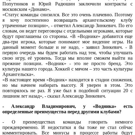
Попутников и Юрий Радюшин заключили контракты с
московским «Динамо».
«Статус команды снизился. Все это очень плачевно. Поэтому
я хочу постепенно возвращать архангельскому клубу
утраченные позиции», - отметил Александр Зинкевич. По его
словам, он ведет переговоры с отдельными игроками, которые
будут приглашены со стороны. «В «Воднике» добавится еще
два-три игрока, которые понимают мое видение игры. На
данный момент больше и не надо, - заявил Зинкевич. - В
первую очередь мы будем работать над тем, чтобы улучшать
свою игру, её уровень. Тогда мы вполне сможем выйти на
прежние позиции. «Водник» - это не просто бренд. Это
культура нашего города. Хоккей с мячом – это часть культуры
Архангельска».
«В настоящее время «Водник» находится в стадии снижения,
но мы начнем набирать высоту. Я уверен в этом. Это
повторялось не раз. Я уже был в подобной ситуации 20 с
лишним лет назад», - сказал Александр Зинкевич.
- Александр Владимирович, у «Водника» есть
определенные преимущества перед другими клубами?
- О преимуществах команды говорить немного
преждевременно. И недостатки я бы тоже не стал сейчас
комментировать. Все минусы в процессе работы будут