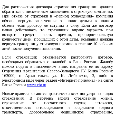
Для расторжения договора страхования гражданин должен
обратиться с письменным заявлением в страховую компанию.
При отказе от страховки в «период охлаждения» компания
обязана вернуть заплаченные за полис деньги в полном
объеме, если договор не вступил в силу. Если же договор
начал действовать, то страховщик вправе удержать при
возврате средств часть премии, пропорциональную
количеству дней, прошедших с этой даты. Компания должна
вернуть гражданину страховую премию в течение 10 рабочих
дней после получения заявления.
Если страховщик отказывается расторгнуть договор,
необходимо обращаться с жалобой в Банк России. Жалобу
можно подать в письменном виде, направив ее по адресу
Отделения Архангельск Северо-Западного ГУ Банка России:
163000, г. Архангельск, ул. К. Либкнехта, 3, либо в
электронном виде через раздел «Интернет-приемная» на сайте
Банка России
www.cbr.ru
.
Новые правила касаются практически всех популярных видов
страхования. В перечень входят страхование жизни,
страхование от несчастного случая, автокаско,
ответственность автовладельцев и владельцев водного
транспорта, добровольное медицинское страхование,