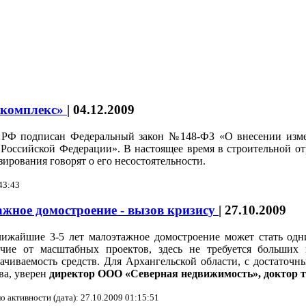
 комплекс»
|
04.12.2009
 РФ подписан Федеральный закон №148-ФЗ «О внесении изме
Российской Федерации». В настоящее время в строительной отр
ирования говорят о его несостоятельности.
43:43
ное домостроение - вызов кризису
|
27.10.2009
ижайшие 3-5 лет малоэтажное домостроение может стать одн
ичие от масштабных проектов, здесь не требуется больших
ачиваемость средств. Для Архангельской области, с достаточн
ва, уверен
директор ООО «Северная недвижимость», доктор 
о активности (дата): 27.10.2009 01:15:51