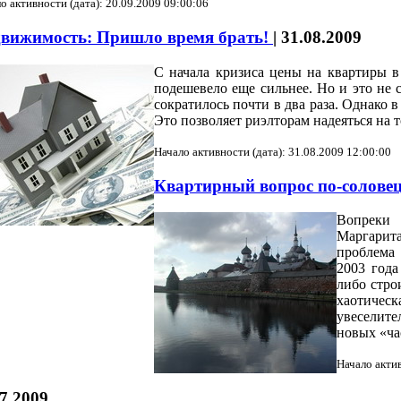
о активности (дата): 20.09.2009 09:00:06
вижимость: Пришло время брать!
|
31.08.2009
С начала кризиса цены на квартиры в
подешевело еще сильнее. Но и это не 
сократилось почти в два раза. Однако 
Это позволяет риэлторам надеяться на т
Начало активности (дата): 31.08.2009 12:00:00
Квартирный вопрос по-солове
Вопреки 
Маргарита
проблема 
2003 года
либо стро
хаотичес
увеселите
новых «ча
Начало актив
7.2009