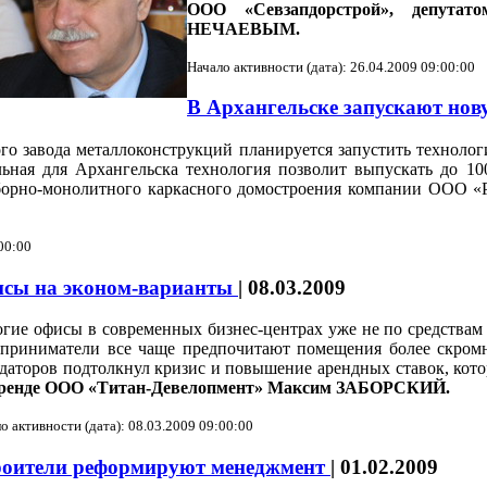
ООО «Севзапдорстрой», депутато
НЕЧАЕВЫМ.
Начало активности (дата): 26.04.2009 09:00:00
В Архангельске запускают но
ого завода металлоконструкций планируется запустить технол
льная для Архангельска технология позволит выпускать до 1
борно-монолитного каркасного домостроения компании ООО «Р
00:00
фисы на эконом-варианты
|
08.03.2009
гие офисы в современных бизнес-центрах уже не по средствам
приниматели все чаще предпочитают помещения более скромно
даторов подтолкнул кризис и повышение арендных ставок, котор
аренде ООО «Титан-Девелопмент» Максим ЗАБОРСКИЙ.
о активности (дата): 08.03.2009 09:00:00
оители реформируют менеджмент
|
01.02.2009