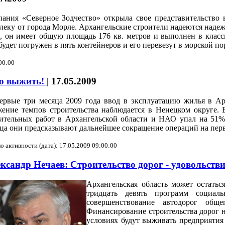
мпания «Северное Зодчество» открыла свое представительств
алеку от города Морле. Архангельские строители надеются наде
ы, он имеет общую площадь 176 кв. метров и выполнен в класс
удет погружен в пять контейнеров и его перевезут в морской п
00:00
но выжить!
|
17.05.2009
ервые три месяца 2009 года ввод в эксплуатацию жилья в Ар
ение темпов строительства наблюдается в Ненецком округе.
ительных работ в Архангельской области и НАО упал на 51%.
ца они предсказывают дальнейшее сокращение операций на пер
о активности (дата): 17.05.2009 09:00:00
ксандр Нечаев: Строительство дорог - удовольств
Архангельская область может остатьс
тридцать девять программ социал
совершенствование автодорог общ
Финансирование строительства дорог на
условиях будут выживать предприятия