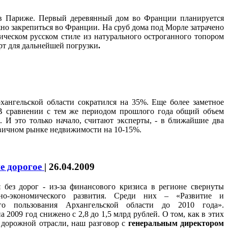
о в Париже. Первый деревянный дом во Франции планируется
жно закрепиться во Франции. На сруб дома под Морле затрачено
ическом русском стиле из натурального остроганного топором
орт для дальнейшей погрузки
.
хангельской области сократился на 35%. Еще более заметное
 В сравнении с тем же периодом прошлого года общий объем
 И это только начало, считают эксперты, - в ближайшие два
вичном рынке недвижимости на 10-15%.
ие дорогое
|
26.04.2009
я без дорог - из-за финансового кризиса в регионе свернуты
ьно-экономического развития. Среди них – «Развитие и
его пользования Архангельской области до 2010 года».
 2009 год снижено с 2,8 до 1,5 млрд рублей. О том, как в этих
 дорожной отрасли, наш разговор с
генеральным директором