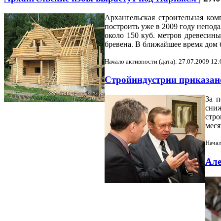
Архангельская строительная ко
построить уже в 2009 году непод
около 150 куб. метров древесин
бревена. В ближайшее время дом б
Начало активности (дата): 27.07.2009 12:
Стройиндустрии приказа
За п
сниж
стро
меся
Начал
Але