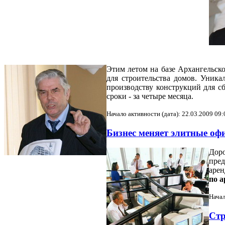
Этим летом на базе Архангельск
для строительства домов. Уника
производству конструкций для с
сроки - за четыре месяца.
Начало активности (дата): 22.03.2009 09:
Бизнес меняет элитные о
Доро
пред
арен
по 
Начал
Стр