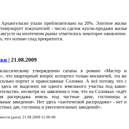
 Архангельске упали приблизительно на 20%. Элитное жилье
стимулирует покупателей - число сделок купли-продажи жилья
в августе на ипотечном рынке отметилось некоторое оживление.
о, что осенью спад прекратится.
цки
|
21.08.2009
классическому утверждению сатаны в романе «Мастер и
», что квартирный вопрос испортил только москвичей, эта же
сильно портит и православные Соловки. А всё потому, что с
 здесь не выделено ни одного земельного участка под какое-
ительство, несмотря на заявления о том, что на Соловках «идёт
кая распродажа земель под частные дачи, гостиницы и
льные заведения».
Н
ет
здесь
«хаотической распродажи» - нет и
стных дач, гостиниц и увеселительных заведений».
ности (дата): 21.08.2009 12:00:00