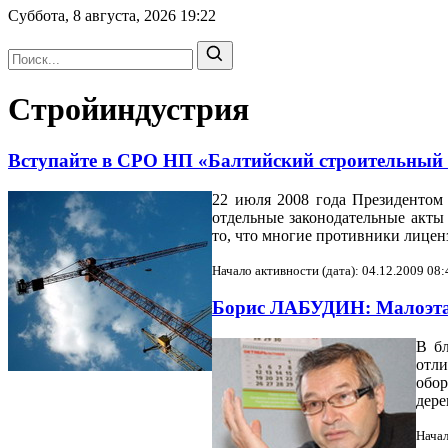
Суббота, 8 августа, 2026
19:22
Стройиндустрия
Вступайте в СРО НП «Балтийский строительный
22 июля 2008 года Президентом
отдельные законодательные акты 
то, что многие противники лиценз
Начало активности (дата): 04.12.2009 08:
Борис ЛАБУДИН: Малоэтаж
В бл
отл
обор
дере
Начал