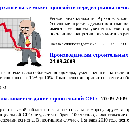
рхангельске может произойти передел рынка нед
Рынок недвижимости Архангельской 
Успешные игроки, адекватно и главно
имеют все шансы увеличить свою д
постаринке, напротив, рискуют прекра
Начало активности (дата): 25.09.2009 09:00:00
Производителям строительных
24.09.2009
й системе налогообложения (доходы, уменьшенные на величи
и сокращена с 15% до 10%. Такое решение принято на сессии обл
01:51
оваливает создание строительной СРО
|
20.09.2009
хангельской области так и не создана саморегулируемая ор
нциальной СРО не удастся набрать 100 членов, архангельские 
ределами региона. В противном случае с 1 января 2010 года деят