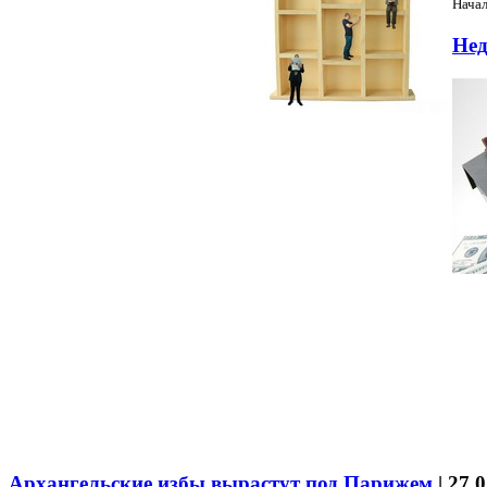
Начал
Нед
Архангельские избы вырастут под Парижем
|
27.0