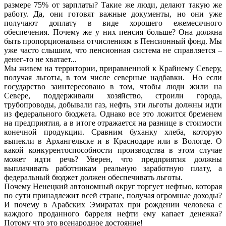
размере 75% от зарплаты? Такие же люди, делают такую же
работу. Да, они готовят важные документы, но они уже
получают доплату в виде хорошего ежемесячного
обеспечения. Почему же у них пенсия больше? Она должна
быть пропорциональна отчислениям в Пенсионный фонд. Мы
уже часто слышим, что пенсионная система не справляется –
денег-то не хватает...
Мы живем на территории, приравненной к Крайнему Северу,
получая льготы, в том числе северные надбавки. Но если
государство заинтересовано в том, чтобы люди жили на
Севере, поддерживали хозяйство, строили города,
трубопроводы, добывали газ, нефть, эти льготы должны идти
из федерального бюджета. Однако все это ложится бременем
на предприятия, а в итоге отражается на разнице в стоимости
конечной продукции. Сравним буханку хлеба, которую
выпекли в Архангельске и в Краснодаре или в Вологде. О
какой конкурентоспособности производства в этом случае
может идти речь? Уверен, что предприятия должны
выплачивать работникам реальную заработную плату, а
федеральный бюджет должен обеспечивать льготы.
Почему Ненецкий автономный округ торгует нефтью, которая
по сути принадлежит всей стране, получая огромные доходы?
И почему в Арабских Эмиратах при рождении человека с
каждого проданного барреля нефти ему капает денежка?
Потому что это всенародное достояние!