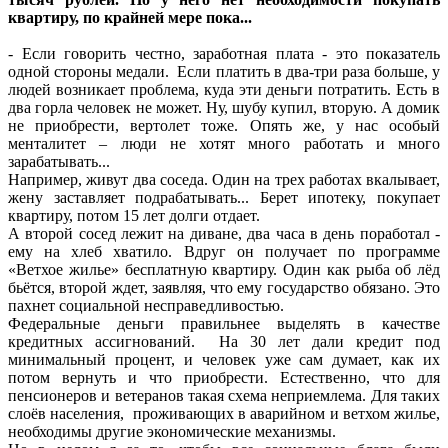
квартиру, по крайней мере пока...
- Если говорить честно, заработная плата - это показатель
одной стороны медали. Если платить в два-три раза больше, у
людей возникает проблема, куда эти деньги потратить. Есть в
два горла человек не может. Ну, шубу купил, вторую. А домик
не приобрести, вертолет тоже. Опять же, у нас особый
менталитет – люди не хотят много работать и много
зарабатывать...
Например, живут два соседа. Один на трех работах вкалывает,
жену заставляет подрабатывать... Берет ипотеку, покупает
квартиру, потом 15 лет долги отдает.
А второй сосед лежит на диване, два часа в день поработал -
ему на хлеб хватило. Вдруг он получает по программе
«Ветхое жилье» бесплатную квартиру. Один как рыба об лёд
бьётся, второй ждет, заявляя, что ему государство обязано. Это
пахнет социальной несправедливостью.
Федеральные деньги правильнее выделять в качестве
кредитных ассигнований. На 30 лет дали кредит под
минимальный процент, и человек уже сам думает, как их
потом вернуть и что приобрести. Естественно, что для
пенсионеров и ветеранов такая схема неприемлема. Для таких
слоёв населения, проживающих в аварийном и ветхом жилье,
необходимы другие экономические механизмы.