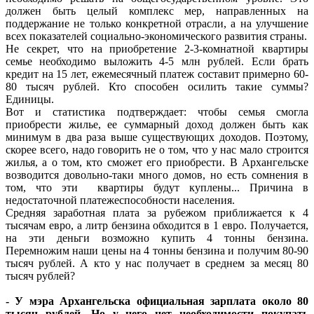
должен быть целый комплекс мер, направленных на
поддержание не только конкретной отрасли, а на улучшение
всех показателей социально-экономического развития страны.
Не секрет, что на приобретение 2-3-комнатной квартиры
семье необходимо выложить 4-5 млн рублей. Если брать
кредит на 15 лет, ежемесячный платеж составит примерно 60-
80 тысяч рублей. Кто способен осилить такие суммы?
Единицы.
Вот и статистика подтверждает: чтобы семья смогла
приобрести жилье, ее суммарный доход должен быть как
минимум в два раза выше существующих доходов. Поэтому,
скорее всего, надо говорить не о том, что у нас мало строится
жилья, а о том, кто сможет его приобрести. В Архангельске
возводится довольно-таки много домов, но есть сомнения в
том, что эти квартиры будут куплены... Причина в
недостаточной платежеспособности населения.
Средняя заработная плата за рубежом приближается к 4
тысячам евро, а литр бензина обходится в 1 евро. Получается,
на эти деньги возможно купить 4 тонны бензина.
Перемножим наши цены на 4 тонны бензина и получим 80-90
тысяч рублей. А кто у нас получает в среднем за месяц 80
тысяч рублей?
- У мэра Архангельска официальная зарплата около 80
тысяч рублей. Но у него нет необходимости покупать