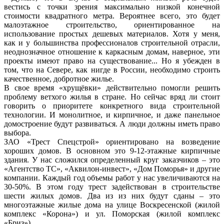
вестись с точки зрения максимально низкой конечной
стоимости квадратного метра. Вероятнее всего, это будет
малоэтажное строительство, ориентированное на
использование простых дешевых материалов. Хотя у меня,
как и у большинства профессионалов строительной отрасли,
неоднозначное отношение к каркасным домам, наверное, эти
проекты имеют право на существование... Но я убежден в
том, что на Севере, как нигде в России, необходимо строить
качественное, добротное жилье.
В свое время «хрущёвки» действительно помогли решить
проблему ветхого жилья в стране. Но сейчас вряд ли стоит
говорить о приоритете конкретного вида строительной
технологии. И монолитное, и кирпичное, и даже панельное
домостроение будут развиваться. А люди должны иметь право
выбора.
ЗАО «Трест Спецстрой» ориентировано на возведение
хороших домов. В основном это 9-12-этажные кирпичные
здания. У нас сложился определенный круг заказчиков – это
«Агентство ТС», «Аквилон-инвест», «Дом Поморья» и другие
компании. Каждый год объемы работ у нас увеличиваются на
30-50%. В этом году трест задействован в строительстве
шести жилых домов. Два из из них будут сданы – это
многоэтажные жилые дома на улице Воскресенской (жилой
комплекс «Корона») и ул. Поморская (жилой комплекс
«Бриз»).