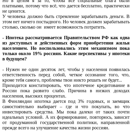
Но в целом я за то, чтобы все социальные блага были
платными, потому что всё, что дается бесплатно, практически
не ценится.
У человека должно быть стремление зарабатывать деньги. В
этом нет ничего постыдного. Но человек должен зарабатывать
столько, сколько он имеет возможность потратить.
- Ипотека рассматривается Правительством РФ как одна
из доступных и действенных форм приобретения жилья
населением. Но воспользовались этим механизмом пока
только около 19% россиян. Какие перспективы у ипотеки
в будущем?
- Нужен не один десяток лет, чтобы у населения появилась
ответственность перед собой, четкое осознание того, что,
кроме тебя самого, проблемы твои никто решать не будет...
Приходится констатировать, что ипотечное кредитование в
России пока развито слабо. Причина в низких доходах
населения, высоких процентах.
В Финляндии ипотека дается под 3% годовых, и заемщик
самостоятельно выбирает – где и что покупать, во что
инвестировать средства. Мы пока далеки от таких почти
идеальных условий. А их формирование, повторюсь, зависит
от продуманной государственной политики, направленной
прежде всего на улучшение качества жизни россиян.