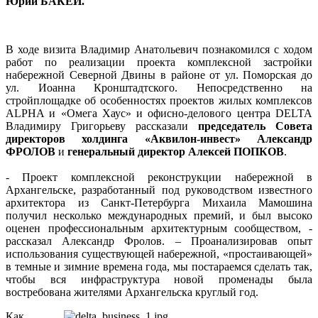
Юрий БАКЕЙ.
В ходе визита Владимир Анатольевич познакомился с ходом
работ по реализации проекта комплексной застройки
набережной Северной Двины в районе от ул. Поморская до
ул. Иоанна Кронштадтского. Непосредственно на
стройплощадке об особенностях проектов жилых комплексов
ALPHA и «Омега Хаус» и офисно-делового центра DELTA
Владимиру Григорьеву рассказали
председатель Совета
директоров холдинга «Аквилон-инвест» Александр
ФРОЛОВ
и
генеральный директор Алексей ПОПКОВ
.
- Проект комплексной реконструкции набережной в
Архангельске, разработанный под руководством известного
архитектора из Санкт-Петербурга Михаила Мамошина
получил несколько международных премий, и был высоко
оценен профессиональным архитектурным сообществом, -
рассказал Александр Фролов. – Проанализировав опыт
использования существующей набережной, «простаивающей»
в темные и зимние времена года, мы постараемся сделать так,
чтобы вся инфраструктура новой променады была
востребована жителями Архангельска круглый год.
Как