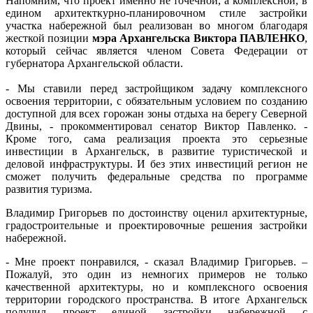
Напомним, что проект именно не точечной, а комплексной, в
едином архитекткурно-планировочном стиле застройки
участка набережной был реализован во многом благодаря
жесткой позиции
мэра Архангельска Виктора ПАВЛЕНКО
,
который сейчас является членом Совета Федерации от
губернатора Архангельской области.
- Мы ставили перед застройщиком задачу комплексного
освоения территории, с обязательным условием по созданию
доступной для всех горожан зоны отдыха на берегу Северной
Двины, - прокомментировал сенатор Виктор Павленко. -
Кроме того, сама реализация проекта это серьезные
инвестиции в Архангельск, в развитие туристической и
деловой инфраструктуры. И без этих инвестиций регион не
сможет получить федеральные средства по программе
развития туризма.
Владимир Григорьев по достоинству оценил архитектурные,
градостроительные и проектировочные решения застройки
набережной.
- Мне проект понравился, - сказал Владимир Григорьев. –
Пожалуй, это один из немногих примеров не только
качественной архитектуры, но и комплексного освоения
территории городского пространства. В итоге Архангельск
получил проект единой застройки набережной с