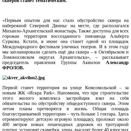
скверов станет тематическим.
«Первым опытом для нас стало обустройство сквера на
набережной Северной Двины: на месте, где располагался
Михаило-Архангельский монастырь. Также доступна для всех
горожан территория воссозданного пивзавода Альберта
Суркова. Кстати, в июне она станет одной из площадок
Международного фестиваля уличных театров. И в этом году
мы запланировали сделать ещё два сквера – в Октябрьском и
Ломоносовском округах Архангельска», – рассказывает
председатель правления Группы Аквилон
Александр
ФРОЛОВ.
Первой станет территория на улице Комсомольской – за
новым ЖК «Искра Park». Напомним, что при строительстве
этого жилого комплекса застройщик взял на себя
обязательства по обустройству общедоступного сквера. Этим
летом планы претворятся в жизнь. Общая площадь
благоустраиваемой территории – чуть больше 1 гектара. Здесь
отремонтируют детскую игровую площадку, проложат около
400 метров новых пешеходных дорожек из тротуарной
плитки, установят скамейки, урны, высадят более 40 взрослых