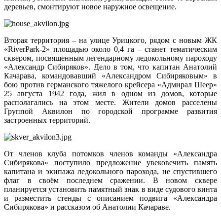
деревьев, смонтируют новое наружное освещение.
Вторая территория – на улице Урицкого, рядом с новым ЖК
«RiverPark‑2» площадью около 0,4 га – станет тематическим
сквером, посвященным легендарному ледокольному пароходу
«Александр Сибиряков». Дело в том, что капитан Анатолий
Качарава, командовавший «Александром Сибиряковым» в
бою против германского тяжелого крейсера «Адмирал Шеер»
25 августа 1942 года, жил в одном из домов, которые
располагались на этом месте. Жители домов расселены
Группой Аквилон по городской программе развития
застроенных территорий.
От членов клуба потомков членов команды «Александра
Сибирякова» поступило предложение увековечить память
капитана и экипажа ледокольного парохода, не спустившего
флаг в своём последнем сражении. В новом сквере
планируется установить памятный знак в виде судового винта
и разместить стенды с описанием подвига «Александра
Сибирякова» и рассказом об Анатолии Качараве.