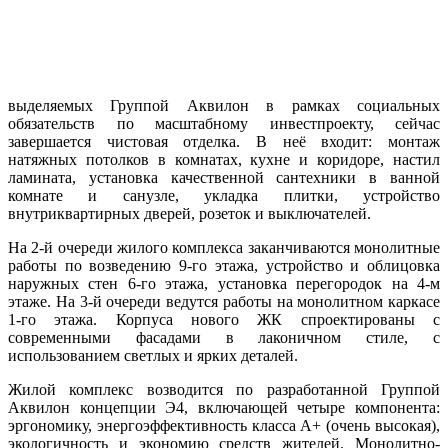
выделяемых Группой Аквилон в рамках социальных
обязательств по масштабному инвестпроекту, сейчас
завершается чистовая отделка. В неё входит: монтаж
натяжных потолков в комнатах, кухне и коридоре, настил
ламината, установка качественной сантехники в ванной
комнате и санузле, укладка плитки, устройство
внутриквартирных дверей, розеток и выключателей.
На 2‑й очереди жилого комплекса заканчиваются монолитные
работы по возведению 9‑го этажа, устройство и облицовка
наружных стен 6‑го этажа, установка перегородок на 4‑м
этаже. На 3‑й очереди ведутся работы на монолитном каркасе
1‑го этажа. Корпуса нового ЖК спроектированы с
современными фасадами в лаконичном стиле, с
использованием светлых и ярких деталей.
Жилой комплекс возводится по разработанной Группой
Аквилон концепции Э4, включающей четыре компонента:
эргономику, энергоэффективность класса А+ (очень высокая),
экологичность и экономию средств жителей. Монолитно-