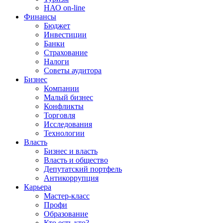
НАО on-line
Финансы
Бюджет
Инвестиции
Банки
Страхование
Налоги
Советы аудитора
Бизнес
Компании
Малый бизнес
Конфликты
Торговля
Исследования
Технологии
Власть
Бизнес и власть
Власть и общество
Депутатский портфель
Антикоррупция
Карьера
Мастер-класс
Профи
Образование
Кто есть кто?