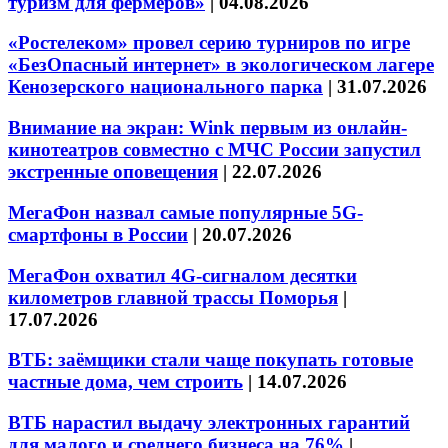
туризм для фермеров»
|
04.08.2026
«Ростелеком» провел серию турниров по игре
«БезОпасный интернет» в экологическом лагере
Кенозерского национального парка
|
31.07.2026
Внимание на экран: Wink первым из онлайн-
кинотеатров совместно с МЧС России запустил
экстренные оповещения
|
22.07.2026
МегаФон назвал самые популярные 5G-
смартфоны в России
|
20.07.2026
МегаФон охватил 4G-сигналом десятки
километров главной трассы Поморья
|
17.07.2026
ВТБ: заёмщики стали чаще покупать готовые
частные дома, чем строить
|
14.07.2026
ВТБ нарастил выдачу электронных гарантий
для малого и среднего бизнеса на 76%
|