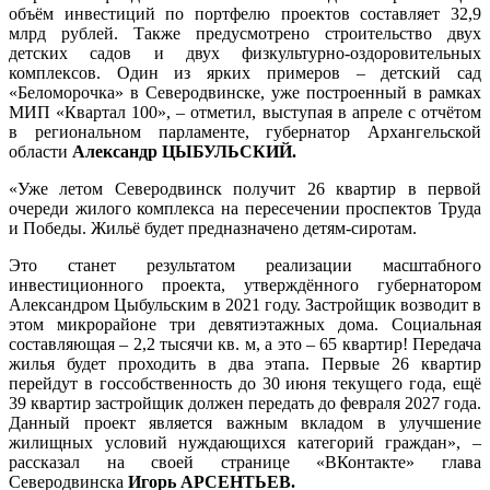
объём инвестиций по портфелю проектов составляет 32,9
млрд рублей. Также предусмотрено строительство двух
детских садов и двух физкультурно-оздоровительных
комплексов. Один из ярких примеров – детский сад
«Беломорочка» в Северодвинске, уже построенный в рамках
МИП «Квартал 100», – отметил, выступая в апреле с отчётом
в региональном парламенте, губернатор Архангельской
области
Александр ЦЫБУЛЬСКИЙ.
«Уже летом Северодвинск получит 26 квартир в первой
очереди жилого комплекса на пересечении проспектов Труда
и Победы. Жильё будет предназначено детям-сиротам.
Это станет результатом реализации масштабного
инвестиционного проекта, утверждённого губернатором
Александром Цыбульским в 2021 году. Застройщик возводит в
этом микрорайоне три девятиэтажных дома. Социальная
составляющая – 2,2 тысячи кв. м, а это – 65 квартир! Передача
жилья будет проходить в два этапа. Первые 26 квартир
перейдут в госсобственность до 30 июня текущего года, ещё
39 квартир застройщик должен передать до февраля 2027 года.
Данный проект является важным вкладом в улучшение
жилищных условий нуждающихся категорий граждан», –
рассказал на своей странице «ВКонтакте» глава
Северодвинска
Игорь АРСЕНТЬЕВ.