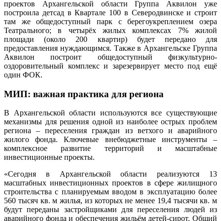
проектов Архангельской области Группа Аквилон уже
построила детсад в Квартале 100 в Северодвинске и строит
там же общедоступный парк с берегоукреплением озера
Театрального; в четырёх жилых комплексах 7% жилой
площади (около 200 квартир) будет передано для
предоставления нуждающимся. Также в Архангельске Группа
Аквилон построит общедоступный физкультурно-
оздоровительный комплекс и зарезервирует место под ещё
один ФОК.
МИП: важная практика для региона
В Архангельской области используются все существующие
механизмы для решения одной из наиболее острых проблем
региона – переселения граждан из ветхого и аварийного
жилого фонда. Ключевые внебюджетные инструменты –
комплексное развитие территорий и масштабные
инвестиционные проекты.
«Сегодня в Архангельской области реализуются 13
масштабных инвестиционных проектов в сфере жилищного
строительства с планируемым вводом в эксплуатацию более
560 тысяч кв. м жилья, из которых не менее 19,4 тысячи кв. м
будут переданы застройщиками для переселения людей из
аварийного фонда и обеспечения жильём детей-сирот. Общий