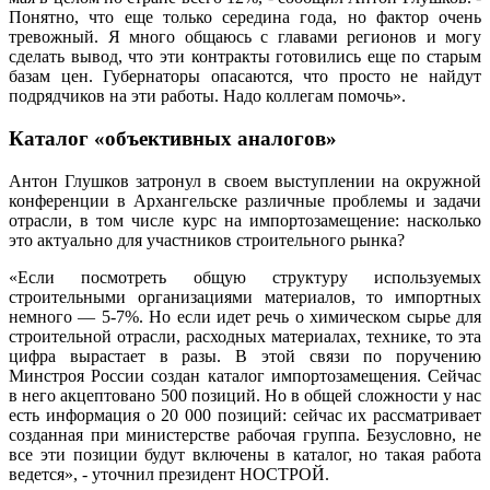
Понятно, что еще только середина года, но фактор очень
тревожный. Я много общаюсь с главами регионов и могу
сделать вывод, что эти контракты готовились еще по старым
базам цен. Губернаторы опасаются, что просто не найдут
подрядчиков на эти работы. Надо коллегам помочь».
Каталог «объективных аналогов»
Антон Глушков затронул в своем выступлении на окружной
конференции в Архангельске различные проблемы и задачи
отрасли, в том числе курс на импортозамещение: насколько
это актуально для участников строительного рынка?
«Если посмотреть общую структуру используемых
строительными организациями материалов, то импортных
немного — 5-7%. Но если идет речь о химическом сырье для
строительной отрасли, расходных материалах, технике, то эта
цифра вырастает в разы. В этой связи по поручению
Минстроя России создан каталог импортозамещения. Сейчас
в него акцептовано 500 позиций. Но в общей сложности у нас
есть информация о 20 000 позиций: сейчас их рассматривает
созданная при министерстве рабочая группа. Безусловно, не
все эти позиции будут включены в каталог, но такая работа
ведется», - уточнил президент НОСТРОЙ.