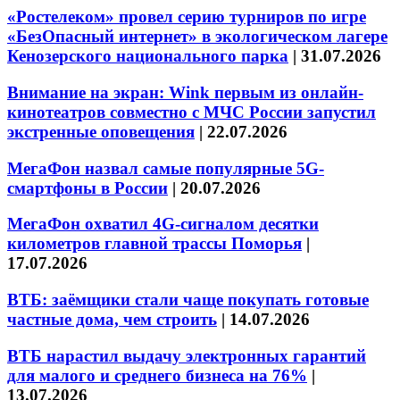
«Ростелеком» провел серию турниров по игре
«БезОпасный интернет» в экологическом лагере
Кенозерского национального парка
|
31.07.2026
Внимание на экран: Wink первым из онлайн-
кинотеатров совместно с МЧС России запустил
экстренные оповещения
|
22.07.2026
МегаФон назвал самые популярные 5G-
смартфоны в России
|
20.07.2026
МегаФон охватил 4G-сигналом десятки
километров главной трассы Поморья
|
17.07.2026
ВТБ: заёмщики стали чаще покупать готовые
частные дома, чем строить
|
14.07.2026
ВТБ нарастил выдачу электронных гарантий
для малого и среднего бизнеса на 76%
|
13.07.2026