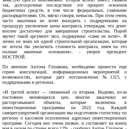
так, долгосрочные последствия: это процент освоения
бюджетных средств, в том числе федеральных, главными
распорядителями. Он, мягко говоря, невысок. При этом очень
часто заказчики не хотят выходить с подрядчиками на
процедуру увеличение цены контракта, утверждая, что денег
вполне достаточно для завершения строительства. Порой
звучит такой аргумент: мол, подрядчики «сами не хотят». Я
лично не знаю ни одной строительной организации, которая
не хотела бы увеличить стоимость контракта, имея на это
полные законные основания», - уверен президент
НОСТРОЙ.
По мнению Антона Глушкова, необходимо провести еще
серию консультаций, информационных мероприятий о
возможностях, которые дает постановление №1315, с
подрядчиками в регионах.
«И третий аспект — связанный со вторым. Видимо, из-за
постоянно меняющихся цен, многие заказчики не
расторговывают объекты, которые включены в
инвестиционные программы на 2022 год. Каждой
саморегулируемой организации мы подготовим статистику по
региону о кассовом исполнении адресных инвестиционных
программ. Сегодня оно очень низкое, и составляет на конец
мая в целом по стране всего 12%, - сообщил Антон Глушков. -