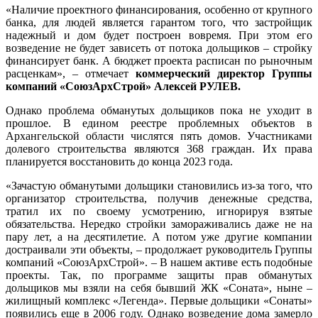
«Наличие проектного финансирования, особенно от крупного
банка, для людей является гарантом того, что застройщик
надежный и дом будет построен вовремя. При этом его
возведение не будет зависеть от потока дольщиков – стройку
финансирует банк. А бюджет проекта расписан по рыночным
расценкам», – отмечает
коммерческий директор Группы
компаний «СоюзАрхСтрой» Алексей РУЛЕВ.
Однако проблема обманутых дольщиков пока не уходит в
прошлое. В едином реестре проблемных объектов в
Архангельской области числятся пять домов. Участниками
долевого строительства являются 368 граждан. Их права
планируется восстановить до конца 2023 года.
«Зачастую обманутыми дольщики становились из-за того, что
организатор строительства, получив денежные средства,
тратил их по своему усмотрению, игнорируя взятые
обязательства. Нередко стройки замораживались даже не на
пару лет, а на десятилетие. А потом уже другие компании
достраивали эти объекты, – продолжает руководитель Группы
компаний «СоюзАрхСтрой». – В нашем активе есть подобные
проекты. Так, по программе защиты прав обманутых
дольщиков мы взяли на себя бывший ЖК «Соната», ныне –
жилищный комплекс «Легенда». Первые дольщики «Сонаты»
появились еще в 2006 году. Однако возведение дома замерло