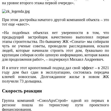
на уровне второго этажа первой очереди».
При этом достройка начатого другой компанией объекта – это
тот еще «квест».
«На подобных объектах нет уверенности в том, что
предыдущий застройщик качественно выполнил первые
этапы строительства. По бывшему ЖК «Соната» мы собирали
чуть не ученые советы, проводили расследования, искали
людей, которые начинали строить этот дом, буквально по
крупицам собирая особо ценную информацию, которая важна
для продолжения работ», – подчеркнул Михаил Андреевич.
И в итоге этот кропотливый подход дал свой эффект – в 2021
году дом был сдан в эксплуатацию, состоялась передача
ключей новоселам. Долгожданное жилье в новом ЖК
получили 73 дольщика.
Скорость реакции
Группа компаний «Союз​АрхСтрой» одной из первых в
регионе пошла по тернистому пути проектного
финансирования.