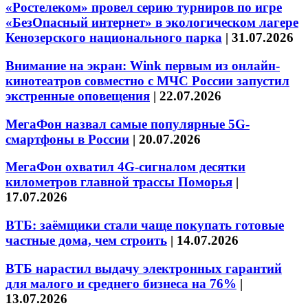
«Ростелеком» провел серию турниров по игре
«БезОпасный интернет» в экологическом лагере
Кенозерского национального парка
|
31.07.2026
Внимание на экран: Wink первым из онлайн-
кинотеатров совместно с МЧС России запустил
экстренные оповещения
|
22.07.2026
МегаФон назвал самые популярные 5G-
смартфоны в России
|
20.07.2026
МегаФон охватил 4G-сигналом десятки
километров главной трассы Поморья
|
17.07.2026
ВТБ: заёмщики стали чаще покупать готовые
частные дома, чем строить
|
14.07.2026
ВТБ нарастил выдачу электронных гарантий
для малого и среднего бизнеса на 76%
|
13.07.2026