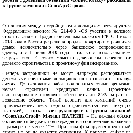
работы с долевыми объектами «Бизнес-​классу» рассказали
в Группе компаний «СоюзАрхСтрой».
Отношения между застройщиком и дольщиком регулируются
Федеральным законом № 214-ФЗ «Об участии в долевом
строительстве» и Градостроительным кодексом РФ. С 1 июля
2018 года в России разрешена продажа квартир в строящихся
домах исключительно через банковское сопровождение
сделок, а с 1 июля 2019 года – только с использованием
эскроу-​счетов. С этого момента девелоперы перешли от
долевого строительства к проектному финансированию.
«Теперь застройщики не могут напрямую распоряжаться
денежными средствами дольщиков: они хранятся на эскроу-​
счетах. До окончания работ пользоваться этими деньгами
нельзя, строителей кредитуют банки. Проектное
финансирование позволяет обеспечить до 85% затрат на
возведение объекта. Такой вариант для компаний очень
привлекателен: весь период строительства нет текущих
платежей, – рассказывает
руководитель Группы компаний
«СоюзАрхСтрой» Михаил ПАЛКИН
. – На каждый объект
составляется бюджет, подтверждаются собственные вложения
в размере не менее 15%. При этом фиксируется кредитный
лимит, но он не является статичным. К примеру, сейчас на