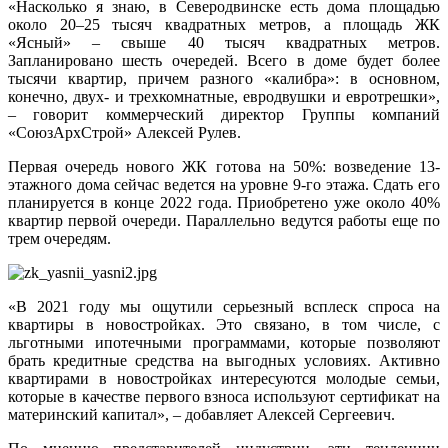
«Насколько я знаю, в Северодвинске есть дома площадью
около 20–25 тысяч квадратных метров, а площадь ЖК
«Ясный» – свыше 40 тысяч квадратных метров.
Запланировано шесть очередей. Всего в доме будет более
тысячи квартир, причем разного «калибра»: в основном,
конечно, двух- и трехкомнатные, евродвушки и евротрешки»,
– говорит коммерческий директор Группы компаний
«СоюзАрхСтрой» Алексей Рулев.
Первая очередь нового ЖК готова на 50%: возведение 13-
этажного дома сейчас ведется на уровне 9-го этажа. Сдать его
планируется в конце 2022 года. Приобретено уже около 40%
квартир первой очереди. Параллельно ведутся работы еще по
трем очередям.
«В 2021 году мы ощутили серьезный всплеск спроса на
квартиры в новостройках. Это связано, в том числе, с
льготными ипотечными программами, которые позволяют
брать кредитные средства на выгодных условиях. Активно
квартирами в новостройках интересуются молодые семьи,
которые в качестве первого взноса используют сертификат на
материнский капитал», – добавляет Алексей Сергеевич.