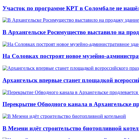
Участок по программе КРТ в Соломбале не нашё
В Архангельске Росимущество выставило на про
На Соловках построят новое музейно-администра
Архангельск впервые станет площадкой всеросси
Перекрытие Обводного канала в Архангельске про
В Мезени идёт строительство биотопливной коте