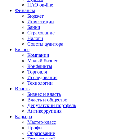
НАО on-line
Финансы
Бюджет
Инвестиции
Банки
Страхование
Налоги
Советы аудитора
Бизнес
Компании
Малый бизнес
Конфликты
Торговля
Исследования
Технологии
Власть
Бизнес и власть
Власть и общество
Депутатский портфель
Антикоррупция
Карьера
Мастер-класс
Профи
Образование
Кто есть кто?