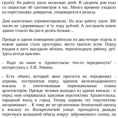
грунту. На работу ушло несколько дней. В среднем дом ехал
со скоростью 40 сантиметров в час. Много времени уходило
на перестановку домкратов, упиравшихся в рельсы.
Дом капитально отремонтировали. На всю работу ушло 300
тысяч не «деревянных» в ту пору рублей. А построить новое
здание стоило бы раз в десять больше…
Прежде в одном помещении работали по два-четыре отдела, в
новом здании стало просторно, места хватило всем. Перед
входом в него высадили яблони, черноплодную рябину, дуб.
Здесь всегда красиво.
- Надо ли ныне в Архангельске что-то передвинуть? -
интересуюсь у Л.И. Левина.
- Есть объект, который явно просится на передвижку -
церковь, построенная перед зданием железнодорожного
вокзала и уничтожившая первоначальные планы
архитекторов. Прежде человек выходил из здания вокзала - и
перед ним открывалась красивая перспектива Архангельска,
парадный въезд в город. Теперь церковь эту перспективу
загораживает… К тому же не организован безопасный проход
к вокзалу по Воскресенской улице: приходится дважды
пересекать кольцевой объезд вокруг заброшенного газона, на