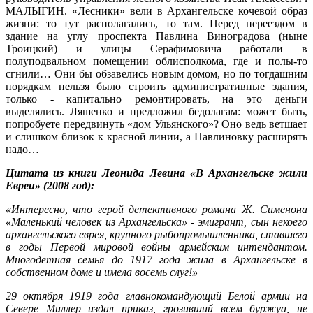
МАЛЫГИН. «Лесники» вели в Архангельске кочевой образ
жизни: то тут располагались, то там. Перед переездом в
здание на углу проспекта Павлина Виноградова (ныне
Троицкий) и улицы Серафимовича работали в
полуподвальном помещении облисполкома, где и полы-то
сгнили… Они бы обзавелись новым домом, но по тогдашним
порядкам нельзя было строить административные здания,
только - капитально ремонтировать, на это деньги
выделялись. Ляшенко и предложил бедолагам: может быть,
попробуете передвинуть «дом Ульянского»? Оно ведь ветшает
и слишком близок к красной линии, а Павлиновку расширять
надо…
Цитата из книги Леонида Левина «В Архангельске жили
Евреи» (2008 год):
«Интересно, что герой детективного романа Ж. Сименона
«Маленький человек из Архангельска» - эмигрант, сын некоего
архангельского еврея, крупного рыбопромышленника, ставшего
в годы Первой мировой войны армейским интендантом.
Многодетная семья до 1917 года жила в Архангельске в
собственном доме и имела восемь слуг!»
29 октября 1919 года главнокомандующий Белой армии на
Севере Миллер издал приказ, грозивший всем буржуа, не