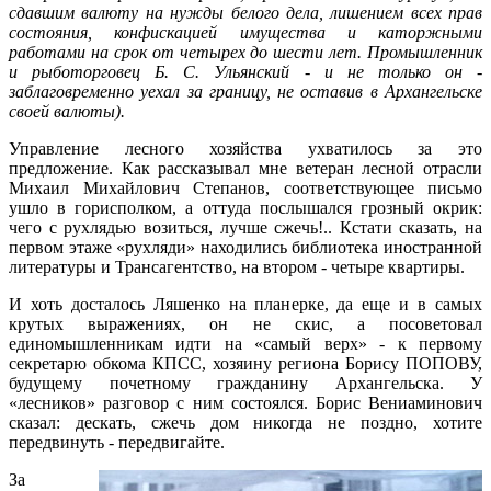
сдавшим валюту на нужды белого дела, лишением всех прав
состояния, конфискацией имущества и каторжными
работами на срок от четырех до шести лет. Промышленник
и рыботорговец Б. С. Ульянский - и не только он -
заблаговременно уехал за границу, не оставив в Архангельске
своей валюты).
Управление лесного хозяйства ухватилось за это
предложение. Как рассказывал мне ветеран лесной отрасли
Михаил Михайлович Степанов, соответствующее письмо
ушло в горисполком, а оттуда послышался грозный окрик:
чего с рухлядью возиться, лучше сжечь!.. Кстати сказать, на
первом этаже «рухляди» находились библиотека иностранной
литературы и Трансагентство, на втором - четыре квартиры.
И хоть досталось Ляшенко на планерке, да еще и в самых
крутых выражениях, он не скис, а посоветовал
единомышленникам идти на «самый верх» - к первому
секретарю обкома КПСС, хозяину региона Борису ПОПОВУ,
будущему почетному гражданину Архангельска. У
«лесников» разговор с ним состоялся. Борис Вениаминович
сказал: дескать, сжечь дом никогда не поздно, хотите
передвинуть - передвигайте.
За