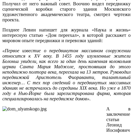
Получил от него важный совет. Воочию видел передвижку
сценической коробки старого здания Московского
художественного академического театра, смотрел чертежи
проекта.
Позднее Левин напишет для журнала «Наука и жизнь»
интересную статью «Дом переехал», в которой расскажет о
мировом опыте передвижки и перевозки зданий:
«Первое известие о передвинутом массивном сооружении
относится к ХV веку. В 1455 году изумленные жители
Болоньи увидели, как всего за один день каменная колокольня
церкви Санта Мария Маджоле, простоявшая до этого
неподвижно полтора века, переехала на 13 метров. Руководил
передвижкой Аристотель Фиораванти, талантливый
инженер… С тех пор сведений о передвинутых массивных
зданиях не встречалось до середины ХIХ века. Но уже в 1870
году в Нью-Йорке была зарегистрирована фирма, которая
специализировалась на передвижке домов»
.
А в
заключение
статьи
Леонид
Иосифович