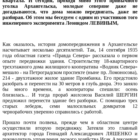
квартала. И сегодня, проходя мимо этого привычного
уголка Архангельска, молодые северяне даже не
догадываются, что дома можно передвигать, даже не
разбирая. Об этом мы беседуем с одним из участников того
инженерного эксперимента Леонидом ЛЕВИНЫМ,
Как оказалось, история домопередвижения в Архангельске
насчитывает несколько десятилетий. Так, 14 сентября 1935
года областная газета «Правда Севера» рассказала о первом
опыте передвижки здания. Строительству 18-квартирного
трехэтажного дома жилищного кооператива «Водник Севера»
мешало - на Петроградском проспекте (ныне пр. Ломоносова),
214 - двухэтажное жилое здание Промбанка. Его предстояло
разобрать и перенести на 30 метров в глубь двора. Это заняло
бы много времени, а кооператоры спешили: осень
близилась… И тогда прораб жилсоюза Василий ШЕРГИН
предложил перенести здание без разборки. С помощью трех
старых лебедок, семи малосильных домкратов 12
чернорабочих уверенно справились с работой.
Прошло почти полвека, прежде чем в областном центре
осуществили вторую передвижку. Затеяли это главный
архитектор города Геннадий Александрович ЛЯШЕНКО и
руководитель управления лесного хозяйства Исак Алексеевич